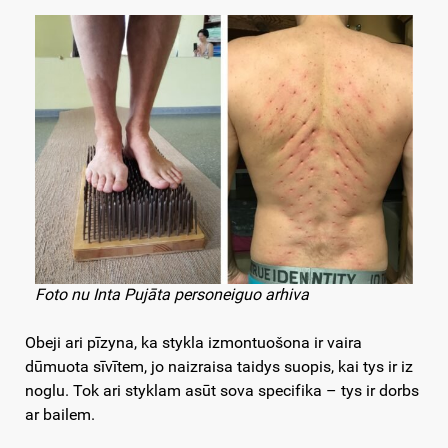
Foto nu Inta Pujāta personeiguo arhiva
Obeji ari pīzyna, ka stykla izmontuošona ir vaira
dūmuota sīvītem, jo naizraisa taidys suopis, kai tys ir iz
noglu. Tok ari styklam asūt sova specifika – tys ir dorbs
ar bailem.