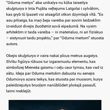
“Oduma meitys” aba unikalys nu kūka taiseitys
skuļpturys ir Inta Pujāta veļtejums Latgolai i cylvākim,
kas gryb tū īpazeit voi atsagrīzt otkon dzymtajā vītā. “Es
asu prīceigs, ka maņ beja vareiba par sovim leidzeklim
izveiduot divejis
buobenis
sovā eipašumā. Na vysim
arhitektim ir taida vareiba – ni materialuo, ni ari fiziskuo
– eistynuot taidu projektu,” par “Oduma meitom” stuosta
autors.
Obejis skuļpturys ir vaira nakai pīcus metrus augstys.
Sīvīšu figūrys rūkuos tur izgaismuotu elementu, kas
simbolizej Mieneša gaismu i ceļu caur tymsu, kas vad iz
sātu. Ideja par Oduma meitokm dabuota nu senejis
Odumovys azara teikys, kas stuosta par muosom, kurys
paleidziejušys bruoļam nanūblūdeit plošajā pasaulī,
laimi meklejūt.