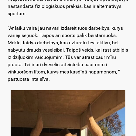
nastandarta fiziologiskuos praksis, kas ir alternativys
sportam.
“Ar laiku vaira jau navari izdareit tuos darbeibys, kurys
varieji seņuok. Taipoš ari sports palīk beistamuoks.
Meklej taidys darbeibys, kas uzturātu tevi aktivu, bet
nabyutu drauds veseleibai. Taipoš veids, kai rast atbiļdis
iz dziļuokim vaicuojumim. Tūs var atrast caur mīru
pruotā. Tei ir ari dvēselis atteisteiba caur mīru i
vīnkuoršom lītom, kurys mes kasdīnā napamonom, “
pastuosta Inta sīva.