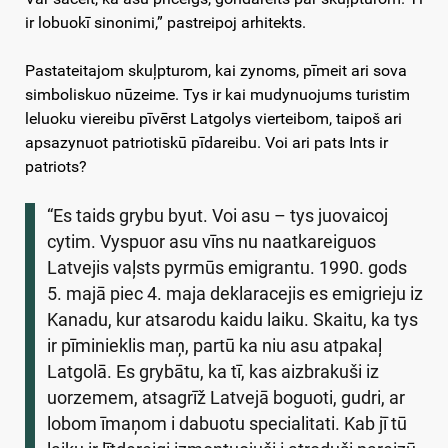
ir lobuokī sinonimi,” pastreipoj arhitekts.
Pastateitajom skuļpturom, kai zynoms, pīmeit ari sova
simboliskuo nūzeime. Tys ir kai mudynuojums turistim
leluoku viereibu pīvērst Latgolys vierteibom, taipoš ari
apsazynuot patriotiskū pīdareibu. Voi ari pats Ints ir
patriots?
“Es taids grybu byut. Voi asu – tys juovaicoj
cytim. Vyspuor asu vīns nu naatkareiguos
Latvejis vaļsts pyrmūs emigrantu. 1990. gods
5. majā piec 4. maja deklaracejis es emigrieju iz
Kanadu, kur atsarodu kaidu laiku. Skaitu, ka tys
ir pīminieklis maņ, partū ka niu asu atpakaļ
Latgolā. Es grybātu, ka tī, kas aizbrakuši iz
uorzemem, atsagrīž Latvejā boguoti, gudri, ar
lobom īmaņom i dabuotu specialitati. Kab jī tū