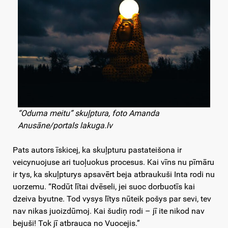
“Oduma meitu” skuļptura, foto Amanda
Anusāne/portals lakuga.lv
Pats autors īskicej, ka skuļpturu pastateišona ir
veicynuojuse ari tuoļuokus procesus. Kai vīns nu pīmāru
ir tys, ka skuļpturys apsavērt beja atbraukuši Inta rodi nu
uorzemu. “Rodūt lītai dvēseli, jei suoc dorbuotīs kai
dzeiva byutne. Tod vysys lītys nūteik pošys par sevi, tev
nav nikas juoizdūmoj. Kai šudiņ rodi – jī ite nikod nav
bejuši! Tok jī atbrauca no Vuocejis.”