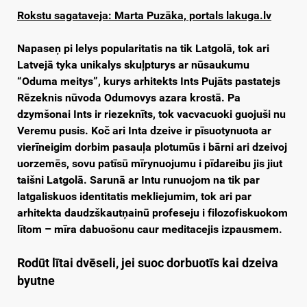
Rokstu sagataveja: Marta Puzāka, portals lakuga.lv
Napaseņ pi lelys popularitatis na tik Latgolā, tok ari
Latvejā tyka unikalys skuļpturys ar nūsaukumu
“Oduma meitys”, kurys arhitekts Ints Pujāts pastatejs
Rēzeknis nūvoda Odumovys azara krostā. Pa
dzymšonai Ints ir riezeknīts, tok vacvacuoki guojuši nu
Veremu pusis. Koč ari Inta dzeive ir pīsuotynuota ar
vierīneigim dorbim pasauļa plotumūs i bārni ari dzeivoj
uorzemēs, sovu patīsū mīrynuojumu i pīdareibu jis jiut
taišni Latgolā. Sarunā ar Intu runuojom na tik par
latgaliskuos identitatis mekliejumim, tok ari par
arhitekta daudzškautņainū profeseju i filozofiskuokom
lītom – mīra dabuošonu caur meditacejis izpausmem.
Rodūt lītai dvēseli, jei suoc dorbuotīs kai dzeiva
byutne