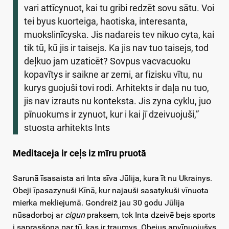
vari attīcynuot, kai tu gribi redzēt sovu sātu. Voi
tei byus kuorteiga, haotiska, interesanta,
muokslinīcyska. Jis nadareis tev nikuo cyta, kai
tik tū, kū jis ir taisejs. Ka jis nav tuo taisejs, tod
deļkuo jam uzaticēt? Sovpus vacvacuoku
kopavītys ir saikne ar zemi, ar fizisku vītu, nu
kurys guojuši tovi rodi. Arhitekts ir daļa nu tuo,
jis nav izrauts nu konteksta. Jis zyna cyklu, juo
pīnuokums ir zynuot, kur i kai jī dzeivuojuši,”
stuosta arhitekts Ints
Meditaceja ir ceļs iz mīru pruotā
Sarunā īsasaista ari Inta sīva Jūlija, kura īt nu Ukrainys.
Obeji īpasazynuši Kīnā, kur najauši sasatykuši vīnuota
mierka mekliejumā. Gondreiž jau 30 godu Jūlija
nūsadorboj ar
cigun
praksem, tok Inta dzeivē bejs sports
i saprasšona par tū, kas ir traumys. Obejus apvīnuojušys