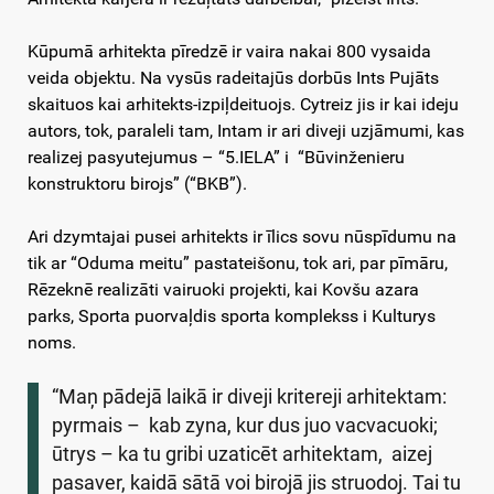
Kūpumā arhitekta pīredzē ir vaira nakai 800 vysaida
veida objektu. Na vysūs radeitajūs dorbūs Ints Pujāts
skaituos kai arhitekts-izpiļdeituojs. Cytreiz jis ir kai ideju
autors, tok, paraleli tam, Intam ir ari diveji uzjāmumi, kas
realizej pasyutejumus – “5.IELA” i “Būvinženieru
konstruktoru birojs” (“BKB”).
Ari dzymtajai pusei arhitekts ir īlics sovu nūspīdumu na
tik ar “Oduma meitu” pastateišonu, tok ari, par pīmāru,
Rēzeknē realizāti vairuoki projekti, kai Kovšu azara
parks, Sporta puorvaļdis sporta komplekss i Kulturys
noms.
“Maņ pādejā laikā ir diveji kritereji arhitektam:
pyrmais – kab zyna, kur dus juo vacvacuoki;
ūtrys – ka tu gribi uzaticēt arhitektam, aizej
pasaver, kaidā sātā voi birojā jis struodoj. Tai tu