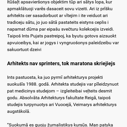
Itūšaļt apsavieršonys objektim tūp ari sātys lopa, kur
apmaklātuoji varēs dasaceit sovu vizeiti. Ari iz prīšku
arhitekts cer sasadorbuot ar vītejim i ite veiduot ari
tradiceju sātu, jo juo sātā pastateits eistyns ceplis i
napamat dūma par eipašu svečturu kolekcejis izveidi.
Taipoš Ints Pujats pastreipoj, ka byutu gotovs aizsuokt
apvuiceibys, kai ar jogys i vyngruošonys paleidzeibu var
sakuortuot dzeivi
Arhitekts nav sprinters, tok maratona skriejiejs
Ints pastuosta, ka juo pyrmī arhitekturys projekti
suokušīs 1988. godā. Arhitekta studejis var pīleidzynuot
pat medicinys studejom – izgleiteibai veļteits desmit
godu. Absolvāta Arhitekturys fakultate Reigā, taipoš
studejis turpynuotys ari Vuocejā, Veimarys arhitekturys
augstškolā.
“Suokumā es guoju žurnalistikys kursūs. Maņ patyka