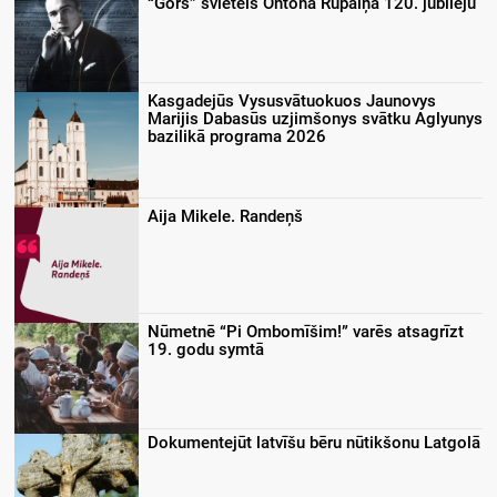
“Gors” svieteis Ontona Rupaiņa 120. jubileju
Kasgadejūs Vysusvātuokuos Jaunovys
Marijis Dabasūs uzjimšonys svātku Aglyunys
bazilikā programa 2026
Aija Mikele. Randeņš
Nūmetnē “Pi Ombomīšim!” varēs atsagrīzt
19. godu symtā
Dokumentejūt latvīšu bēru nūtikšonu Latgolā