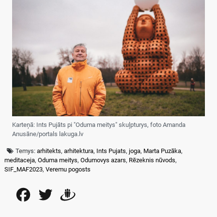
Karteņā: Ints Pujāts pi "Oduma meitys" skuļpturys, foto Amanda
Anusāne/portals lakuga.lv
Temys:
arhitekts
,
arhitektura
,
Ints Pujats
,
joga
,
Marta Puzāka
,
meditaceja
,
Oduma meitys
,
Odumovys azars
,
Rēzeknis nūvods
,
SIF_MAF2023
,
Veremu pogosts
Facebook
Twitter
Draugiem