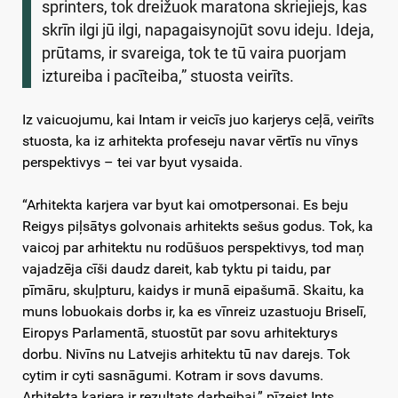
sprinters, tok dreižuok maratona skriejiejs, kas
skrīn ilgi jū ilgi, napagaisynojūt sovu ideju. Ideja,
prūtams, ir svareiga, tok te tū vaira puorjam
iztureiba i pacīteiba,” stuosta veirīts.
Iz vaicuojumu, kai Intam ir veicīs juo karjerys ceļā, veirīts
stuosta, ka iz arhitekta profeseju navar vērtīs nu vīnys
perspektivys – tei var byut vysaida.
“Arhitekta karjera var byut kai omotpersonai. Es beju
Reigys piļsātys golvonais arhitekts sešus godus. Tok, ka
vaicoj par arhitektu nu rodūšuos perspektivys, tod maņ
vajadzēja cīši daudz dareit, kab tyktu pi taidu, par
pīmāru, skuļpturu, kaidys ir munā eipašumā. Skaitu, ka
muns lobuokais dorbs ir, ka es vīnreiz uzastuoju Briselī,
Eiropys Parlamentā, stuostūt par sovu arhitekturys
dorbu. Nivīns nu Latvejis arhitektu tū nav darejs. Tok
cytim ir cyti sasnāgumi. Kotram ir sovs davums.
Arhitekta karjera ir rezuļtats darbeibai,” pīzeist Ints.