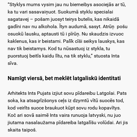
“Styklys mums vysim jau nu bierneibys asociejās ar tū,
ka tu vari sasavaiņuot. Suokumā styklu specialai
sagatavej – pošam juosyt teirys butelis, kas nikaidā
gadīni nav nu alkohola. Ītyn audumā, sasyt. Atrūņ pošu
osuokū lausku, aptausti tū i pīrūņ. Nu skaudzis izvuoc
kaklenus, kas ir beistami. Palīk cīši seikys lauskys, kas
nav tik beistamys. Kod tu nūsastuoj iz stykla, tu
puorstuoj beitīs kaidu lītu, na tik styklu,” stuosta Inta
sīva.
Namīgt viersā, bet meklēt latgaliskū identitati
Arhitekts Ints Pujats izjiut sovu pīdareibu Latgolai. Pats
soka, ka atsagrīzšonys ceļs iz dzymtū vītū suocēs tod,
kod veirīts suoce braukuot kūpt sovu rodu kopavītys.
Koč ari sovā saimē Ints vaira runuoja latvyski, nu juo
jiutama nasalaužama pīdareiba latgalīšu volūdai. Ari jis
skaita taipoš.