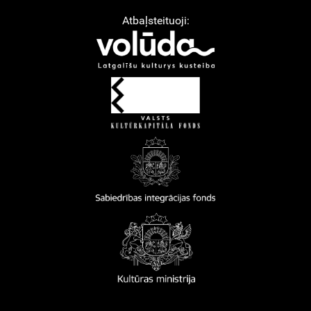
Atbaļsteituoji: