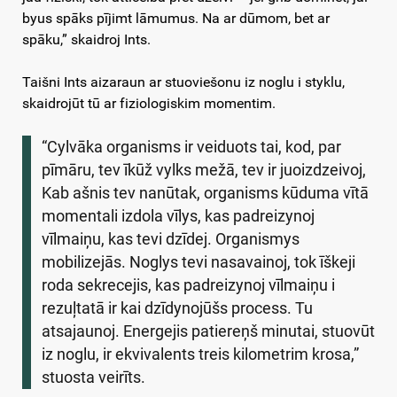
byus spāks pījimt lāmumus. Na ar dūmom, bet ar
spāku,” skaidroj Ints.
Taišni Ints aizaraun ar stuoviešonu iz noglu i styklu,
skaidrojūt tū ar fiziologiskim momentim.
“Cylvāka organisms ir veiduots tai, kod, par
pīmāru, tev īkūž vylks mežā, tev ir juoizdzeivoj,
Kab ašnis tev nanūtak, organisms kūduma vītā
momentali izdola vīlys, kas padreizynoj
vīlmaiņu, kas tevi dzīdej. Organismys
mobilizejās. Noglys tevi nasavainoj, tok īškeji
roda sekrecejis, kas padreizynoj vīlmaiņu i
rezuļtatā ir kai dzīdynojūšs process. Tu
atsajaunoj. Energejis patiereņš minutai, stuovūt
iz noglu, ir ekvivalents treis kilometrim krosa,”
stuosta veirīts.