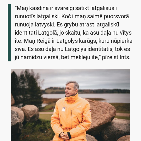
“Maņ kasdīnā ir svareigi satikt latgalīšus i
runuotīs latgaliski. Koč i maņ saimē puorsvorā
runuoja latvyski. Es grybu atrast latgaliskū
identitati Latgolā, jo skaitu, ka asu daļa nu vītys
ite. Maņ Reigā ir Latgolys karūgs, kuru nūpierka
sīva. Es asu daļa nu Latgolys identitatis, tok es
jū namīdzu viersā, bet mekleju ite,” pīzeist Ints.