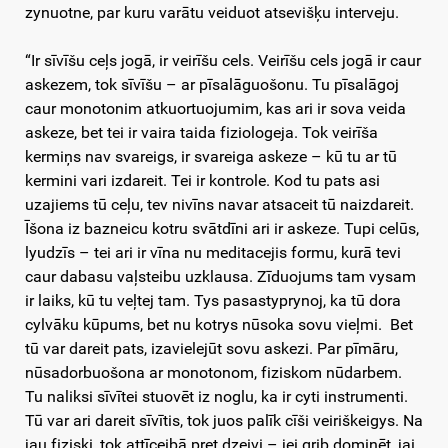
zynuotne, par kuru varātu veiduot atsevišķu interveju.
“Ir sīvīšu ceļs jogā, ir veirīšu cels. Veirīšu cels jogā ir caur
askezem, tok sīvīšu – ar pīsalāguošonu. Tu pīsalāgoj
caur monotonim atkuortuojumim, kas ari ir sova veida
askeze, bet tei ir vaira taida fiziologeja. Tok veirīša
kermiņs nav svareigs, ir svareiga askeze – kū tu ar tū
kermini vari izdareit. Tei ir kontrole. Kod tu pats asi
uzajiems tū ceļu, tev nivīns navar atsaceit tū naizdareit.
Īšona iz bazneicu kotru svātdīni ari ir askeze. Tupi celūs,
lyudzīs – tei ari ir vīna nu meditacejis formu, kurā tevi
caur dabasu vaļsteibu uzklausa. Zīduojums tam vysam
ir laiks, kū tu veļtej tam. Tys pasastyprynoj, ka tū dora
cylvāku kūpums, bet nu kotrys nūsoka sovu vieļmi. Bet
tū var dareit pats, izavielejūt sovu askezi. Par pīmāru,
nūsadorbuošona ar monotonom, fiziskom nūdarbem.
Tu naliksi sīvītei stuovēt iz noglu, ka ir cyti instrumenti.
Tū var ari dareit sīvītis, tok juos palīk cīši veiriškeigys. Na
jau fiziski, tok attīceibā pret dzeivi – jei grib dominēt, jai