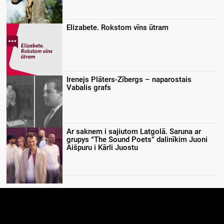
Elizabete. Rokstom vīns ūtram
Irenejs Plāters-Zībergs – naparostais
Vabalis grafs
Ar saknem i sajiutom Latgolā. Saruna ar
grupys “The Sound Poets” dalinīkim Juoni
Aišpuru i Kārli Juostu