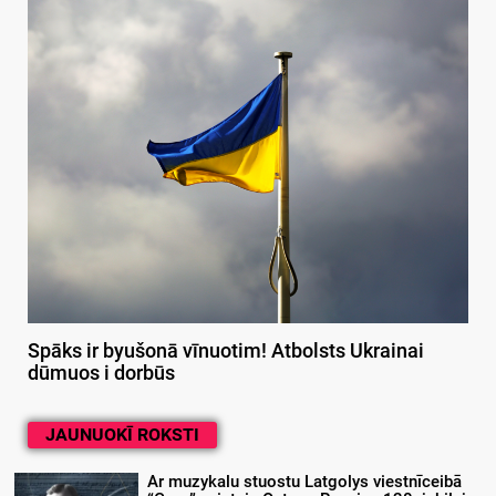
Spāks ir byušonā vīnuotim! Atbolsts Ukrainai
dūmuos i dorbūs
JAUNUOKĪ ROKSTI
Ar muzykalu stuostu Latgolys viestnīceibā