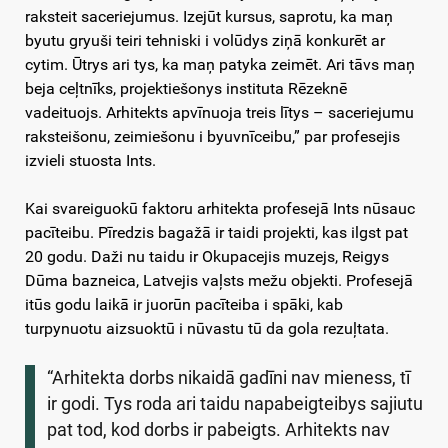
raksteit saceriejumus. Izejūt kursus, saprotu, ka maņ
byutu gryuši teiri tehniski i volūdys ziņā konkurēt ar
cytim. Ūtrys ari tys, ka maņ patyka zeimēt. Ari tāvs maņ
beja ceļtnīks, projektiešonys instituta Rēzeknē
vadeituojs. Arhitekts apvīnuoja treis lītys – saceriejumu
raksteišonu, zeimiešonu i byuvnīceibu,” par profesejis
izvieli stuosta Ints.
Kai svareiguokū faktoru arhitekta profesejā Ints nūsauc
pacīteibu. Pīredzis bagažā ir taidi projekti, kas ilgst pat
20 godu. Daži nu taidu ir Okupacejis muzejs, Reigys
Dūma bazneica, Latvejis vaļsts mežu objekti. Profesejā
itūs godu laikā ir juorūn pacīteiba i spāki, kab
turpynuotu aizsuoktū i nūvastu tū da gola rezuļtata.
“Arhitekta dorbs nikaidā gadīni nav mieness, tī
ir godi. Tys roda ari taidu napabeigteibys sajiutu
pat tod, kod dorbs ir pabeigts. Arhitekts nav