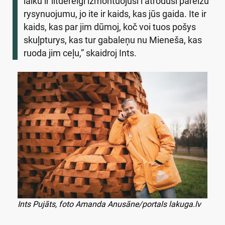
laiku ir lītdereigi izmontuojuši i atroduši pareizū
rysynuojumu, jo ite ir kaids, kas jūs gaida. Ite ir
kaids, kas par jim dūmoj, koč voi tuos pošys
skuļpturys, kas tur gabaleņu nu Mieneša, kas
ruoda jim ceļu,” skaidroj Ints.
Ints Pujāts, foto Amanda Anusāne/portals lakuga.lv