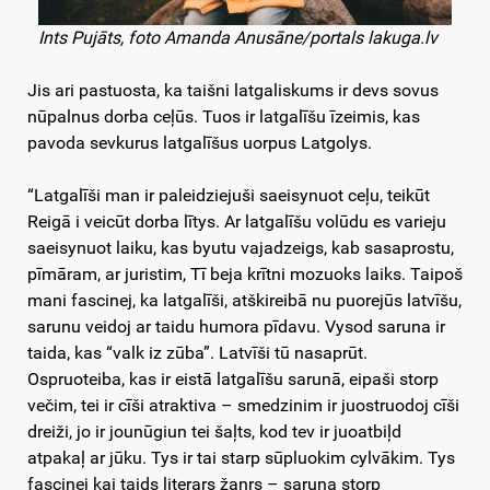
Ints Pujāts, foto Amanda Anusāne/portals lakuga.lv
Jis ari pastuosta, ka taišni latgaliskums ir devs sovus
nūpalnus dorba ceļūs. Tuos ir latgalīšu īzeimis, kas
pavoda sevkurus latgalīšus uorpus Latgolys.
“Latgalīši man ir paleidziejuši saeisynuot ceļu, teikūt
Reigā i veicūt dorba lītys. Ar latgalīšu volūdu es varieju
saeisynuot laiku, kas byutu vajadzeigs, kab sasaprostu,
pīmāram, ar juristim, Tī beja krītni mozuoks laiks. Taipoš
mani fascinej, ka latgalīši, atškireibā nu puorejūs latvīšu,
sarunu veidoj ar taidu humora pīdavu. Vysod saruna ir
taida, kas “valk iz zūba”. Latvīši tū nasaprūt.
Ospruoteiba, kas ir eistā latgalīšu sarunā, eipaši storp
večim, tei ir cīši atraktiva – smedzinim ir juostruodoj cīši
dreiži, jo ir jounūgiun tei šaļts, kod tev ir juoatbiļd
atpakaļ ar jūku. Tys ir tai starp sūpluokim cylvākim. Tys
fascinej kai taids literars žanrs – saruna storp