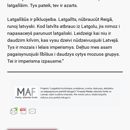
latgalīšim. Tys pateik, tev ir azarts.
Latgalīšūs ir pīkluojeiba. Latgalīts, nūbraucūt Reigā,
runoj latvyski. Kod latvīts atbrauc iz Latgolu, jis nimoz i
napasaceņš parunuot latgaliski. Leidzeigi kai niu ir
daudzim krīvim, kas vysu dzeivi nūdzeivuojuši Latvejā.
Tys ir mozais i lelais imperismys. Deļtuo mes asam
pagaisynuojuši lībīšus i daudzys cytys mozuos grupys.
Tei ir imperisma izpausme.”