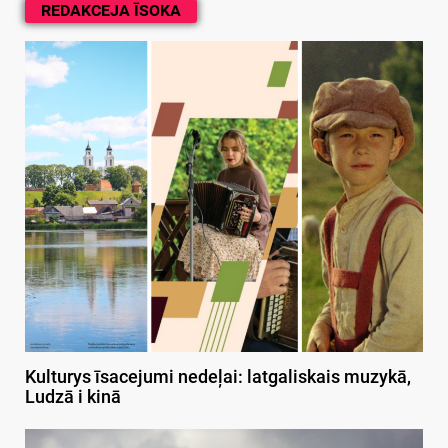
REDAKCEJA ĪSOKA
Kulturys īsacejumi nedeļai: latgaliskais muzykā,
Ludzā i kinā