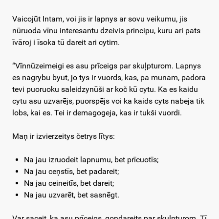
Vaicojūt Intam, voi jis ir lapnys ar sovu veikumu, jis
nūruoda vīnu interesantu dzeivis principu, kuru ari pats
īvāroj i īsoka tū dareit ari cytim.
“Vīnnūzeimeigi es asu prīceigs par skuļpturom. Lapnys
es nagrybu byut, jo tys ir vuords, kas, pa munam, padora
tevi puoruoku saleidzynūši ar koč kū cytu. Ka es kaidu
cytu asu uzvarējs, puorspējs voi ka kaids cyts nabeja tik
lobs, kai es. Tei ir demagogeja, kas ir tukši vuordi.
Maņ ir izvierzeitys četrys lītys:
Na jau izruodeit lapnumu, bet prīcuotīs;
Na jau ceņstīs, bet padareit;
Na jau ceineitīs, bet dareit;
Na jau uzvarēt, bet sasnēgt.
Var saceit, ka asu prīceigs, gondareits par skuļpturom. Tī