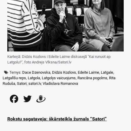
Karteņā: Didzis Kozlovs i Edeite Laime diskusejā "Kai runuot ap
Latgolu?", foto Andrejs Vīksna/Satori.lv
Temys:
Dace Dzenovska
,
Didzis Kozlovs
,
Edeite Laime
,
Latgale
,
Latgalīšu reps
,
Latgola
,
Latgolys vaicuojums
,
Rancāna pogolms
,
Rita
Ruduša
,
Satori
,
satori.lv
,
Vladislava Romanova
Facebook
Twitter
Draugiem
Rokstu sagataveja: škārsteikla žurnals “Satori”