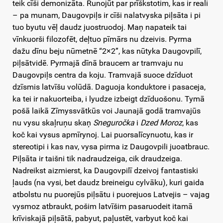
teik cīši demonizāta. Runojūt par prīškstotim, kas ir reali
– pa munam, Daugovpiļs ir cīši nalatvyska piļsāta i pi
tuo byutu vēļ daudz juostruodoj. Maņ napateik tai
vīnkuorši filozofēt, deļtuo pīmārs nu dzeivis. Pyrma
dažu dīnu beju nūmetnē “2×2”, kas nūtyka Daugovpilī,
piļsātvidē. Pyrmajā dīnā braucem ar tramvaju nu
Daugovpiļs centra da koju. Tramvajā suoce dzīduot
dzīsmis latvīšu volūdā. Daguoja konduktore i pasaceja,
ka tei ir nakuorteiba, i lyudze izbeigt dzīduošonu. Tymā
pošā laikā Zīmyssvātkūs voi Jaunajā godā tramvajūs
nu vysu skaļruņu skaņ
Sneguročka
i
Dzed Moroz
, kas
koč kai vysus apmīrynoj. Lai puorsalīcynuotu, kas ir
stereotipi i kas nav, vysa pirma iz Daugovpili juoatbrauc.
Piļsāta ir taišni tik nadraudzeiga, cik draudzeiga.
Nadreikst aizmierst, ka Daugovpilī dzeivoj fantastiski
ļauds (na vysi, bet daudz breineigu cylvāku), kuri gaida
atbolstu nu puorejūs piļsātu i puorejuos Latvejis – vajag
vysmoz atbraukt, pošim latvīšim pasaruodeit itamā
krīviskajā piļsātā, pabyut, paļustēt, varbyut koč kai