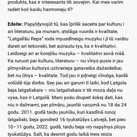
produkts, kas ir interesants tik sovejim. Kai mes varim
radeit koč kaidu harmoneju tī?
Edeite:
Papyldynojūt tū, kas īprīšk saceits par kulturu i
ari literaturu, pa munam, atslāga vuords ir kvalitate.
“Latgalīšu Reps” roda myusdīneigu muzyku i jī tū varātu
dareit ari leitoviski, bet aizrautu tys, ka ir kvalitativi.
Leidzeigi ari ar korejīšu muzyku – kvalitativi sovā nišā.
Ka runuot par kulturu, literaturu – nu vīnys pusis ir jau
pīmynātuo kulturys uztvierieja gataveiba dažaideibai,
bet nu ūtrys – kvalitate. Tod jau ir piļneigi vīnolga, kaidā
volūdā tūp dorbs. Seņ jau ari garum tī laiki, kod Latgola
beja latgaliskais – niu latgaliskais ir tik moza daļa nu
vysa, kas ir Latgolā. Mani pošu drupeit šokej dati, kas
niu ir daīmami, par pīmāru, jaunīši vacumā nu 18 da 24
godu. 2011. godā taidu jaunīšu, kuri kasdīnā runoj
latgaliski, beja gondreiž 16 tyukstūšys Latvejā, bet piec
10–11 godu, 2022. godā, taidu beja viņ napylnys pīcys
tyukstūšys. Saīt, ka desmit godu laikā treis reizis