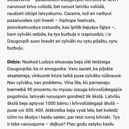
narunuot krīvu volūdā, bet runuot latvīšu volūdā,
raudzeit izkūpt latvyskumu. Carams, tod ari varbyut
pasaruodeis cyti īmesli – hiphopa festivals,
provokativuokys izstuodis, kas īprīšk bejušys līgtys –,
kam cylvāki redzēs, ka tys burbuļs ir izspruodzs, i iz
Daugovpili suoc braukt ari cylvāki nu cytu piļsātu, cytu
burbuļu.
Didzis:
Nazkod Ludzys situaceja beja cīši leidzeiga
Daugovpilei, ka ni smoguoka. Varu saceit, ka piļsāta
atsateirieja, vīnkuorši krizis laikā puse cylvāku nūbrauce.
Nav cylvāku, nav problemu. Vīna līta, kū pamaneju:
bierneibā 90 procentu nu myusu izauga krīvvolūdeigajūs
pogolmūs, latvyski runuojom gondreiž tik školā. Latvīšu
školā beja aptyvai 1000 bārnu i krīvvolūdeigajā školā –
puse voi 300, 400. Atškireiba beja vysā lela, bet koleidz
izīmi nu školys i kaidu sateic, par reizi runoj krīviski. Tys
ir lobs vaicuojums – deļkuo? Piec godu satyku kaidu