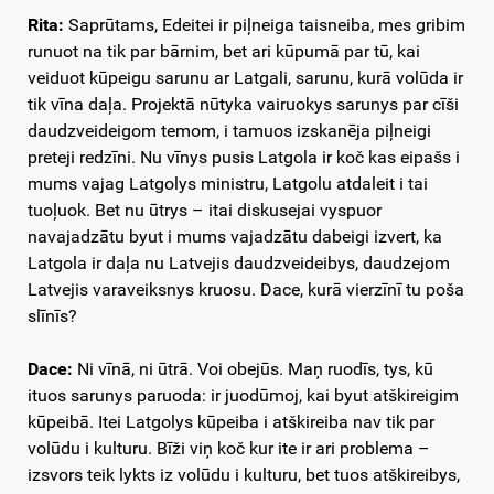
Rita:
Saprūtams, Edeitei ir piļneiga taisneiba, mes gribim
runuot na tik par bārnim, bet ari kūpumā par tū, kai
veiduot kūpeigu sarunu ar Latgali, sarunu, kurā volūda ir
tik vīna daļa. Projektā nūtyka vairuokys sarunys par cīši
daudzveideigom temom, i tamuos izskanēja piļneigi
preteji redzīni. Nu vīnys pusis Latgola ir koč kas eipašs i
mums vajag Latgolys ministru, Latgolu atdaleit i tai
tuoļuok. Bet nu ūtrys – itai diskusejai vyspuor
navajadzātu byut i mums vajadzātu dabeigi izvert, ka
Latgola ir daļa nu Latvejis daudzveideibys, daudzejom
Latvejis varaveiksnys kruosu. Dace, kurā vierzīnī tu poša
slīnīs?
Dace:
Ni vīnā, ni ūtrā. Voi obejūs. Maņ ruodīs, tys, kū
ituos sarunys paruoda: ir juodūmoj, kai byut atškireigim
kūpeibā. Itei Latgolys kūpeiba i atškireiba nav tik par
volūdu i kulturu. Bīži viņ koč kur ite ir ari problema –
izsvors teik lykts iz volūdu i kulturu, bet tuos atškireibys,