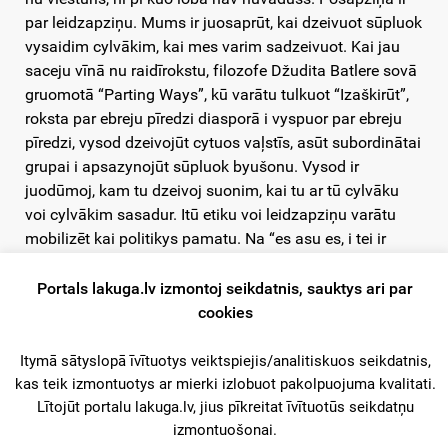
par leidzapziņu. Mums ir juosaprūt, kai dzeivuot sūpluok
vysaidim cylvākim, kai mes varim sadzeivuot. Kai jau
saceju vīnā nu raidīrokstu, filozofe Džudita Batlere sovā
gruomotā “Parting Ways”, kū varātu tulkuot “Izaškirūt”,
roksta par ebreju pīredzi diasporā i vyspuor par ebreju
pīredzi, vysod dzeivojūt cytuos vaļstīs, asūt subordinātai
grupai i apsazynojūt sūpluok byušonu. Vysod ir
juodūmoj, kam tu dzeivoj suonim, kai tu ar tū cylvāku
voi cylvākim sasadur. Itū etiku voi leidzapziņu varātu
mobilizēt kai politikys pamatu. Na “es asu es, i tei ir
muna vaļsts, maņ vysi ir juopadora leidzeigi sev”, bet
dreižuok – kai mes varim sadzeivuot/ Mes tak gribim,
Portals lakuga.lv izmontoj seikdatnis, sauktys ari par
lai cylvāki, kas dzeivoj myusu politiskajā telpā, jiutās tai
cookies
pīdareigi, na palīk par koč kū, kas jī nav.
Itymā sātyslopā īvītuotys veiktspiejis/analitiskuos seikdatnis,
Mes ari itamā diskusejā i sarunuos par Latgolu kūpumā
kas teik izmontuotys ar mierki izlobuot pakolpuojuma kvalitati.
īsleidam “mes” i “jī” diskursā. Voi ir kaidi recepti, kai sevi
Lītojūt portalu lakuga.lv, jius pīkreitat īvītuotūs seikdatņu
izmontuošonai.
nūturēt ramūs? Es dūmoju, ka [dalejums] “mes” i “jī” nav