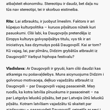
atbaļsteit ekonomiku. Stereotipu ir daudz, bet daļa nu
tūs nav stereotipi, tei ir skorbuo eistineiba.
Rita:
Lai atbrauktu, ir juobyut īmeslim. Faktors ir ari
kūpejuo kulturpolitika – kuruos piļsātuos nūteik kuri
pasuokumi. Cīši labi, ka Daugovpiļs pretendēja iz
Eiropys kulturys golvyspiļsātys titulu, vys tik ir ari
iniciativys, kas dzymušys pošā Daugovpilī. Kai ar tom?
Kū vajag, lai, par pīmāru, Didzim grybātūs atbraukt iz
Daugovpili? Varbyut hiphopa festivalu?
Vladislava:
Ar Daugovpili ir gryuši, kam cīši daudzi kas
atkareigs nu pošavaļdeibys. Muns aicynuojums Didzim i
golvonuo motivaceja, deļkuo vajadzātu atbraukt iz
Daugovpili – par Daugovpili vajag pasaceinēt. Maņ
ruodīs, ka kotra latvīša pīnuokums ir pasaceineit – na
par Latgolys leluokū piļsātu, bet par Latvejis ūtrū leluokū
piļsātu. Kotram latvīšam vajadzātu tū skaiteit par
aizdavumu – pasaruodeit Daugovpilī, ceineitīs ar sevi i