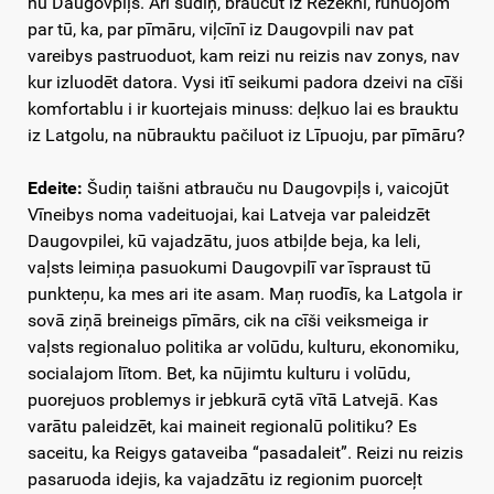
nu Daugovpiļs. Ari šudiņ, braucūt iz Rēzekni, runuojom
par tū, ka, par pīmāru, viļcīnī iz Daugovpili nav pat
vareibys pastruoduot, kam reizi nu reizis nav zonys, nav
kur izluodēt datora. Vysi itī seikumi padora dzeivi na cīši
komfortablu i ir kuortejais minuss: deļkuo lai es brauktu
iz Latgolu, na nūbrauktu pačiluot iz Līpuoju, par pīmāru?
Edeite:
Šudiņ taišni atbrauču nu Daugovpiļs i, vaicojūt
Vīneibys noma vadeituojai, kai Latveja var paleidzēt
Daugovpilei, kū vajadzātu, juos atbiļde beja, ka leli,
vaļsts leimiņa pasuokumi Daugovpilī var īspraust tū
punkteņu, ka mes ari ite asam. Maņ ruodīs, ka Latgola ir
sovā ziņā breineigs pīmārs, cik na cīši veiksmeiga ir
vaļsts regionaluo politika ar volūdu, kulturu, ekonomiku,
socialajom lītom. Bet, ka nūjimtu kulturu i volūdu,
puorejuos problemys ir jebkurā cytā vītā Latvejā. Kas
varātu paleidzēt, kai maineit regionalū politiku? Es
saceitu, ka Reigys gataveiba “pasadaleit”. Reizi nu reizis
pasaruoda idejis, ka vajadzātu iz regionim puorceļt