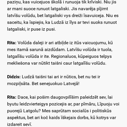
paziņu, kas vuicejuos školā i runuoja tik krīviski. Niu jis
ar mani suoce runuot latgaliski. Jis navarēja pījimt
latvīšu volūdu, bet latgaliski vys dreiži īsavuiceja. Niu es
saceitu, ka īspiejis, ka Ludzā iz īlys ar tevi suoks runuot
latgaliski, ir puse iz pusi.
Rita:
Volūda daleji ir ari atbiļde iz itūs vaicuojumu, kū
mes itamā sarunā aizdūdam. Latvīšu volūda ir tuola,
latgalīšu volūda ir ite. Regionaluos, kūpeiguos telpys
mekliešona var nūtikt taišni caur latgalīšu volūdu.
Didzis:
Ludzā taišni tai ari ir nūtics, bet nu tei ir
mozpiļsāta. Bet senejuokuo Latvejā!
Rita:
Dace, kai pošim daugovpilīšim paleidzēt sev, lai
byutu leidzvierteigys pozicejis ar, par pīmāru, Līpuoju voi
puorejū Latgolu? Mes saprūtam socialūs i politiskūs
aspektus, bet ari koč kaids īškejais dorbs, kū kotrys var
izdareit sevī.