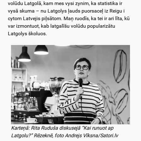
volūdu Latgolā, kam mes vysi zynim, ka statistika ir
vysā skuma – nu Latgolys ļauds puorsaceļ iz Reigu i
cytom Latvejis piļsātom. Maņ ruodīs, ka tei ir ari līta, kū
var izmontuot, kab latgalīšu volūdu popularizātu
Latgolys školuos.
Karteņā: Rita Ruduša diskusejā “Kai runuot ap
Latgolu?” Rēzeknē, foto Andrejs Vīksna/Satori.lv