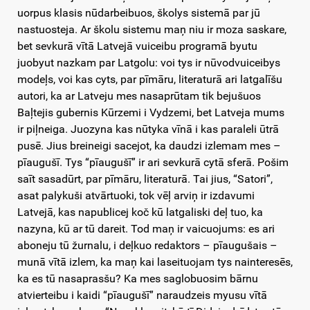
uorpus klasis nūdarbeibuos, školys sistemā par jū
nastuosteja. Ar školu sistemu maņ niu ir moza saskare,
bet sevkurā vītā Latvejā vuiceibu programā byutu
juobyut nazkam par Latgolu: voi tys ir nūvodvuiceibys
modeļs, voi kas cyts, par pīmāru, literaturā ari latgalīšu
autori, ka ar Latveju mes nasaprūtam tik bejušuos
Baļtejis gubernis Kūrzemi i Vydzemi, bet Latveja mums
ir piļneiga. Juozyna kas nūtyka vīnā i kas paraleli ūtrā
pusē. Jius breineigi sacejot, ka daudzi izlemam mes –
pīaugušī. Tys “pīaugušī” ir ari sevkurā cytā sferā. Pošim
saīt sasadūrt, par pīmāru, literaturā. Tai jius, “Satori”,
asat palykuši atvārtuoki, tok vēļ arviņ ir izdavumi
Latvejā, kas napublicej koč kū latgaliski deļ tuo, ka
nazyna, kū ar tū dareit. Tod maņ ir vaicuojums: es ari
aboneju tū žurnalu, i deļkuo redaktors – pīaugušais –
munā vītā izlem, ka maņ kai laseituojam tys nainteresēs,
ka es tū nasaprasšu? Ka mes saglobuosim bārnu
atvierteibu i kaidi “pīaugušī” naraudzeis myusu vītā