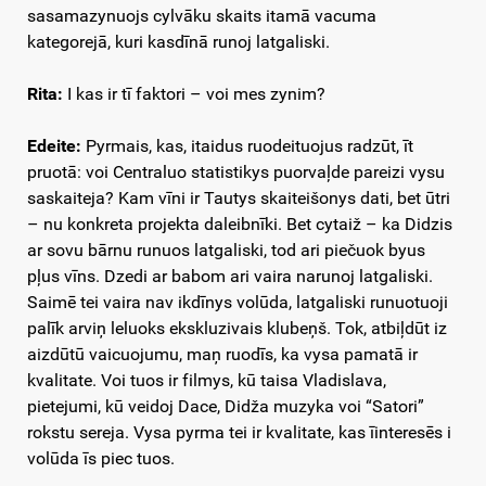
sasamazynuojs cylvāku skaits itamā vacuma
kategorejā, kuri kasdīnā runoj latgaliski.
Rita:
I kas ir tī faktori – voi mes zynim?
Edeite:
Pyrmais, kas, itaidus ruodeituojus radzūt, īt
pruotā: voi Centraluo statistikys puorvaļde pareizi vysu
saskaiteja? Kam vīni ir Tautys skaiteišonys dati, bet ūtri
– nu konkreta projekta daleibnīki. Bet cytaiž – ka Didzis
ar sovu bārnu runuos latgaliski, tod ari piečuok byus
pļus vīns. Dzedi ar babom ari vaira narunoj latgaliski.
Saimē tei vaira nav ikdīnys volūda, latgaliski runuotuoji
palīk arviņ leluoks ekskluzivais klubeņš. Tok, atbiļdūt iz
aizdūtū vaicuojumu, maņ ruodīs, ka vysa pamatā ir
kvalitate. Voi tuos ir filmys, kū taisa Vladislava,
pietejumi, kū veidoj Dace, Didža muzyka voi “Satori”
rokstu sereja. Vysa pyrma tei ir kvalitate, kas īinteresēs i
volūda īs piec tuos.