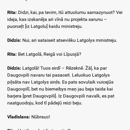
Rita:
Didzi, kai, pa tevim, itū attuolumu samazynuot? Vei
ideja, kas izskanēja ari vīnā nu projekta sarunu –
puorceļt [iz Latgolu] kaidu ministreju.
Didzis:
Nui, ari sataiseit atsevišku Latgolys ministreju.
Rita:
Bet Latgolā, Reigā voi Līpuojā?
Didzis:
Latgolā! Tuos sirdī – Rēzeknē. Žāļ, ka par
Daugovpili navaru tai pasaceit. Leluokuo Latgolys
piļsāta nav Latgolys sirds. Es pats sovulaik vuicejūs
Daugovpilī, bet nu bierneibys maņ jau beja taida kai
barjera [pret Daugovpili]. Iz Daugovpili navalk, es pat
naatguodoju, kod tī pādejū reizi beju.
Vladislava:
Nūbrauc!