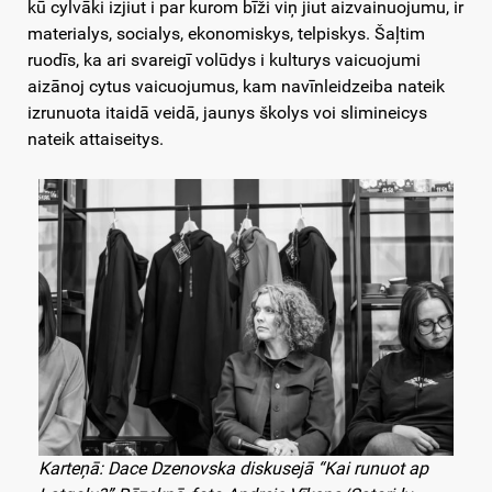
kū cylvāki izjiut i par kurom bīži viņ jiut aizvainuojumu, ir
materialys, socialys, ekonomiskys, telpiskys. Šaļtim
ruodīs, ka ari svareigī volūdys i kulturys vaicuojumi
aizānoj cytus vaicuojumus, kam navīnleidzeiba nateik
izrunuota itaidā veidā, jaunys školys voi slimineicys
nateik attaiseitys.
Karteņā: Dace Dzenovska diskusejā “Kai runuot ap