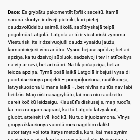
Dace:
Es grybātu pakomentēt īprīšk saceitū. Itamā
sarunā kluotyn ir diveji pietnīki, kuri pietej
daudzvolūdeibu saimē, školā, sabīdryskajā telpā,
pogolmūs Latgolā. Latgola ar tū ir viesturiski zynoma.
Viesturiski ite ir dzeivuojuši daudz vysaidu ļaužu,
komuniciejuši vīns ar ūtru. Vysod bejuse sprīdze, bet ari
apziņa, ka tu dzeivoj sūpluok, sadzeivoj i tev ir attīceibys
na viņ ar sevi, bet ari sābri. Na tik pošapziņa, bet ari
leidza apziņa. Tymā pošā laikā Latgolā ir bejuši vysaidi
puortaiseišonys projekti – puorpūļuošona, rusifikaceja,
latvyskuošona Uļmana laikā –, bet nivīns nu tūs nav labi
beidzīs. Maņ cīši nasagrybātu, lai mes niu raudzeitu
dareit koč kū leidzeigu. Klausūtīs diskusejis, maņ ruodīs,
ka mes raugam saprast, kai tū Latgolu latvyskuot,
gluobt, atteireit i vēļ koč kū. Nu tuo ir juoizamona. Vīnys
grupys īklaušonys vuordā mes nagribim dalikt
autoritarys voi totalitatys metodis, kurs, kai mes zynim
nu viesturis, ni pi kuo loba nav nūvadušs. Pošapziņa ir