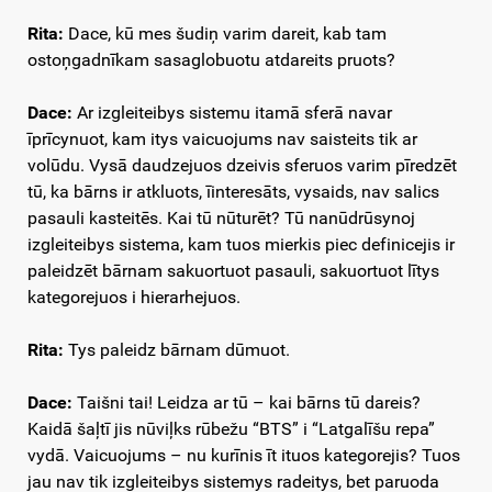
Rita:
Dace, kū mes šudiņ varim dareit, kab tam
ostoņgadnīkam sasaglobuotu atdareits pruots?
Dace:
Ar izgleiteibys sistemu itamā sferā navar
īprīcynuot, kam itys vaicuojums nav saisteits tik ar
volūdu. Vysā daudzejuos dzeivis sferuos varim pīredzēt
tū, ka bārns ir atkluots, īinteresāts, vysaids, nav salics
pasauli kasteitēs. Kai tū nūturēt? Tū nanūdrūsynoj
izgleiteibys sistema, kam tuos mierkis piec definicejis ir
paleidzēt bārnam sakuortuot pasauli, sakuortuot lītys
kategorejuos i hierarhejuos.
Rita:
Tys paleidz bārnam dūmuot.
Dace:
Taišni tai! Leidza ar tū – kai bārns tū dareis?
Kaidā šaļtī jis nūviļks rūbežu “BTS” i “Latgalīšu repa”
vydā. Vaicuojums – nu kurīnis īt ituos kategorejis? Tuos
jau nav tik izgleiteibys sistemys radeitys, bet paruoda