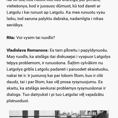
vieliešonys, kod ir juosuoc dūmuot, kū tod dareit ar
Latgolu i kai runuot ap Latgolu. Ka mes runuotu vysu
laiku, tod saruna palyktu dabiska, nadamīgta i nikas
seviškys.
Rita:
Voi vysim tai ruodīs?
Vladislava Romanova:
Es tam pīkreitu i papyldynuošu.
Maņ ruodīs, ka atslāgs itai diskusejai i vyspuor Latgolys
telpys problemom, ir runuošona. Šaļtim cylvākim nu
Latgolys gribīs Latgolu padareit i paruodeit skaistuoku,
nakai tei ir. Ir juorunoj kai par lobom lītom, kuo ir cīši
daudz, tai i par lītom, kas vēļ prosa rysynuojumu. Es
skaitu, ka atslāgs sevkurai problemys rysynuošonai ir
dialogs. Tuo datryukst i pi tuo Latgolai vēļ vajadzātu
pīstruoduot.