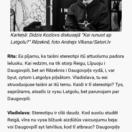
Karteņā: Didzis Kozlovs diskusejā “Kai runuot ap
Latgolu?” Rēzeknē, foto Andrejs Vīksna/Satori.lv
Rita:
Es pījamu, ka taišni stereotipi itū attuolumu padora
leluoku. Kai redzim, na tik storp Reigu, Līpuoju i
Daugovpili, bet ari Rēzeknis i Daugovpiļs vydā, i, var
byut, cytom Latgolys piļsātom. Vladislava, tu esi
struoduojuse taišni ar itū temu. Kaidi ir tī stereotipi? Tys,
saprūtams, atsatīc iz vysu Latgolu, bet parunojam par
Daugovpili.
Vladislava:
Stereotipu ir cīši daudz. Kod suoču studēt
Reigā, vīns nu vysa bīžuok aizdūtūs vaicuojumu beja:
voi Daugovpilī syt latvīšus, kod tī atbrauc? Daugovpiļs