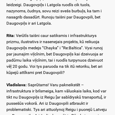
leidzeigi. Daugovpiļs i Latgola ruodīs cik tuols,
nazynoms, čudnys, sovu reizi svešs burbuļs, ka tam i
nasagrib dasadūrt. Runoju taišni par Daugovpili, bet
Daugovpiļs ir ari Latgola.
Rita:
Verūtīs taišni caur satiksmis i infrastrukturys
prizmu, ilustrativs ir nasenejais projekts, kū reikuoja
Daugovpiļs medejs “Chayka” i “Re:Baltica”. Vysi runoj
par jaunajim viļcīnim, bet Daugovpiļs kai dzeivuoja ar
padūmu laika viļcīnim, tai i ruodīs turpynuos dzeivuot
vēļ 20 godu. Voi tys paruoda na tik itū retoriku, bet ari
kūpejū attīksmi pret Daugovpili?
Vladislava:
Saprūtams! Varu pakneikstēt –
infrastruktura ir brīsmeiga, kam vāluokais laiks, kod var
tikt nu Daugovpiļs iz Reigu [ar sabīdryskū transportu], ir
pussešūs vokorā. Ari iz Daugovpili atbraukt ir
problematiski. Tys ari attuolynoj Reigu i puorejū Latveju