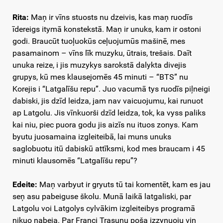
Rita:
Maņ ir vīns stuosts nu dzeivis, kas maņ ruodīs
īdereigs itymā konstekstā. Maņ ir unuks, kam ir ostoni
godi. Braucūt tuoļuokūs ceļuojumūs mašinē, mes
pasamainom – vīns līk muzyku, ūtrais, trešais. Daīt
unuka reize, i jis muzykys sarokstā dalykta divejis
grupys, kū mes klausejomēs 45 minuti – “BTS” nu
Korejis i “Latgalīšu repu”. Juo vacumā tys ruodīs piļneigi
dabiski, jis dzīd leidza, jam nav vaicuojumu, kai runuot
ap Latgolu. Jis vīnkuorši dzīd leidza, tok, ka vyss paliks
kai niu, piec puora godu jis aizīs nu ituos zonys. Kam
byutu juosamaina izgleiteibā, lai muns unuks
saglobuotu itū dabiskū attīksmi, kod mes braucam i 45
minuti klausomēs “Latgalīšu repu”?
Edeite:
Maņ varbyut ir gryuts tū tai komentēt, kam es jau
seņ asu pabeiguse školu. Munā laikā latgaliski, par
Latgolu voi Latgolys cylvākim izgleiteibys programā
nikuo nabeja. Par Fraņci Trasunu poša izzynuoju viņ