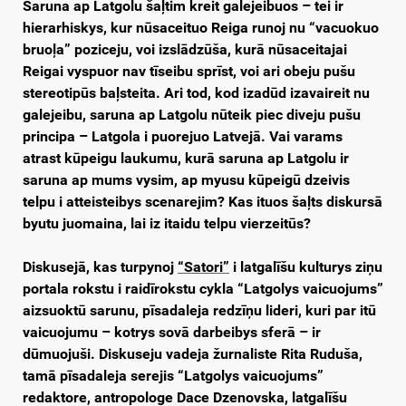
Saruna ap Latgolu šaļtim kreit galejeibuos – tei ir
hierarhiskys, kur nūsaceituo Reiga runoj nu “vacuokuo
bruoļa” poziceju, voi izslādzūša, kurā nūsaceitajai
Reigai vyspuor nav tīseibu sprīst, voi ari obeju pušu
stereotipūs baļsteita. Ari tod, kod izadūd izavaireit nu
galejeibu, saruna ap Latgolu nūteik piec diveju pušu
principa – Latgola i puorejuo Latvejā. Vai varams
atrast kūpeigu laukumu, kurā saruna ap Latgolu ir
saruna ap mums vysim, ap myusu kūpeigū dzeivis
telpu i atteisteibys scenarejim? Kas ituos šaļts diskursā
byutu juomaina, lai iz itaidu telpu vierzeitūs?
Diskusejā, kas turpynoj
“Satori”
i latgalīšu kulturys ziņu
portala rokstu i raidīrokstu cykla “Latgolys vaicuojums”
aizsuoktū sarunu, pīsadaleja redzīņu lideri, kuri par itū
vaicuojumu – kotrys sovā darbeibys sferā – ir
dūmuojuši. Diskuseju vadeja žurnaliste Rita Ruduša,
tamā pīsadaleja serejis “Latgolys vaicuojums”
redaktore, antropologe Dace Dzenovska, latgalīšu