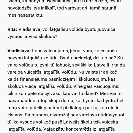
izlemt, ka nabyus “Nasaklausit, kū tī Didzis dzīd, tev tū
navajadzēs, tys ir līks!”, tod varbyut ari itamā sarunā
mes nasasatiktu.
Rita:
Vladislava, voi latgalīšu volūda byutu juovuica
vysuos latvīšu školuos?
Vladislava:
Lobs vaicuojums, jemūt vārā, ka es poša
nazynu latgalīšu volūdu. Byutu breineigi, deļkuo nā? Kū
vaira volūdu tu zyni, tū lobuok, seviški ka Latvejā ir taida
vareiba vuiceitīs latgalīšu volūdu. Nu vaļsts ir ari koč
kaids finansiejums pasnīdziejim i školuotuojim, kas
školuos vuica latgalīšu volūdu. Vīneigais vaicuojums:
cik ir kompetentu cylvāku, kas var tū dareit? Mes varim
pasamauduot utopiskajā dūmā, kai byutu, ka byutu, bet
maņ vaira pateik pīsaturēt pi dialoga par tū, kas niu ir
eistyns. Pa munam, dīvamžāļ nav vareibys nūdrūsynuot
tū, ka vysuos voi koč pusē Latvejis školu teik vuiceita
latgalīšu volūda. Vajadzātu koncentrētīs iz latgalīšu