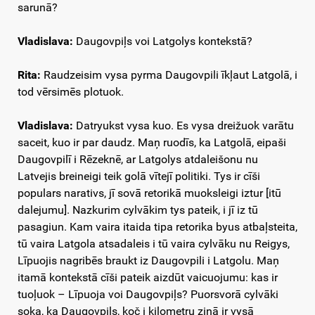
sarunā?
Vladislava:
Daugovpiļs voi Latgolys kontekstā?
Rita:
Raudzeisim vysa pyrma Daugovpili īkļaut Latgolā, i
tod vērsimēs plotuok.
Vladislava:
Datryukst vysa kuo. Es vysa dreižuok varātu
saceit, kuo ir par daudz. Maņ ruodīs, ka Latgolā, eipaši
Daugovpilī i Rēzeknē, ar Latgolys atdaleišonu nu
Latvejis breineigi teik golā vītejī politiki. Tys ir cīši
populars narativs, jī sovā retorikā muoksleigi iztur [itū
dalejumu]. Nazkurim cylvākim tys pateik, i jī iz tū
pasagiun. Kam vaira itaida tipa retorika byus atbaļsteita,
tū vaira Latgola atsadaleis i tū vaira cylvāku nu Reigys,
Līpuojis nagribēs braukt iz Daugovpili i Latgolu. Maņ
itamā kontekstā cīši pateik aizdūt vaicuojumu: kas ir
tuoļuok – Līpuoja voi Daugovpiļs? Puorsvorā cylvāki
soka, ka Daugovpiļs, koč i kilometru ziņā ir vysā