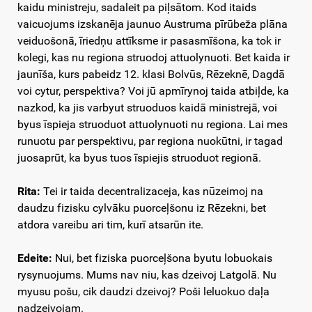
kaidu ministreju, sadaleit pa piļsātom. Kod itaids
vaicuojums izskanēja jaunuo Austruma pīrūbeža plāna
veiduošonā, īriedņu attīksme ir pasasmīšona, ka tok ir
kolegi, kas nu regiona struodoj attuolynuoti. Bet kaida ir
jaunīša, kurs pabeidz 12. klasi Bolvūs, Rēzeknē, Dagdā
voi cytur, perspektiva? Voi jū apmīrynoj taida atbiļde, ka
nazkod, ka jis varbyut struoduos kaidā ministrejā, voi
byus īspieja struoduot attuolynuoti nu regiona. Lai mes
runuotu par perspektivu, par regiona nuokūtni, ir tagad
juosaprūt, ka byus tuos īspiejis struoduot regionā.
Rita:
Tei ir taida decentralizaceja, kas nūzeimoj na
daudzu fizisku cylvāku puorceļšonu iz Rēzekni, bet
atdora vareibu ari tim, kurī atsarūn ite.
Edeite:
Nui, bet fiziska puorceļšona byutu lobuokais
rysynuojums. Mums nav niu, kas dzeivoj Latgolā. Nu
myusu pošu, cik daudzi dzeivoj? Poši leluokuo daļa
nadzeivojam.