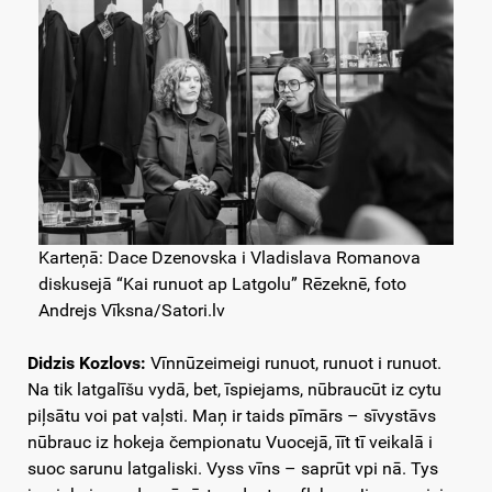
Karteņā: Dace Dzenovska i Vladislava Romanova
diskusejā “Kai runuot ap Latgolu” Rēzeknē, foto
Andrejs Vīksna/Satori.lv
Didzis Kozlovs:
Vīnnūzeimeigi runuot, runuot i runuot.
Na tik latgalīšu vydā, bet, īspiejams, nūbraucūt iz cytu
piļsātu voi pat vaļsti. Maņ ir taids pīmārs – sīvystāvs
nūbrauc iz hokeja čempionatu Vuocejā, īīt tī veikalā i
suoc sarunu latgaliski. Vyss vīns – saprūt vpi nā. Tys