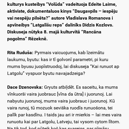
kulturys kusteibys “Volūda” vadeituoja Edeite Laime,
aktiviste, dokumentaluos kinys “Daugavpils – iespēju
vai nespēju pilsēta?” autore Vladislava Romanova i
apvīneibys “Latgalīšu reps” dalinīks Didzis Kozlovs.
Diskuseja nūtyka 8. majā kulturvītā “Rancāna
pogolms” Rēzeknē.
Rita Ruduša:
Pyrmais vaicuojums, kab īzeimātu
laukumu, byutu: kas ir tī golvonī parametri, pi kuru
mums byusu juopīstruodoj, lai diskuseja “Kai runuot ap
Latgolu” vyspuor byutu navajadzeiga?
Dace Dzenovska:
Gryuts atbiļdēt. Es saceitu, ka mums
vīnkuorši vaira juobrauc [vīna da ūtra] i juorunoj. Lai
nabyutu juorunoj, mums vaira juobrauc i juorunoj. Kū
vaira runoj, tū mozuok seviška ruodīs runuošona, tei
palīk par kasdīnu. I taids jau ari ir mierkis – lai mes vaira
runuotu kai par Latgolu, Latveju, tai vysom cytom lītom.
Na tik tod, kod nūteik koč kas svareigs, par pīmāru,