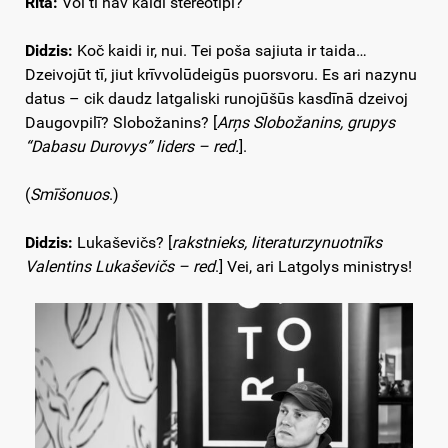
Rita:
Voi tī nav kaidi stereotipi?
Didzis:
Koč kaidi ir, nui. Tei poša sajiuta ir taida…
Dzeivojūt tī, jiut krīvvolūdeigūs puorsvoru. Es ari nazynu
datus – cik daudz latgaliski runojūšūs kasdīnā dzeivoj
Daugovpilī? Slobožanins? [
Arņs Slobožanins, grupys
“Dabasu Durovys” liders – red.
].
(
Smīšonuos
.)
Didzis:
Lukaševičs? [
rakstnieks, literaturzynuotnīks
Valentins Lukaševičs – red
.] Vei, ari Latgolys ministrys!