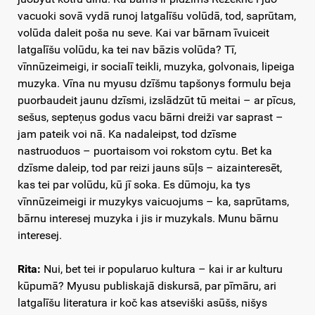
vacuoki sovā vydā runoj latgalīšu volūdā, tod, saprūtam,
volūda daleit poša nu seve. Kai var bārnam īvuiceit
latgalīšu volūdu, ka tei nav bāzis volūda? Tī,
vīnnūzeimeigi, ir socialī teikli, muzyka, golvonais, lipeiga
muzyka. Vīna nu myusu dzīšmu tapšonys formulu beja
puorbaudeit jaunu dzīsmi, izslādzūt tū meitai – ar pīcus,
sešus, septeņus godus vacu bārni dreiži var saprast –
jam pateik voi nā. Ka nadaleipst, tod dzīsme
nastruoduos – puortaisom voi rokstom cytu. Bet ka
dzīsme daleip, tod par reizi jauns sūļs – aizainteresēt,
kas tei par volūdu, kū jī soka. Es dūmoju, ka tys
vīnnūzeimeigi ir muzykys vaicuojums – ka, saprūtams,
bārnu interesej muzyka i jis ir muzykals. Munu bārnu
interesej.
Rita:
Nui, bet tei ir popularuo kultura – kai ir ar kulturu
kūpumā? Myusu publiskajā diskursā, par pīmāru, ari
latgalīšu literatura ir koč kas atseviški asūšs, nišys