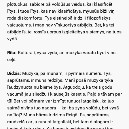
plotuokus, sabīdreibā voldūšus veidus, kai klasificēt
lītys. I tuos lītys, kas nav klasificātys, myusūs bīži viņ
roda diskomfortu. Tys eistineibā ir dzili filozofiskys
vaicuojums, i maņ nav vīnkuoršys atbiļdis. Bet, ka tei
atbiļde īs, tei rossīs uorpus izgleiteibys sistemys, na tuos
vydā.
Rita:
Kultura i, vysa vydā, ari muzyka varātu byut vīns
ceļš.
Didzis:
Muzyka, pa munam, ir pyrmais numers. Tys,
saprūtams, ir muns redzīņs. Manī pošā muzyka tyka
īaudzynuota nu bierneibys. Atguodoju, ka treis godu
vacumā jau sliedžu i klausejūs kasetis. Paļdis tāvam par
tū! Bet voi bārnam var izmīgt runuot latgaliski, ka juo
saimē nivīns tuo nadora – kai ba zyna volūdu, bet vysā
nalītoj? Muns bārns ir dzims Reigā. Es, saprūtams,
raudzeišu ar jū runuot latgaliski, bet tam dialogam ir
juobyut kotru dīnu. Ka bārns ir pīdzims Rēzeknē i juo