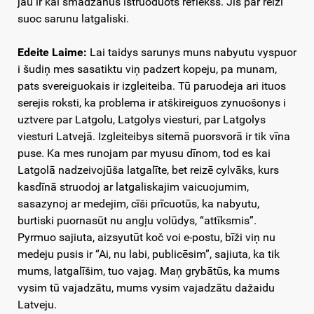
jau ir kai smadzanūs īstruoduots reflekss. Jis par reizi
suoc sarunu latgaliski.
Edeite Laime:
Lai taidys sarunys muns nabyutu vyspuor
i šudiņ mes sasatiktu viņ padzert kopeju, pa munam,
pats svereiguokais ir izgleiteiba. Tū paruodeja ari ituos
serejis roksti, ka problema ir atškireiguos zynuošonys i
uztvere par Latgolu, Latgolys viesturi, par Latgolys
viesturi Latvejā. Izgleiteibys sitemā puorsvorā ir tik vīna
puse. Ka mes runojam par myusu dīnom, tod es kai
Latgolā nadzeivojūša latgalīte, bet reizē cylvāks, kurs
kasdīnā struodoj ar latgaliskajim vaicuojumim,
sasazynoj ar medejim, cīši prīcuotūs, ka nabyutu,
burtiski puornasūt nu angļu volūdys, “attīksmis”.
Pyrmuo sajiuta, aizsyutūt koč voi e-postu, bīži viņ nu
medeju pusis ir “Ai, nu labi, publicēsim”, sajiuta, ka tik
mums, latgalīšim, tuo vajag. Maņ grybātūs, ka mums
vysim tū vajadzātu, mums vysim vajadzātu dažaidu
Latveju.