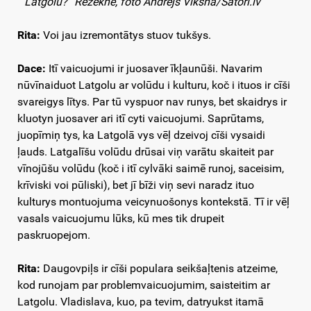
Latgolu?” Rēzeknē, foto Andrejs Vīksna/Satori.lv
Rita:
Voi jau izremontātys stuov tukšys.
Dace:
Itī vaicuojumi ir juosaver īkļaunūši. Navarim
nūvīnaiduot Latgolu ar volūdu i kulturu, koč i ituos ir cīši
svareigys lītys. Par tū vyspuor nav runys, bet skaidrys ir
kluotyn juosaver ari itī cyti vaicuojumi. Saprūtams,
juopīmiņ tys, ka Latgolā vys vēļ dzeivoj cīši vysaidi
ļauds. Latgalīšu volūdu drūsai viņ varātu skaiteit par
vīnojūšu volūdu (koč i itī cylvāki saimē runoj, saceisim,
krīviski voi pūliski), bet jī bīži viņ sevi naradz ituo
kulturys montuojuma veicynuošonys kontekstā. Tī ir vēļ
vasals vaicuojumu lūks, kū mes tik drupeit
paskruopejom.
Rita:
Daugovpiļs ir cīši populara seikšaļtenis atzeime,
kod runojam par problemvaicuojumim, saisteitim ar
Latgolu. Vladislava, kuo, pa tevim, datryukst itamā