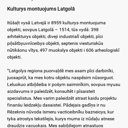
Kulturys montuojums Latgolā
Itūšaļt vysā Latvejā ir 8959 kulturys montuojuma
objekti, sovpus Latgolā – 1514, tūs vydā: 398
arhitekturys objekti, diveji industrialī objekti, pīci
piļsātbyuvnīceibys objekti, septenis viesturiskūs
nūtikšonu vītys, 497 muokslys objekti i 606 arheologiskī
objekti.
“Latgolys regiona puorvaļdē mes asam pīci darbinīki,
juosaprūt, ka mes kotru objektu naspēsim nūsorguot.
Leluokuo atbiļdeiba ir pošym saiminīkim, sovpus myusu
aizdavums ir paleidzēt, konsultēt i pīsaisteit
specialistus. Mes varim paleidzēt atrast kaidu projektu
finanšu leidzekļu dasaistei. Pādejais gadīņs ir nu
Rēzeknis nūvoda Ismeru vacticeibnīku bazneicys, kur
tyka atrostys tekstilejis, kurys mums iz nūdaļu atnese
draudzis vacuokais. Mes sabiļdiejom atnastuos