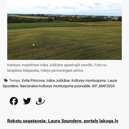
Karteņa: inspektore Ināra Juškāne apsekojūt sanvītu. Foto nu
bezpilota lidaparata, Inārys personeigais arhivs.
Temys:
Evita Princova
,
Ināra Juškāne
,
Kulturys montuojums
,
Laura
Spundere
,
Nacionaluo kulturys montuojuma puorvaļde
,
SIF_MAF2024
Facebook
Twitter
Draugiem
Rokstu sagataveja: Laura Spundere, portals lakuga.lv