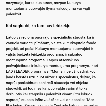
nazynuoja, kur taidus atrast, sovpus Kulturys
montuojuma puorvaļde itymā vaicuojumā var vīgli
paleidzēt.
Kai sagluobt, ka tam nav leidzekļu
Latgolys regiona puorvaļdis specialistis stuosta, ka ir
vairuoki varianti, pīmāram, Vaļsts kulturkapitala fonda
projekti, ari pošai Kulturys montuojuma puorvaļdei ir
vaļsts budžeta leidzekļu programa, ir sakraluo
montuojuma programa. Taipoš atseviškuos
pošvaļdeibuos ir kulturys montuojuma programys, ir ari
LAD i LEADER programys. “Mums ir bejuši gadīni, kod
ļauds beistās uzrunuot nūzaris specialistus, deļtuo, ka
naprūt paskaidruot konkretū situaceju voi objekta
stuovūkli, ari tod mes kai puorvaļde varim īt tolkā,
dorbuotīs kai starpnīki i paleidzēt vīnam ūtru lobuok
saprast,” stuosta Ināra Juškāne. Jei ari dasoka: “Mes
tikū bejom Rēzeknis nūvoda Cyskodu katuoļu bazneicā,