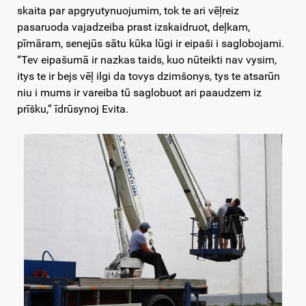
skaita par apgryutynuojumim, tok te ari vēļreiz
pasaruoda vajadzeiba prast izskaidruot, deļkam,
pīmāram, senejūs sātu kūka lūgi ir eipaši i saglobojami.
“Tev eipašumā ir nazkas taids, kuo nūteikti nav vysim,
itys te ir bejs vēļ ilgi da tovys dzimšonys, tys te atsarūn
niu i mums ir vareiba tū saglobuot ari paaudzem iz
prīšku,” īdrūsynoj Evita.