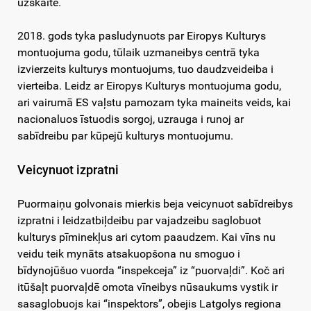
uzskaite.
2018. gods tyka pasludynuots par Eiropys Kulturys
montuojuma godu, tūlaik uzmaneibys centrā tyka
izvierzeits kulturys montuojums, tuo daudzveideiba i
vierteiba. Leidz ar Eiropys Kulturys montuojuma godu,
ari vairumā ES vaļstu pamozam tyka maineits veids, kai
nacionaluos īstuodis sorgoj, uzrauga i runoj ar
sabīdreibu par kūpejū kulturys montuojumu.
Veicynuot izpratni
Puormaiņu golvonais mierkis beja veicynuot sabīdreibys
izpratni i leidzatbiļdeibu par vajadzeibu saglobuot
kulturys pīminekļus ari cytom paaudzem. Kai vīns nu
veidu teik mynāts atsakuopšona nu smoguo i
bīdynojūšuo vuorda “inspekceja” iz “puorvaļdi”. Koč ari
itūšaļt puorvaļdē omota vīneibys nūsaukums vystik ir
sasaglobuojs kai “inspektors”, obejis Latgolys regiona