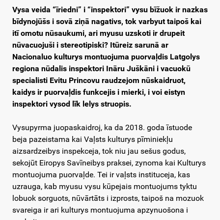
Vysa veida “īriedni” i “inspektori” vysu bīžuok ir nazkas
bīdynojūšs i sovā ziņā nagativs, tok varbyut taipoš kai
itī omotu nūsaukumi, ari myusu uzskoti ir drupeit
nūvacuojuši i stereotipiski? Itūreiz sarunā ar
Nacionaluo kulturys montuojuma puorvaļdis Latgolys
regiona nūdalis inspektori Ināru Juškāni i vacuokū
specialisti Evitu Princovu raudzejom nūskaidruot,
kaidys ir puorvaļdis funkcejis i mierki, i voi eistyn
inspektori vysod līk lelys struopis.
Vysupyrma juopaskaidroj, ka da 2018. goda īstuode
beja pazeistama kai Vaļsts kulturys pīminiekļu
aizsardzeibys inspekceja, tok niu jau sešus godus,
sekojūt Eiropys Savīneibys praksei, zynoma kai Kulturys
montuojuma puorvaļde. Tei ir vaļsts instituceja, kas
uzrauga, kab myusu vysu kūpejais montuojums tyktu
lobuok sorguots, nūvārtāts i izprosts, taipoš na mozuok
svareiga ir ari kulturys montuojuma apzynuošona i