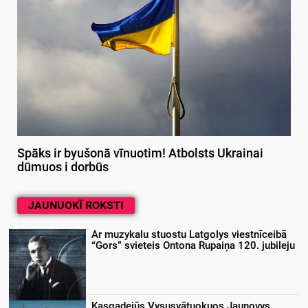
Spāks ir byušonā vīnuotim! Atbolsts Ukrainai
dūmuos i dorbūs
JAUNUOKĪ ROKSTI
Ar muzykalu stuostu Latgolys viestnīceibā
“Gors” svieteis Ontona Rupaiņa 120. jubileju
Kasgadejūs Vysusvātuokuos Jaunovys