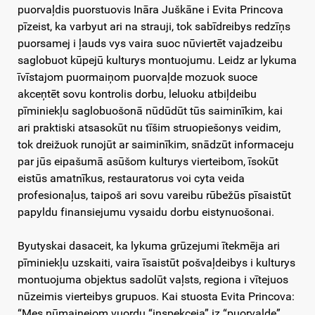
puorvaļdis puorstuovis Ināra Juškāne i Evita Princova
pīzeist, ka varbyut ari na strauji, tok sabīdreibys redzīņs
puorsamej i ļauds vys vaira suoc nūviertēt vajadzeibu
saglobuot kūpejū kulturys montuojumu. Leidz ar lykuma
īvīstajom puormaiņom puorvaļde mozuok suoce
akceņtēt sovu kontrolis dorbu, leluoku atbiļdeibu
pīminiekļu saglobuošonā nūdūdūt tūs saiminīkim, kai
ari praktiski atsasokūt nu tīšim struopiešonys veidim,
tok dreižuok runojūt ar saiminīkim, snādzūt informaceju
par jūs eipašumā asūšom kulturys vierteibom, īsokūt
eistūs amatnīkus, restauratorus voi cyta veida
profesionaļus, taipoš ari sovu vareibu rūbežūs pīsaistūt
papyldu finansiejumu vysaidu dorbu eistynuošonai.
Byutyskai dasaceit, ka lykuma grūzejumi ītekmēja ari
pīminiekļu uzskaiti, vaira īsaistūt pošvaļdeibys i kulturys
montuojuma objektus sadolūt vaļsts, regiona i vītejuos
nūzeimis vierteibys grupuos. Kai stuosta Evita Princova:
“Mes nūmainejom vuordu “inspekceja” iz “puorvaļde”,