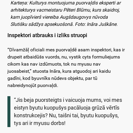
Karteņa: Kulturys montuojuma puorvaļdis eksperti ar
arhitekturys vacmeistaru Pēteri Blūmu, kurs skaidroj,
kam juopīvierš viereiba Augšdaugovys nūvoda
Slutišku sādžys apsekuošonā.
Foto: Ināra Juškāne.
Inspektori atbrauks i izliks struopi
“Dīvamžāļ oficiali mes puorvaļdē asam inspektori, kas ir
drupeit atbaidūšs vuords, nu, vystik cyts formuliejums
cikom kas nav izdūmuots, tok nu myusu nav
juosabeist,” stuosta Ināra, kura atguodoj ari kaidu
gadīni, kod byuvnīks nūdevs objektu, par tū
nabreidynojūt puorvaļdi.
“Jis beja puorsteigts i vaicuoja mums, voi mes
eistyn byutu kuopušys pacāluoja grūzā vērtīs
konstrukcejis? Nu, taišni tai, byutu kuopušys,
tys ari ir myusu dorbs!