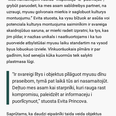
grybūt paruodeit, ka mes asam sabīdreibys partneri, na
uzraugi, myusu golvonais mierkis ir saglobuot kulturys
montuojumu.” Evita stuosta, ka vysu bīžuok ar asūša voi
potenciala kulturys montuojuma saiminīkim ir svareiga
skaidrojūšuo saruna, ar mierki radeit izpratni, ka tys, kas
jim pīdar, ir nazkas unikals i naatkuortojams i ka tuo
puorveide atbylstūšai myusu laiku standartim na vysod
byus lobuokuo izviele. Vīnkuoršuokais pīmārs ir par
gadīnim, kod senejūs kūka kuormūs teik salykti
plastmasa lūgi.
“Ir svareigi lītys i objektus pīlāguot myusu dīnu
praseibom, tymā pat laikā tūs ari nasamaitojūt.
Deļtuo mes asam kai starpnīki, kuri rauga rast
kompromisu, paleidzēt ar informaceju i
puorlīcynuot,” stuosta Evita Princova.
Saprūtams, ka daudzi eipašnīki taida veida objektus