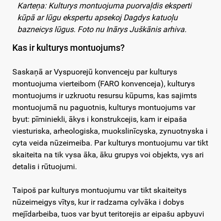
Karteņa: Kulturys montuojuma puorvaļdis eksperti
kūpā ar lūgu ekspertu apsekoj Dagdys katuoļu
bazneicys lūgus. Foto nu Inārys Juškānis arhiva.
Kas ir kulturys montuojums?
Saskaņā ar Vyspuorejū konvenceju par kulturys
montuojuma vierteibom (FARO konvenceja), kulturys
montuojums ir uzkruotu resursu kūpums, kas sajimts
montuojumā nu paguotnis, kulturys montuojums var
byut: pīminiekli, ākys i konstrukcejis, kam ir eipaša
viesturiska, arheologiska, muokslinīcyska, zynuotnyska i
cyta veida nūzeimeiba. Par kulturys montuojumu var tikt
skaiteita na tik vysa āka, āku grupys voi objekts, vys ari
detalis i rūtuojumi.
Taipoš par kulturys montuojumu var tikt skaiteitys
nūzeimeigys vītys, kur ir radzama cylvāka i dobys
mejīdarbeiba, tuos var byut teritorejis ar eipašu apbyuvi