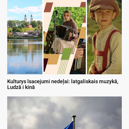
Kulturys īsacejumi nedeļai: latgaliskais muzykā,
Ludzā i kinā