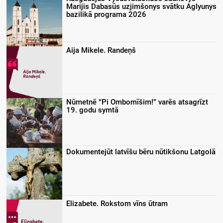
Marijis Dabasūs uzjimšonys svātku Aglyunys
bazilikā programa 2026
Aija Mikele. Randeņš
Nūmetnē “Pi Ombomīšim!” varēs atsagrīzt
19. godu symtā
Dokumentejūt latvīšu bēru nūtikšonu Latgolā
Elizabete. Rokstom vīns ūtram