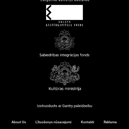
Izstruoduots ar
Gantry
paleidzeibu
About Us
Lītuošonys nūsacejumi
Kontakti
Reklama