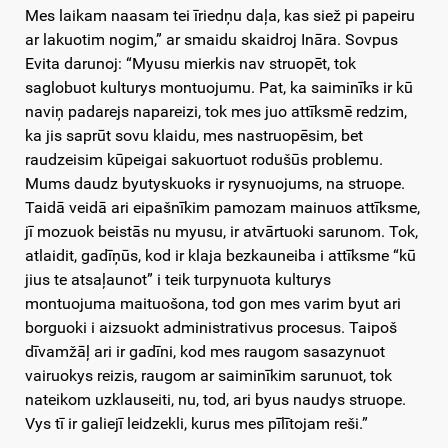
Mes laikam naasam tei īriedņu daļa, kas siež pi papeiru
ar lakuotim nogim,” ar smaidu skaidroj Ināra. Sovpus
Evita darunoj: “Myusu mierkis nav struopēt, tok
saglobuot kulturys montuojumu. Pat, ka saiminīks ir kū
naviņ padarejs napareizi, tok mes juo attīksmē redzim,
ka jis saprūt sovu klaidu, mes nastruopēsim, bet
raudzeisim kūpeigai sakuortuot rodušūs problemu.
Mums daudz byutyskuoks ir rysynuojums, na struope.
Taidā veidā ari eipašnīkim pamozam mainuos attīksme,
jī mozuok beistās nu myusu, ir atvārtuoki sarunom. Tok,
atlaidit, gadīņūs, kod ir klaja bezkauneiba i attīksme “kū
jius te atsaļaunot” i teik turpynuota kulturys
montuojuma maituošona, tod gon mes varim byut ari
borguoki i aizsuokt administrativus procesus. Taipoš
dīvamžāļ ari ir gadīni, kod mes raugom sasazynuot
vairuokys reizis, raugom ar saiminīkim sarunuot, tok
nateikom uzklauseiti, nu, tod, ari byus naudys struope.
Vys tī ir galiejī leidzekli, kurus mes pīlītojam reši.”