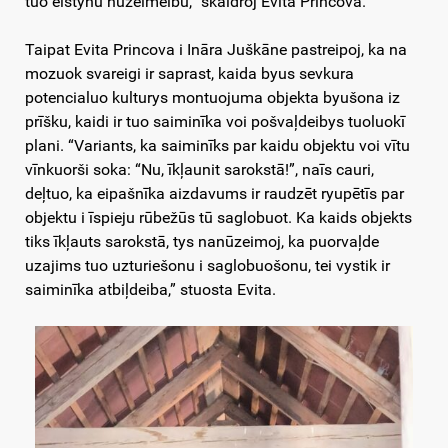
tuo eistynū nūzeimeibu,” skaidroj Evita Princova.
Taipat Evita Princova i Ināra Juškāne pastreipoj, ka na
mozuok svareigi ir saprast, kaida byus sevkura
potencialuo kulturys montuojuma objekta byušona iz
prīšku, kaidi ir tuo saiminīka voi pošvaļdeibys tuoluokī
plani. “Variants, ka saiminīks par kaidu objektu voi vītu
vīnkuorši soka: “Nu, īkļaunit sarokstā!”, naīs cauri,
deļtuo, ka eipašnīka aizdavums ir raudzēt ryupētīs par
objektu i īspieju rūbežūs tū saglobuot. Ka kaids objekts
tiks īkļauts sarokstā, tys nanūzeimoj, ka puorvaļde
uzajims tuo uzturiešonu i saglobuošonu, tei vystik ir
saiminīka atbiļdeiba,” stuosta Evita.