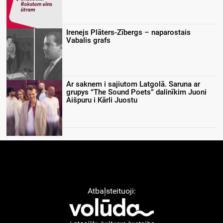
Irenejs Plāters-Zībergs – naparostais
Vabalis grafs
Ar saknem i sajiutom Latgolā. Saruna ar
grupys “The Sound Poets” dalinīkim Juoni
Aišpuru i Kārli Juostu
Atbaļsteituoji: