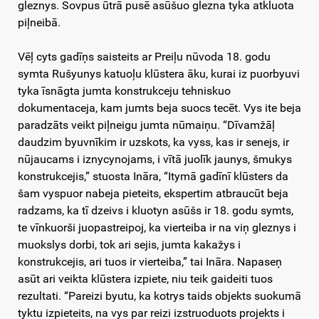
gleznys. Sovpus ūtrā pusē asūšuo glezna tyka atkluota
piļneibā.
Vēļ cyts gadīņs saisteits ar Preiļu nūvoda 18. godu
symta Rušyunys katuoļu klūstera āku, kurai iz puorbyuvi
tyka īsnāgta jumta konstrukceju tehniskuo
dokumentaceja, kam jumts beja suocs tecēt. Vys ite beja
paradzāts veikt piļneigu jumta nūmaiņu. “Dīvamžāļ
daudzim byuvnīkim ir uzskots, ka vyss, kas ir senejs, ir
nūjaucams i iznycynojams, i vītā juolīk jaunys, šmukys
konstrukcejis,” stuosta Ināra, “Itymā gadīnī klūsters da
šam vyspuor nabeja pieteits, ekspertim atbraucūt beja
radzams, ka tī dzeivs i kluotyn asūšs ir 18. godu symts,
te vīnkuorši juopastreipoj, ka vierteiba ir na viņ gleznys i
muokslys dorbi, tok ari sejis, jumta kakažys i
konstrukcejis, ari tuos ir vierteiba,” tai Ināra. Napaseņ
asūt ari veikta klūstera izpiete, niu teik gaideiti tuos
rezultati. “Pareizi byutu, ka kotrys taids objekts suokumā
tyktu izpieteits, na vys par reizi izstruoduots projekts i