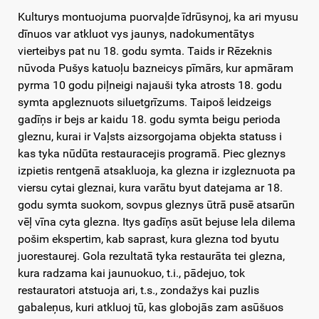
Kulturys montuojuma puorvaļde īdrūsynoj, ka ari myusu
dīnuos var atkluot vys jaunys, nadokumentātys
vierteibys pat nu 18. godu symta. Taids ir Rēzeknis
nūvoda Pušys katuoļu bazneicys pīmārs, kur apmāram
pyrma 10 godu piļneigi najauši tyka atrosts 18. godu
symta apgleznuots siluetgrīzums. Taipoš leidzeigs
gadīņs ir bejs ar kaidu 18. godu symta beigu perioda
gleznu, kurai ir Vaļsts aizsorgojama objekta statuss i
kas tyka nūdūta restauracejis programā. Piec gleznys
izpietis rentgenā atsakluoja, ka glezna ir izgleznuota pa
viersu cytai gleznai, kura varātu byut datejama ar 18.
godu symta suokom, sovpus gleznys ūtrā pusē atsarūn
vēļ vīna cyta glezna. Itys gadīņs asūt bejuse lela dilema
pošim ekspertim, kab saprast, kura glezna tod byutu
juorestaurej. Gola rezultatā tyka restaurāta tei glezna,
kura radzama kai jaunuokuo, t.i., pādejuo, tok
restauratori atstuoja ari, t.s., zondažys kai puzlis
gabaleņus, kuri atkluoj tū, kas globojās zam asūšuos