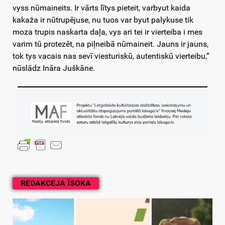
vyss nūmaineits. Ir vārts lītys pieteit, varbyut kaida
kakaža ir nūtrupējuse, nu tuos var byut palykuse tik
moza trupis naskarta daļa, vys ari tei ir vierteiba i mes
varim tū protezēt, na piļneibā nūmaineit. Jauns ir jauns,
tok tys vacais nas sevī viesturiskū, autentiskū vierteibu,”
nūslādz Ināra Juškāne.
REDAKCEJA ĪSOKA