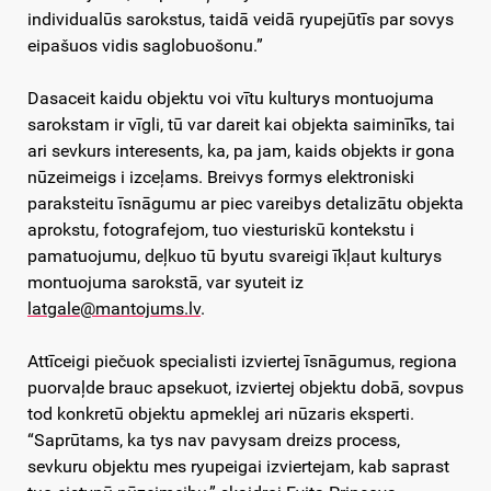
individualūs sarokstus, taidā veidā ryupejūtīs par sovys
eipašuos vidis saglobuošonu.”
Dasaceit kaidu objektu voi vītu kulturys montuojuma
sarokstam ir vīgli, tū var dareit kai objekta saiminīks, tai
ari sevkurs interesents, ka, pa jam, kaids objekts ir gona
nūzeimeigs i izceļams. Breivys formys elektroniski
paraksteitu īsnāgumu ar piec vareibys detalizātu objekta
aprokstu, fotografejom, tuo viesturiskū kontekstu i
pamatuojumu, deļkuo tū byutu svareigi īkļaut kulturys
montuojuma sarokstā, var syuteit iz
latgale@mantojums.lv
.
Attīceigi piečuok specialisti izviertej īsnāgumus, regiona
puorvaļde brauc apsekuot, izviertej objektu dobā, sovpus
tod konkretū objektu apmeklej ari nūzaris eksperti.
“Saprūtams, ka tys nav pavysam dreizs process,
sevkuru objektu mes ryupeigai izviertejam, kab saprast