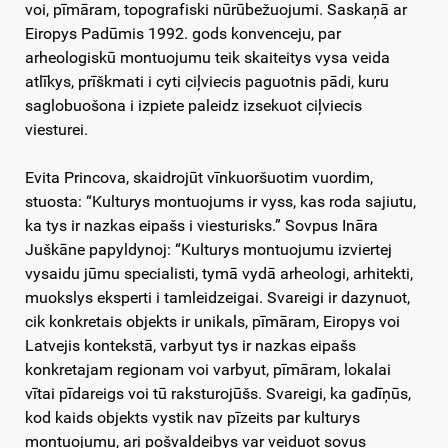
voi, pīmāram, topografiski nūrūbežuojumi. Saskaņā ar
Eiropys Padūmis 1992. gods konvenceju, par
arheologiskū montuojumu teik skaiteitys vysa veida
atlīkys, prīškmati i cyti ciļviecis paguotnis pādi, kuru
saglobuošona i izpiete paleidz izsekuot ciļviecis
viesturei.
Evita Princova, skaidrojūt vīnkuoršuotim vuordim,
stuosta: “Kulturys montuojums ir vyss, kas roda sajiutu,
ka tys ir nazkas eipašs i viesturisks.” Sovpus Ināra
Juškāne papyldynoj: “Kulturys montuojumu izviertej
vysaidu jūmu specialisti, tymā vydā arheologi, arhitekti,
muokslys eksperti i tamleidzeigai. Svareigi ir dazynuot,
cik konkretais objekts ir unikals, pīmāram, Eiropys voi
Latvejis kontekstā, varbyut tys ir nazkas eipašs
konkretajam regionam voi varbyut, pīmāram, lokalai
vītai pīdareigs voi tū raksturojūšs. Svareigi, ka gadīņūs,
kod kaids objekts vystik nav pīzeits par kulturys
montuojumu, ari pošvaļdeibys var veiduot sovus