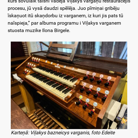
kurs sovulaik taišni vadeja Viļakys vargaņu restauracejis
procesu, jū vysā daudzi spēlēja. Juo pīmiņai gribēju
īskaņuot itū skaņdorbu iz varganem, iz kuri jis pats tū
naīspieja,” par albuma programu i Viļakys varganem
stuosta muzike Ilona Birgele.
Karteņā: Viļakys bazneicys varganis, foto Edeite