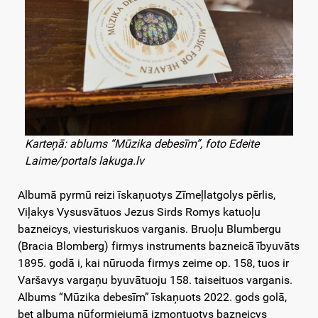
Karteņā: ablums “Mūzika debesīm”, foto Edeite
Laime/portals lakuga.lv
Albumā pyrmū reizi īskaņuotys Zīmeļlatgolys pērlis,
Viļakys Vysusvātuos Jezus Sirds Romys katuoļu
bazneicys, viesturiskuos varganis. Bruoļu Blumbergu
(Bracia Blomberg) firmys instruments bazneicā ībyuvāts
1895. godā i, kai nūruoda firmys zeime op. 158, tuos ir
Varšavys vargaņu byuvātuoju 158. taiseituos varganis.
Albums “Mūzika debesīm” īskaņuots 2022. gods golā,
bet albuma nūformiejumā izmontuotys bazneicys