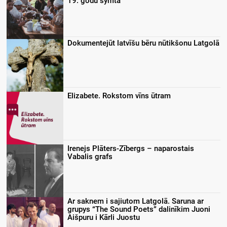
19. godu symtā
Dokumentejūt latvīšu bēru nūtikšonu Latgolā
Elizabete. Rokstom vīns ūtram
Irenejs Plāters-Zībergs – naparostais
Vabalis grafs
Ar saknem i sajiutom Latgolā. Saruna ar
grupys “The Sound Poets” dalinīkim Juoni
Aišpuru i Kārli Juostu