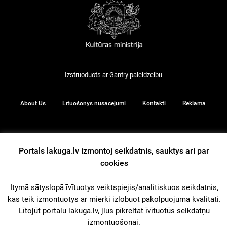
Izstruoduots ar
Gantry
paleidzeibu
About Us
Lītuošonys nūsacejumi
Kontakti
Reklama
Portals lakuga.lv izmontoj seikdatnis, sauktys ari par
© 2026
cookies
iz augšu
Itymā sātyslopā īvītuotys veiktspiejis/analitiskuos seikdatnis,
kas teik izmontuotys ar mierki izlobuot pakolpuojuma kvalitati.
Lītojūt portalu lakuga.lv, jius pīkreitat īvītuotūs seikdatņu
izmontuošonai.