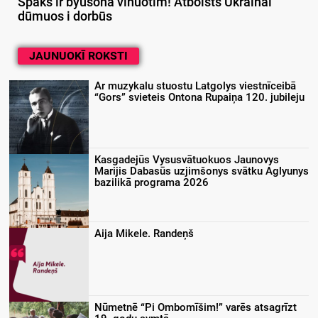
Spāks ir byušonā vīnuotim! Atbolsts Ukrainai
dūmuos i dorbūs
JAUNUOKĪ ROKSTI
Ar muzykalu stuostu Latgolys viestnīceibā
“Gors” svieteis Ontona Rupaiņa 120. jubileju
Kasgadejūs Vysusvātuokuos Jaunovys
Marijis Dabasūs uzjimšonys svātku Aglyunys
bazilikā programa 2026
Aija Mikele. Randeņš
Nūmetnē “Pi Ombomīšim!” varēs atsagrīzt