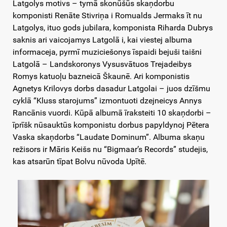
Latgolys motivs – tymā skonūšūs skaņdorbu
komponisti Renāte Stivriņa i Romualds Jermaks īt nu
Latgolys, ituo gods jubilara, komponista Riharda Dubrys
saknis ari vaicojamys Latgolā i, kai viestej albuma
informaceja, pyrmī muziciešonys īspaidi bejuši taišni
Latgolā – Landskoronys Vysusvātuos Trejadeibys
Romys katuoļu bazneicā Škaunē. Ari komponistis
Agnetys Krilovys dorbs dasadur Latgolai – juos dzīšmu
cyklā “Kluss starojums” izmontuoti dzejneicys Annys
Rancānis vuordi. Kūpā albumā īraksteiti 10 skaņdorbi –
īprīšk nūsauktūs komponistu dorbus papyldynoj Pētera
Vaska skaņdorbs “Laudate Dominum”. Albuma skaņu
režisors ir Māris Keišs nu “Bigmaar’s Records” studejis,
kas atsarūn tīpat Bolvu nūvoda Upītē.