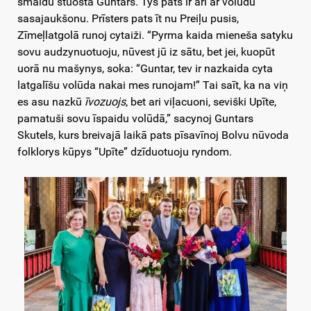
smaidu stuosta Guntars. Tys pats ir ari ar volūdu
sasajaukšonu. Prīsters pats īt nu Preiļu pusis,
Zīmeļlatgolā runoj cytaiži. “Pyrma kaida mieneša satyku
sovu audzynuotuoju, nūvest jū iz sātu, bet jei, kuopūt
uorā nu mašynys, soka: “Guntar, tev ir nazkaida cyta
latgalīšu volūda nakai mes runojam!” Tai saīt, ka na viņ
es asu nazkū
īvozuojs
, bet ari viļacuoni, seviški Upīte,
pamatuši sovu īspaidu volūdā,” sacynoj Guntars
Skutels, kurs breivajā laikā pats pīsavīnoj Bolvu nūvoda
folklorys kūpys “Upīte” dzīduotuoju ryndom.