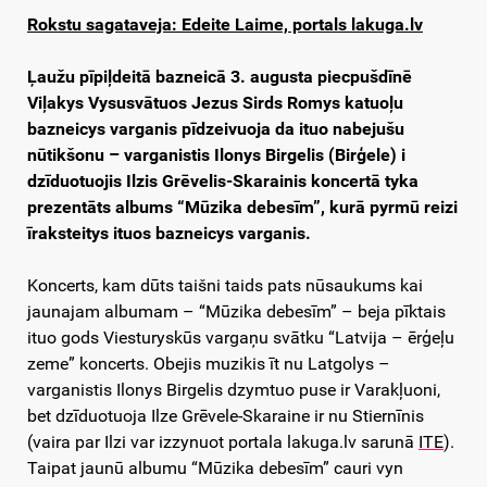
Rokstu sagataveja: Edeite Laime, portals lakuga.lv
Ļaužu pīpiļdeitā bazneicā 3. augusta piecpušdīnē
Viļakys Vysusvātuos Jezus Sirds Romys katuoļu
bazneicys varganis pīdzeivuoja da ituo nabejušu
nūtikšonu – varganistis Ilonys Birgelis (Birģele) i
dzīduotuojis Ilzis Grēvelis-Skarainis koncertā tyka
prezentāts albums “Mūzika debesīm”, kurā pyrmū reizi
īraksteitys ituos bazneicys varganis.
Koncerts, kam dūts taišni taids pats nūsaukums kai
jaunajam albumam – “Mūzika debesīm” – beja pīktais
ituo gods Viesturyskūs vargaņu svātku “Latvija – ērģeļu
zeme” koncerts. Obejis muzikis īt nu Latgolys –
varganistis Ilonys Birgelis dzymtuo puse ir Varakļuoni,
bet dzīduotuoja Ilze Grēvele-Skaraine ir nu Stiernīnis
(vaira par Ilzi var izzynuot portala lakuga.lv sarunā
ITE
).
Taipat jaunū albumu “Mūzika debesīm” cauri vyn