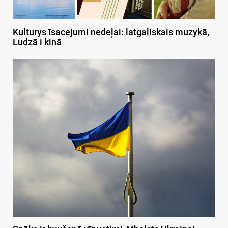
Kulturys īsacejumi nedeļai: latgaliskais muzykā,
Ludzā i kinā