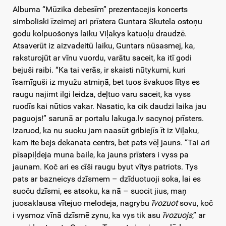
Albuma “Mūzika debesīm” prezentacejis koncerts
simboliski īzeimej ari prīstera Guntara Skutela ostoņu
godu kolpuošonys laiku Viļakys katuoļu draudzē.
Atsaverūt iz aizvadeitū laiku, Guntars nūsasmej, ka,
raksturojūt ar vīnu vuordu, varātu saceit, ka itī godi
bejuši raibi. “Ka tai verās, ir skaisti nūtykumi, kuri
īsamīguši iz myužu atmiņā, bet tuos švakuos lītys es
raugu najimt ilgi leidza, deļtuo varu saceit, ka vyss
ruodīs kai nūtics vakar. Nasatic, ka cik daudzi laika jau
paguojs!” sarunā ar portalu lakuga.lv sacynoj prīsters.
Izaruod, ka nu suoku jam naasūt gribiejīs īt iz Viļaku,
kam ite bejs dekanata centrs, bet pats vēļ jauns. “Tai ari
pīsapiļdeja muna baile, ka jauns prīsters i vyss pa
jaunam. Koč ari es cīši raugu byut vītys patriots. Tys
pats ar bazneicys dzīsmem – dzīduotuoji soka, lai es
suoču dzīsmi, es atsoku, ka nā – suocit jius, maņ
juosaklausa vītejuo melodeja, nagrybu
īvozuot
sovu, koč
i vysmoz vīnā dzīsmē zynu, ka vys tik asu
īvozuojs
,” ar