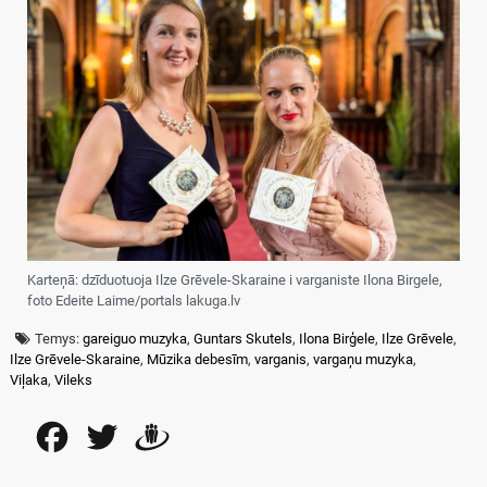
Karteņā: dzīduotuoja Ilze Grēvele-Skaraine i varganiste Ilona Birgele,
foto Edeite Laime/portals lakuga.lv
Temys:
gareiguo muzyka
,
Guntars Skutels
,
Ilona Birģele
,
Ilze Grēvele
,
Ilze Grēvele-Skaraine
,
Mūzika debesīm
,
varganis
,
vargaņu muzyka
,
Viļaka
,
Vileks
Facebook
Twitter
Draugiem