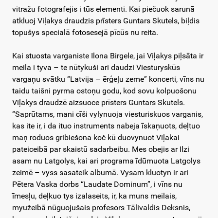
vitražu fotografejis i tūs elementi. Kai piečuok sarunā
atkluoj Viļakys draudzis prīsters Guntars Skutels, biļdis
topušys specialā fotosesejā pīcūs nu reita.
Kai stuosta varganiste Ilona Birgele, jai Viļakys piļsāta ir
meila i tyva – te nūtykuši ari daudzi Viesturyskūs
vargaņu svātku “Latvija – ērģeļu zeme” koncerti, vīns nu
taidu taišni pyrma ostoņu godu, kod sovu kolpuošonu
Viļakys draudzē aizsuoce prīsters Guntars Skutels.
“Saprūtams, mani cīši vylynuoja viesturiskuos varganis,
kas ite ir, i da ituo instruments nabeja īskaņuots, deļtuo
maņ roduos gribiešona koč kū duovynuot Viļakai
pateiceibā par skaistū sadarbeibu. Mes obejis ar Ilzi
asam nu Latgolys, kai ari programa īdūmuota Latgolys
zeimē – vyss sasateik albumā. Vysam kluotyn ir ari
Pētera Vaska dorbs “Laudate Dominum”, i vīns nu
īmesļu, deļkuo tys izalaseits, ir, ka muns meilais,
myužeibā nūguojušais profesors Tālivaldis Deksnis,