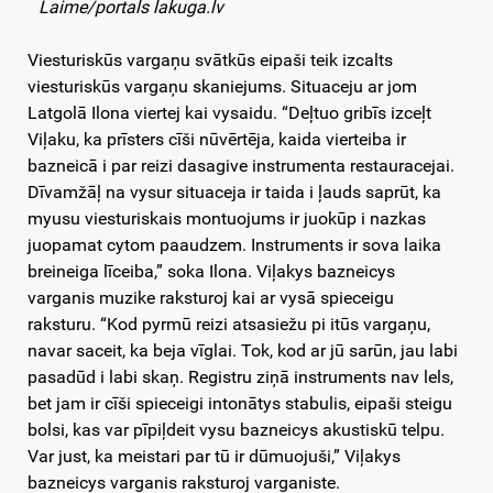
Laime/portals lakuga.lv
Viesturiskūs vargaņu svātkūs eipaši teik izcalts
viesturiskūs vargaņu skaniejums. Situaceju ar jom
Latgolā Ilona viertej kai vysaidu. “Deļtuo gribīs izceļt
Viļaku, ka prīsters cīši nūvērtēja, kaida vierteiba ir
bazneicā i par reizi dasagive instrumenta restauracejai.
Dīvamžāļ na vysur situaceja ir taida i ļauds saprūt, ka
myusu viesturiskais montuojums ir juokūp i nazkas
juopamat cytom paaudzem. Instruments ir sova laika
breineiga līceiba,” soka Ilona. Viļakys bazneicys
varganis muzike raksturoj kai ar vysā spieceigu
raksturu. “Kod pyrmū reizi atsasiežu pi itūs vargaņu,
navar saceit, ka beja vīglai. Tok, kod ar jū sarūn, jau labi
pasadūd i labi skaņ. Registru ziņā instruments nav lels,
bet jam ir cīši spieceigi intonātys stabulis, eipaši steigu
bolsi, kas var pīpiļdeit vysu bazneicys akustiskū telpu.
Var just, ka meistari par tū ir dūmuojuši,” Viļakys
bazneicys varganis raksturoj varganiste.