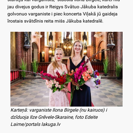
jau divejus godus ir Reigys Svātuo Jākuba katedralis
golvonuo varganiste i piec koncerta Viļakā jū gaideja
īrostais svātdīnis reita mišs Jākuba katedralē.
Karteņā: varganiste Ilona Birgele (nu kairuos) i
dzīduoja Ilze Grēvele-Skaraine, foto Edeite
Laime/portals lakuga.lv