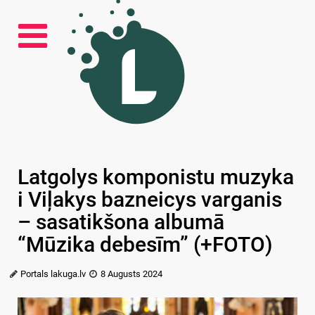
Latgolys komponistu muzyka
i Viļakys bazneicys varganis
– sasatikšona albumā
“Mūzika debesīm” (+FOTO)
Portals lakuga.lv
8 Augusts 2024