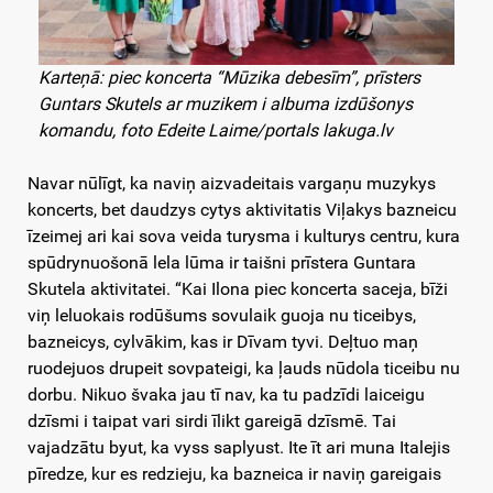
Karteņā: piec koncerta “Mūzika debesīm”, prīsters
Guntars Skutels ar muzikem i albuma izdūšonys
komandu, foto Edeite Laime/portals lakuga.lv
Navar nūlīgt, ka naviņ aizvadeitais vargaņu muzykys
koncerts, bet daudzys cytys aktivitatis Viļakys bazneicu
īzeimej ari kai sova veida turysma i kulturys centru, kura
spūdrynuošonā lela lūma ir taišni prīstera Guntara
Skutela aktivitatei. “Kai Ilona piec koncerta saceja, bīži
viņ leluokais rodūšums sovulaik guoja nu ticeibys,
bazneicys, cylvākim, kas ir Dīvam tyvi. Deļtuo maņ
ruodejuos drupeit sovpateigi, ka ļauds nūdola ticeibu nu
dorbu. Nikuo švaka jau tī nav, ka tu padzīdi laiceigu
dzīsmi i taipat vari sirdi īlikt gareigā dzīsmē. Tai
vajadzātu byut, ka vyss saplyust. Ite īt ari muna Italejis
pīredze, kur es redzieju, ka bazneica ir naviņ gareigais