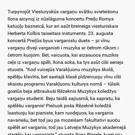
Turpynojūt Viesturyskūs vargaņu svātku svieteišonu
Ilona aicynoj iz nūslāguma koncertu Preiļu Romys
katuoļu bazneicā, kur ari asūt breineigs viesturiskais
Herberta Kolbis taiseitais instuments. 23. augusta
koncertā Preiļūs byus varganistu duets – pi vīnu
vargaņu diveji varganisti i muzyka ar četrom rūkom i
četrom kuojom. Bet, vaicuota, kai aizasuocs muzikis
ceļs iz vargaņu spēli, Ilona soka, ka tys asūt cīši senejs
stuosts. “Kod vuicejūs Varakļuonu muzykys školā,
spēlēju klavīris, bet sastajā klasē pīdzeivuoju vīnu cīši
skaistu programu Varakļuonu kulturys nomā – tūlaik
gostūs beja atbraukuši Rēzeknis Muzykys koledžys
vargaņu studenti. Beju taidā sajiusmā, ka sapratu, ka
spēlēšu varganis! Piečuok poša Rēzeknē koledžā
īsastuoju kai pianiste, kam ruodejuos, ka varganis
navariešu, bet tod jau pa mozeišam fakultativi suoču
spēlēt ari varganis, tod jau Latvejis Muzykys akademejā
startēju kai varganists,” stuosta Ilona Birgele, kurei niu