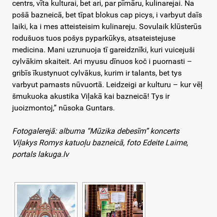
centrs, vīta kulturai, bet ari, par pīmāru, kulinarejai. Na
pošā bazneicā, bet tīpat blokus cap picys, i varbyut daīs
laiki, ka i mes atteisteisim kulinareju. Sovulaik klūsterūs
rodušuos tuos pošys pyparkūkys, atsateistejuse
medicina. Mani uzrunuoja tī gareidznīki, kuri vuicejuši
cylvākim skaiteit. Ari myusu dīnuos koč i puornasti –
gribīs īkustynuot cylvākus, kurim ir talants, bet tys
varbyut pamasts nūvuortā. Leidzeigi ar kulturu – kur vēļ
šmukuoka akustika Viļakā kai bazneicā! Tys ir
juoizmontoj,” nūsoka Guntars.
Fotogalerejā: albuma “Mūzika debesīm” koncerts
Viļakys Romys katuoļu bazneicā, foto Edeite Laime,
portals lakuga.lv