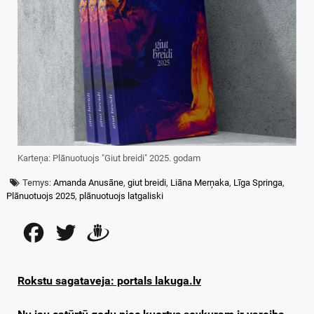
Karteņa: Plānuotuojs "Giut breidi" 2025. godam
Temys:
Amanda Anusāne
,
giut breidi
,
Liāna Merņaka
,
Līga Springa
,
Plānuotuojs 2025
,
plānuotuojs latgaliski
Facebook
Twitter
Draugiem
Rokstu sagataveja: portals lakuga.lv