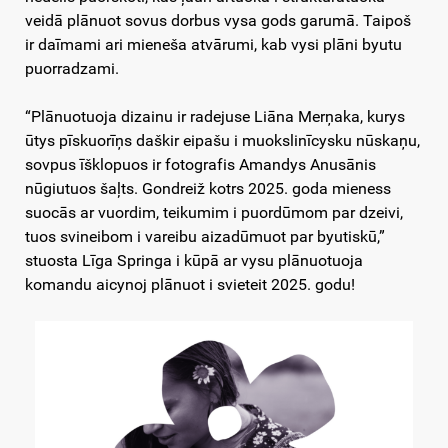
veidā plānuot sovus dorbus vysa gods garumā. Taipoš
ir daīmami ari mieneša atvārumi, kab vysi plāni byutu
puorradzami.
“Plānuotuoja dizainu ir radejuse Liāna Merņaka, kurys
ūtys pīskuorīņs daškir eipašu i muokslinīcysku nūskaņu,
sovpus īšklopuos ir fotografis Amandys Anusānis
nūgiutuos šaļts. Gondreiž kotrs 2025. goda mieness
suocās ar vuordim, teikumim i puordūmom par dzeivi,
tuos svineibom i vareibu aizadūmuot par byutiskū,”
stuosta Līga Springa i kūpā ar vysu plānuotuoja
komandu aicynoj plānuot i svieteit 2025. godu!