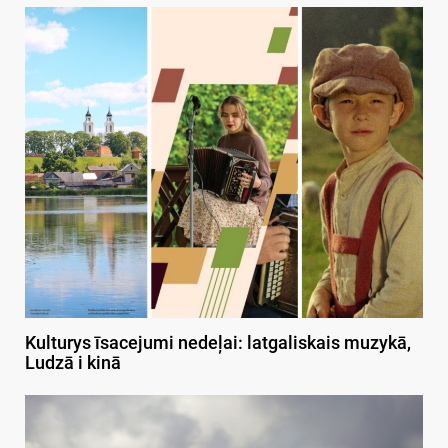
Kulturys īsacejumi nedeļai: latgaliskais muzykā,
Ludzā i kinā