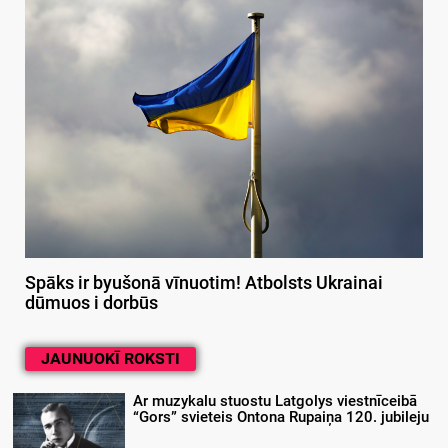
Spāks ir byušonā vīnuotim! Atbolsts Ukrainai
dūmuos i dorbūs
JAUNUOKĪ ROKSTI
Ar muzykalu stuostu Latgolys viestnīceibā
“Gors” svieteis Ontona Rupaiņa 120. jubileju