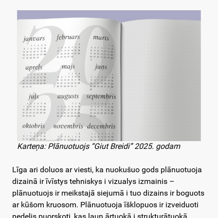
Karteņa: Plānuotuojs “Giut Breidi” 2025. godam
Līga ari doluos ar viesti, ka nuokušuo gods plānuotuoja
dizainā ir īvīstys tehniskys i vizualys izmainis –
plānuotuojs ir meikstajā siejumā i tuo dizains ir boguots
ar kūšom kruosom. Plānuotuoja īšklopuos ir izveiduoti
nedelis puorskoti, kas ļaun ārtuokā i strukturātuokā