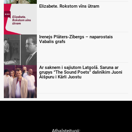
Elizabete. Rokstom vīns ūtram
Irenejs Plāters-Zībergs – naparostais
Vabalis grafs
Ar saknem i sajiutom Latgolā. Saruna ar
grupys “The Sound Poets” dalinīkim Juoni
Aišpuru i Kārli Juostu
Atbaļsteituoji: