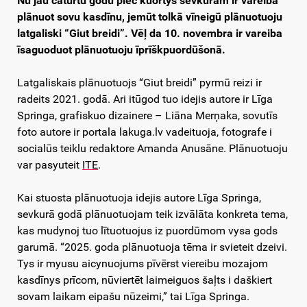
Nu jau catūrtū godu piec kuortys sevkuram ir vareiba
plānuot sovu kasdīnu, jemūt tolkā vīneigū plānuotuoju
latgaliski “Giut breidi”. Vēļ da 10. novembra ir vareiba
īsaguoduot plānuotuoju īprīškpuordūšonā.
Latgaliskais plānuotuojs “Giut breidi” pyrmū reizi ir
radeits 2021. godā. Ari itūgod tuo idejis autore ir Līga
Springa, grafiskuo dizainere – Liāna Merņaka, sovutīs
foto autore ir portala lakuga.lv vadeituoja, fotografe i
socialūs teiklu redaktore Amanda Anusāne. Plānuotuoju
var pasyuteit
ITE
.
Kai stuosta plānuotuoja idejis autore Līga Springa,
sevkurā godā plānuotuojam teik izvālāta konkreta tema,
kas mudynoj tuo lītuotuojus iz puordūmom vysa gods
garumā. “2025. goda plānuotuoja tēma ir svieteit dzeivi.
Tys ir myusu aicynuojums pīvērst viereibu mozajom
kasdīnys prīcom, nūviertēt laimeiguos šaļts i daškiert
sovam laikam eipašu nūzeimi,” tai Līga Springa.