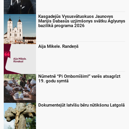
Kasgadejūs Vysusvātuokuos Jaunovys
Marijis Dabasūs uzjimšonys svātku Aglyunys
bazilikā programa 2026
Aija Mikele. Randeņš
Nūmetnē “Pi Ombomīšim!” varēs atsagrīzt
19. godu symtā
Dokumentejūt latvīšu bēru nūtikšonu Latgolā