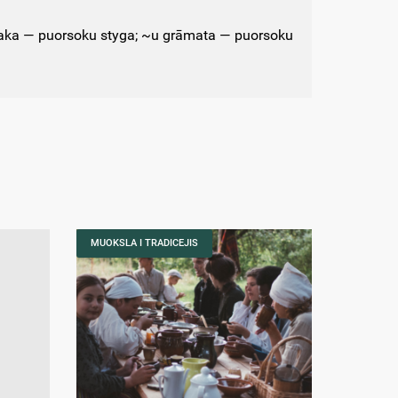
 taka — puorsoku styga; ~u grāmata — puorsoku
MUOKSLA I TRADICEJIS