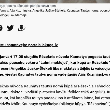
eņa: Foto nu tīšsaistis portala canva.com
Temys:
Aija Kuzminska
,
Angelika Juško-Štekele
,
Kaunatys Tautys noms
,
puorso
ologeju akademeja
Facebook
Twitter
Draugiem
stu sagataveja: portals lakuga.lv
 janvarī 17.00 stuņdēs Rēzeknis nūvoda Kaunatys pogosta taut
galīšu puosoku vokoru “Laimi meklejūt”, kur kūpā ar Rēzeknis
fesori Angeliku Juško-Štekeli tiks maklātys atbiļdis iz vaicuoju
me, viestej Kaunatys tautys noma vadeituojis Aijis Kuzminskys
eknis nūvoda Kaunatys tautys nomā kūpā ar Rēzeknis Tehnologej
uotņu doktori i vodūšū pietneicu latvīšu folkloristikā Angeliku Ju
ynuot, kai latgalīšu tautys puosokuos ir attāluota laime, kai atras
eidzēs izbūrt Kaunatys vydsškolys folklorys kūpys “Rāznaviņa” (v