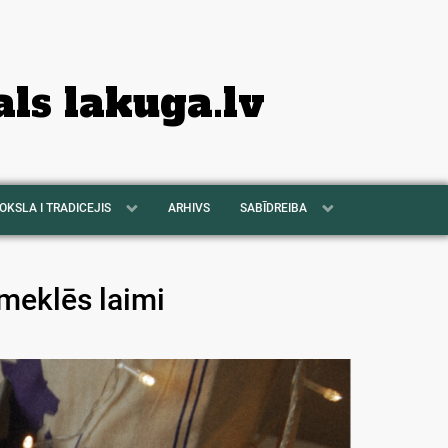
als lakuga.lv
OKSLA I TRADICEJIS
ARHIVS
SABĪDREIBA
meklēs laimi