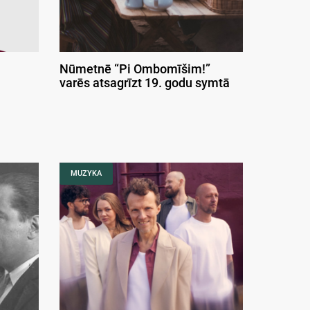
Nūmetnē “Pi Ombomīšim!”
varēs atsagrīzt 19. godu symtā
MUZYKA