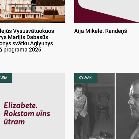
ejūs Vysusvātuokuos
Aija Mikele. Randeņš
ys Marijis Dabasūs
onys svātku Aglyunys
kā programa 2026
TURA
CYLVĀKI