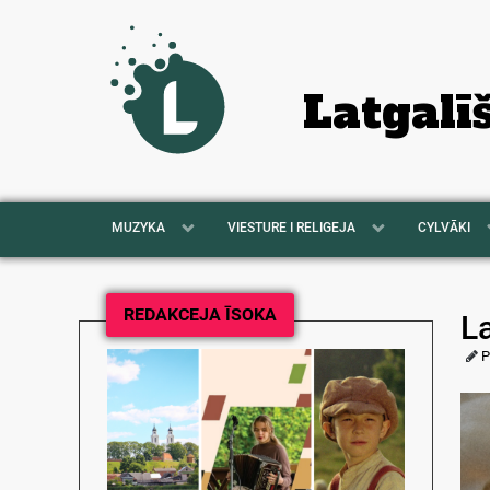
Latgalī
MUZYKA
VIESTURE I RELIGEJA
CYLVĀKI
REDAKCEJA ĪSOKA
L
P