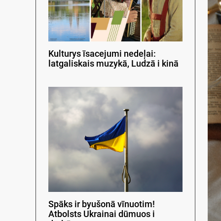
Kulturys īsacejumi nedeļai:
latgaliskais muzykā, Ludzā i kinā
Spāks ir byušonā vīnuotim!
Atbolsts Ukrainai dūmuos i