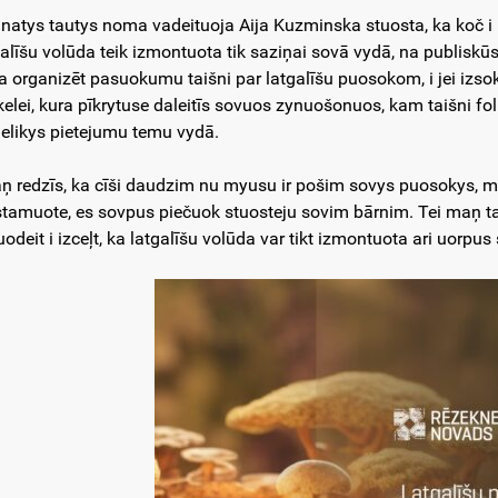
natys tautys noma vadeituoja Aija Kuzminska stuosta, ka koč i 
galīšu volūda teik izmontuota tik saziņai sovā vydā, na publiskūs
ja organizēt pasuokumu taišni par latgalīšu puosokom, i jei izso
kelei, kura pīkrytuse daleitīs sovuos zynuošonuos, kam taišni fol
elikys pietejumu temu vydā.
ņ redzīs, ka cīši daudzim nu myusu ir pošim sovys puosokys, m
stamuote, es sovpus piečuok stuosteju sovim bārnim. Tei maņ 
uodeit i izceļt, ka latgalīšu volūda var tikt izmontuota ari uorpu