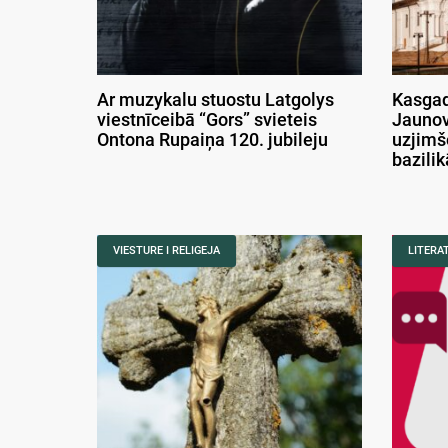
Ar muzykalu stuostu Latgolys
Kasgad
viestnīceibā “Gors” svieteis
Jaunov
Ontona Rupaiņa 120. jubileju
uzjimš
bazili
VIESTURE I RELIGEJA
LITERA