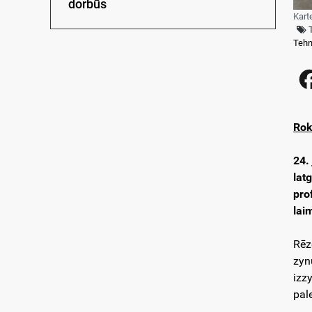
dorbūs
Kart
Tehn
Rok
24.
lat
pro
lai
Rēz
zyn
izz
pal