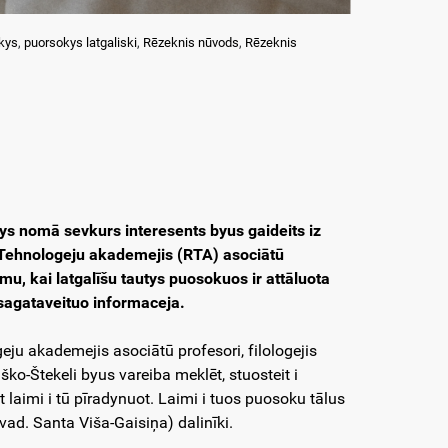
kys
,
puorsokys latgaliski
,
Rēzeknis nūvods
,
Rēzeknis
ys nomā sevkurs interesents byus gaideits iz
 Tehnologeju akademejis (RTA) asociātū
mu, kai latgalīšu tautys puosokuos ir attāluota
 sagataveituo informaceja.
u akademejis asociātū profesori, filologejis
ško-Štekeli byus vareiba meklēt, stuosteit i
t laimi i tū pīradynuot. Laimi i tuos puosoku tālus
ad. Santa Viša-Gaisiņa) dalinīki.