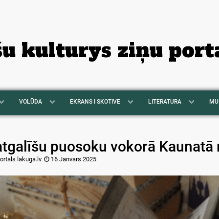
šu kulturys ziņu port
VOLŪDA
EKRANS I SKOTIVE
LITERATURA
MU
atgalīšu puosoku vokorā Kaunatā 
ortals lakuga.lv
16 Janvars 2025