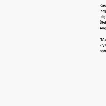
Kau
lat
ide
Šte
Ang
“Ma
kry
par