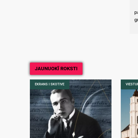
p
g
JAUNUOKĪ ROKSTI
EKRANS I SKOTIVE
VIESTUR