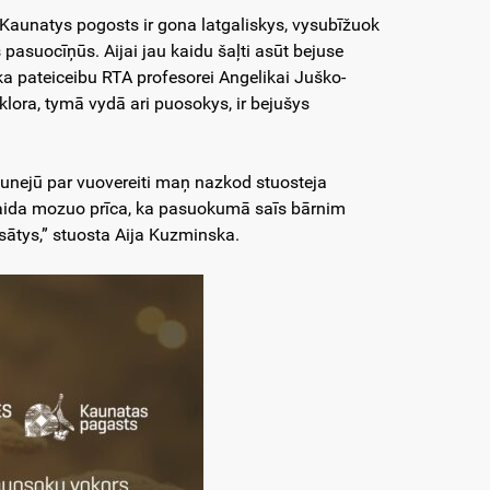
Kaunatys pogosts ir gona latgaliskys, vysubīžuok
 pasuocīņūs. Aijai jau kaidu šaļti asūt bejuse
ka pateiceibu RTA profesorei Angelikai Juško-
klora, tymā vydā ari puosokys, ir bejušys
unejū par vuovereiti maņ nazkod stuosteja
taida mozuo prīca, ka pasuokumā saīs bārnim
s sātys,” stuosta Aija Kuzminska.