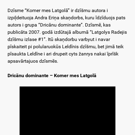
Dzīsme “Komer mes Latgolā” ir dzīšmu autora i
izpiļdeituoja Andra Eriņa skaņdorbs, kuru īdzīduojs pats
autors i grupa “Dricānu dominante”. Dzīsmē, kas
publicāta 2007. godā izdūtajā albumā “Latgolys Radejis
dzīšmu izlase #1”. Itū skaņdorbu varbyut i navar
pīskaiteit pi polularuokūs Leldīnis dzīšmu, bet jimā teik
pīsaukta Leldīne i ari drupeit cyts žanrys nakai īprīšk
apsavārtajuos dzīsmēs.
Dricānu dominante – Komer mes Latgolā