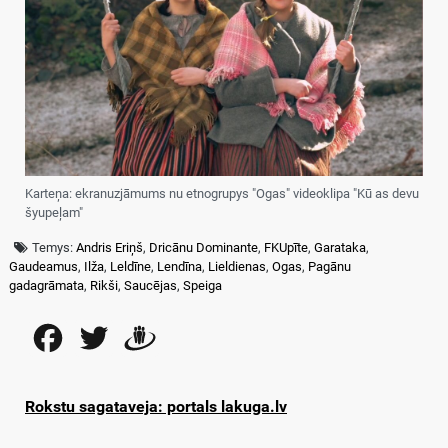
Karteņa: ekranuzjāmums nu etnogrupys "Ogas" videoklipa "Kū as devu
šyupeļam"
Temys:
Andris Eriņš
,
Dricānu Dominante
,
FKUpīte
,
Garataka
,
Gaudeamus
,
Ilža
,
Leldīne
,
Lendīna
,
Lieldienas
,
Ogas
,
Pagānu
gadagrāmata
,
Rikši
,
Saucējas
,
Speiga
Facebook
Twitter
Draugiem
Rokstu sagataveja: portals lakuga.lv