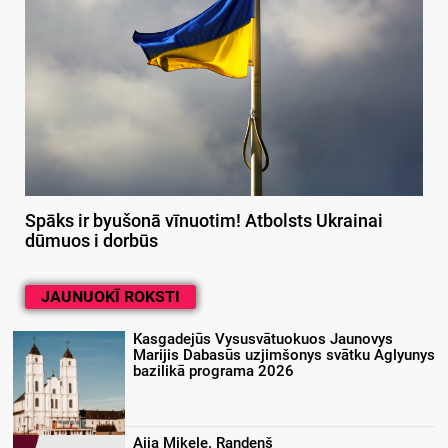
Spāks ir byušonā vīnuotim! Atbolsts Ukrainai
dūmuos i dorbūs
JAUNUOKĪ ROKSTI
Kasgadejūs Vysusvātuokuos Jaunovys
Marijis Dabasūs uzjimšonys svātku Aglyunys
bazilikā programa 2026
Aija Mikele. Randeņš