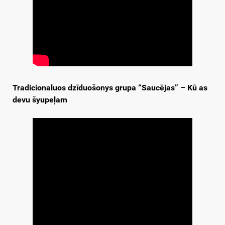
Tradicionaluos dzīduošonys grupa “Saucējas” – Kū as
devu šyupeļam