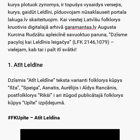
kurys plotuok zynomys, ir topušys vysaidys versejis,
kurys, gaidūt Leldīni, pīduovojam nūsaklauseit portala
lakuga.lv skaiteituojim. Kai viestej Latvīšu folklorys
kruotivis digitalajā arhivā
garamantas.lv
Augusta
Kurcina Rudzātu apleicīnē savuoktuo paruna, “Dzīsme
pacyloj kai Leldīnis leigačys” (LFK 2146,1079) –
vielejam, kab tai i paīt itī svātki!
1. Atīt Leldīne
Dzīsmis “Atīt Leldīne” teksta varianti folklorys kūpys
“Ilža”, ”Speiga”, Asnatis, Aurēlijis i Aīdys Rancānis,
postfolklorys “Rikši” i ari itūgod publicātajā folklorys
kūpys “Upīte” izpiļdejumā.
#FKUpīte – Atīt Leldīna