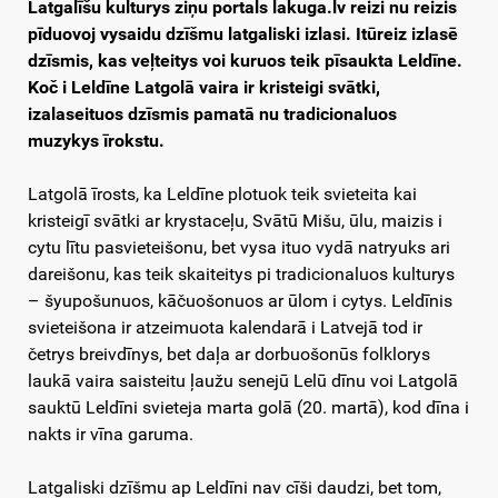
Latgalīšu kulturys ziņu portals lakuga.lv reizi nu reizis
pīduovoj vysaidu dzīšmu latgaliski izlasi. Itūreiz izlasē
dzīsmis, kas veļteitys voi kuruos teik pīsaukta Leldīne.
Koč i Leldīne Latgolā vaira ir kristeigi svātki,
izalaseituos dzīsmis pamatā nu tradicionaluos
muzykys īrokstu.
Latgolā īrosts, ka Leldīne plotuok teik svieteita kai
kristeigī svātki ar krystaceļu, Svātū Mišu, ūlu, maizis i
cytu lītu pasvieteišonu, bet vysa ituo vydā natryuks ari
dareišonu, kas teik skaiteitys pi tradicionaluos kulturys
– šyupošunuos, kāčuošonuos ar ūlom i cytys. Leldīnis
svieteišona ir atzeimuota kalendarā i Latvejā tod ir
četrys breivdīnys, bet daļa ar dorbuošonūs folklorys
laukā vaira saisteitu ļaužu senejū Lelū dīnu voi Latgolā
sauktū Leldīni svieteja marta golā (20. martā), kod dīna i
nakts ir vīna garuma.
Latgaliski dzīšmu ap Leldīni nav cīši daudzi, bet tom,