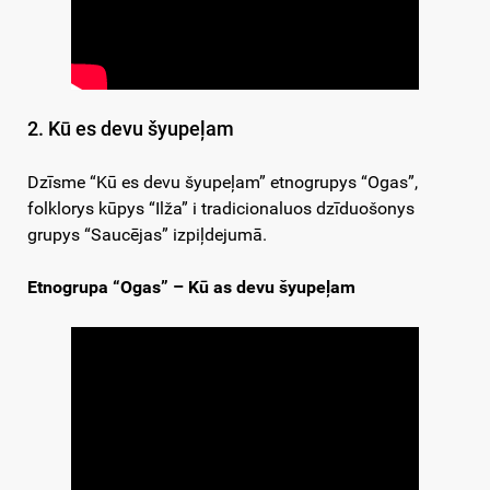
2. Kū es devu šyupeļam
Dzīsme “Kū es devu šyupeļam” etnogrupys “Ogas”,
folklorys kūpys “Ilža” i tradicionaluos dzīduošonys
grupys “Saucējas” izpiļdejumā.
Etnogrupa “Ogas” – Kū as devu šyupeļam