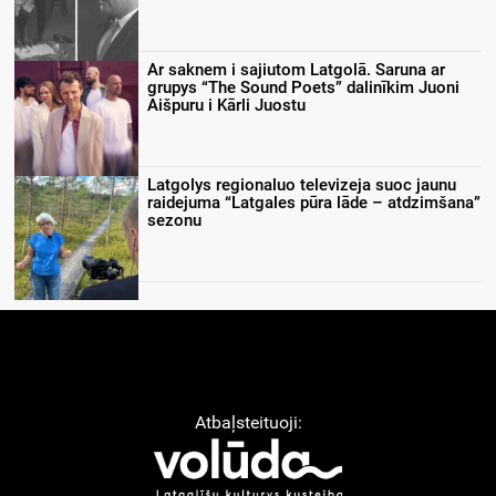
Ar saknem i sajiutom Latgolā. Saruna ar
grupys “The Sound Poets” dalinīkim Juoni
Aišpuru i Kārli Juostu
Latgolys regionaluo televizeja suoc jaunu
raidejuma “Latgales pūra lāde – atdzimšana”
sezonu
Atbaļsteituoji: