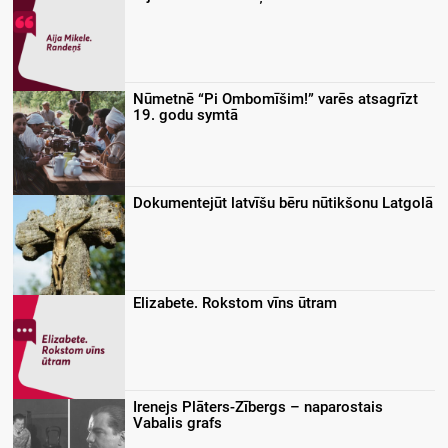
Nūmetnē “Pi Ombomīšim!” varēs atsagrīzt
19. godu symtā
Dokumentejūt latvīšu bēru nūtikšonu Latgolā
Elizabete. Rokstom vīns ūtram
Irenejs Plāters-Zībergs – naparostais
Vabalis grafs