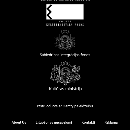
Izstruoduots ar
Gantry
paleidzeibu
About Us
Lītuošonys nūsacejumi
Kontakti
Reklama