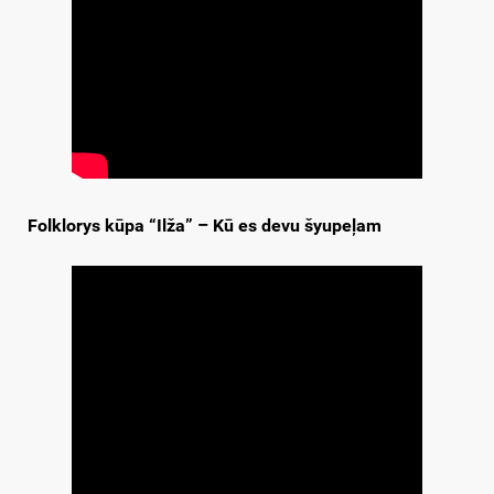
Folklorys kūpa “Ilža” – Kū es devu šyupeļam