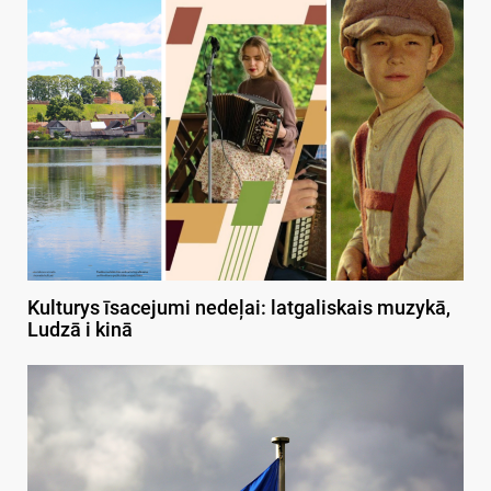
Kulturys īsacejumi nedeļai: latgaliskais muzykā,
Ludzā i kinā