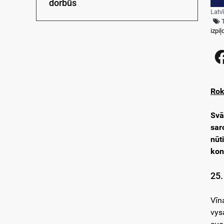
dorbūs
Latv
izpi
Rok
Svā
sar
nūt
kon
25.
Vīn
vys