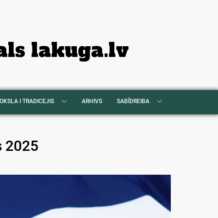
als lakuga.lv
OKSLA I TRADICEJIS
ARHIVS
SABĪDREIBA
s 2025