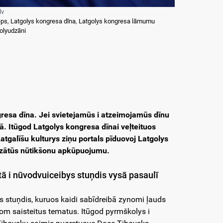
lv
eps
,
Latgolys kongresa dīna
,
Latgolys kongresa lāmumu
olyudzāni
ngresa dīna. Jei svietejamūs i atzeimojamūs dīnu
ā. Itūgod Latgolys kongresa dīnai veļteituos
tgalīšu kulturys ziņu portals pīduovoj Latgolys
radzātūs nūtikšonu apkūpuojumu.
ltā i nūvodvuiceibys stuņdis vysā pasaulī
ys stuņdis, kuruos kaidi sabīdreibā zynomi ļauds
om saisteitus tematus. Itūgod pyrmškolys i