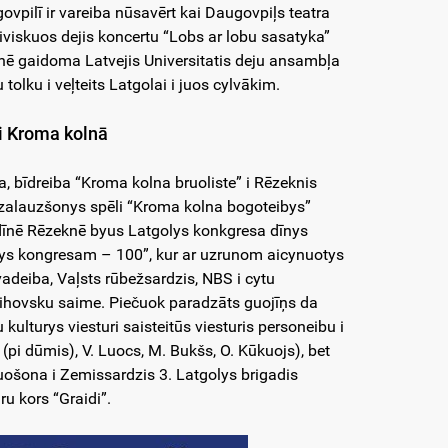
vpilī ir vareiba nūsavērt kai Daugovpiļs teatra
otiviskuos dejis koncertu “Lobs ar lobu sasatyka”
īnē gaidoma Latvejis Universitatis deju ansambļa
olku i veļteits Latgolai i juos cylvākim.
i Kroma kolnā
a, bīdreiba “Kroma kolna bruoliste” i Rēzeknis
zalauzšonys spēli “Kroma kolna bogoteibys”
dīnē Rēzeknē byus Latgolys konkgresa dīnys
lys kongresam – 100”, kur ar uzrunom aicynuotys
adeiba, Vaļsts rūbežsardzis, NBS i cytu
ihovsku saime. Piečuok paradzāts guojīņs da
u kulturys viesturi saisteitūs viesturis personeibu i
s (pi dūmis), V. Luocs, M. Bukšs, O. Kūkuojs), bet
uošona i Zemissardzis 3. Latgolys brigadis
ru kors “Graidi”.