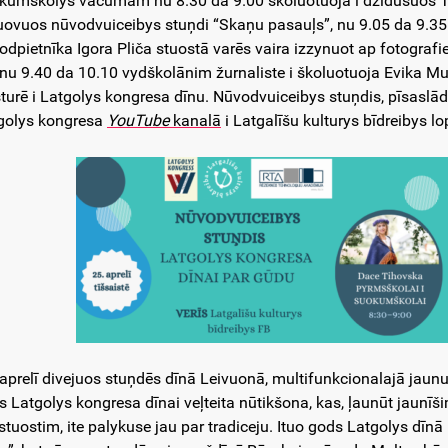
kumškolys vacumam nu 8.30 da 9.00 školuotuoja i dzīdūšuos 
uovuos nūvodvuiceibys stuņdi “Skaņu pasauļs”, nu 9.05 da 9.35 
odpietnīka Igora Pliča stuostā varēs vaira izzynuot ap fotografie
 nu 9.40 da 10.10 vydškolānim žurnaliste i školuotuoja Evika M
sturē i Latgolys kongresa dīnu. Nūvodvuiceibys stuņdis, pīsaslādz
golys kongresa
YouTube
kanalā
i Latgalīšu kulturys bīdreibys lo
 aprelī divejuos stuņdēs dīnā Leivuonā, multifunkcionalajā jaunuo
s Latgolys kongresa dīnai veļteita nūtikšona, kas, ļaunūt jaunīš
 stuostim, ite palykuse jau par tradiceju. Ituo gods Latgolys dīn