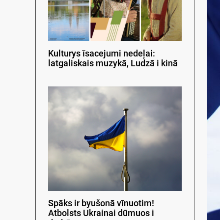
Kulturys īsacejumi nedeļai:
latgaliskais muzykā, Ludzā i kinā
Spāks ir byušonā vīnuotim!
Atbolsts Ukrainai dūmuos i