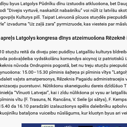
dīņu byus Latgolys Pūdnīku dīnu izstuodis atkluošona, bet Daugo
uodi “Divejis vyrtuvē, naskaitūt nabašnīku” voi nūīt iz latvīšu sk
govpiļs Kulturys pilī. Taipat Leivuonā pīcuos stuņdēs piecpušd
rle” izvaduma “Uz zaļā zara” pyrmizruode, kas viesteis par māslu t
 apreļs Latgolys kongresa dīnys atzeimuošona Rēzeknē 
10 stuņžu reitā da diveju piec pušdīņu Latgalīšu kulturys bīdreib
oda pošvaļdeiba vydsškolānu komandys aicynoj iz patriotiskū i
keknis nūvoda Ondrupinis pogostā, bet nu treju stuņžu piecpuš
ynuošona: 15.00–15.30 pīminis šaļteņa pi pīminis vītys “Latgo
adaleit vaļsts amatpersonys, Rēzeknis Pagaidu administracejis v
anizaceju puorstuovi. Nūtikšonu skaneiguoku dareis dzīdūšuo T
niekļa “Vīnuoti Latvejai”, kai i zīdu nūlikšona pi vysu ar latgalīš
pīminis vītu (F. Trasuns, N. Rancāns, V. Seile (pi sātys), F. Kemp
15.40 da 16.10 paradzāti izalauzšonys spēlis daleibnīku apbolv
 kuojinīku bataljona vuiceibu nūslāgums, kur kluotyn byus ari vei