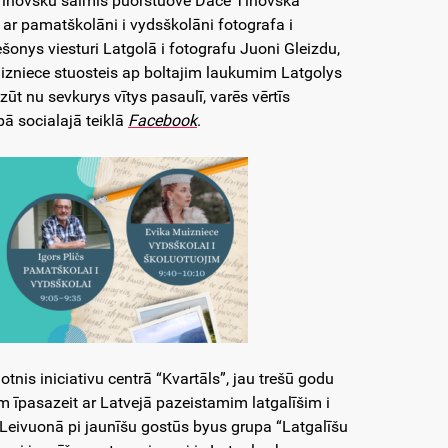
Tihovsku saimis puorstuove Dace Tihovska
ar pamatškolāni i vydsškolāni fotografa i
šonys viesturi Latgolā i fotografu Juoni Gleizdu,
uizniece stuosteis ap boltajim laukumim Latgolys
ūt nu sevkurys vītys pasaulī, varēs vērtīs
pā socialajā teiklā
Facebook
.
tnis iniciativu centrā “Kvartāls”, jau trešū godu
im īpasazeit ar Latvejā pazeistamim latgalīšim i
ā Leivuonā pi jaunīšu gostūs byus grupa “Latgalīšu