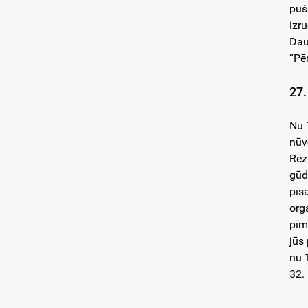
puš
izr
Dau
“Pē
27.
Nu 
nūv
Rēz
gūd
pīs
org
pīmi
jūs 
nu 
32.