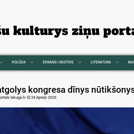
šu kulturys ziņu port
VOLŪDA
EKRANS I SKOTIVE
LITERATURA
MU
atgolys kongresa dīnys nūtikšony
ortals lakuga.lv
24 Apreļs 2025