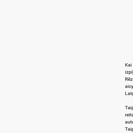
Kai
izp
Rēz
aic
Lat
Tai
rei
aut
Tai