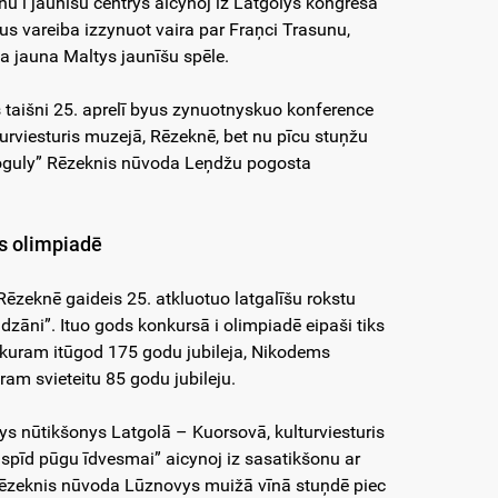
u i jaunīšu centrys aicynoj iz Latgolys kongresa
yus vareiba izzynuot vaira par Fraņci Trasunu,
ta jauna Maltys jaunīšu spēle.
s taišni 25. aprelī byus zynuotnyskuo konference
rviesturis muzejā, Rēzeknē, bet nu pīcu stuņžu
Voguly” Rēzeknis nūvoda Leņdžu pogosta
is olimpiadē
 Rēzeknē gaideis 25. atkluotuo latgalīšu rokstu
udzāni”. Ituo gods konkursā i olimpiadē eipaši tiks
, kuram itūgod 175 godu jubileja, Nikodems
am svieteitu 85 godu jubileju.
skys nūtikšonys Latgolā – Kuorsovā, kulturviesturis
ūspīd pūgu īdvesmai” aicynoj iz sasatikšonu ar
 Rēzeknis nūvoda Lūznovys muižā vīnā stuņdē piec