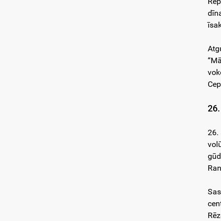
Rep
dīn
īsa
Atg
“Mā
vok
Cep
26.
26.
vol
gūd
Ran
Sas
cen
Rēz