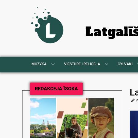
Latgalī
MUZYKA
VIESTURE I RELIGEJA
CYLVĀKI
REDAKCEJA ĪSOKA
L
P