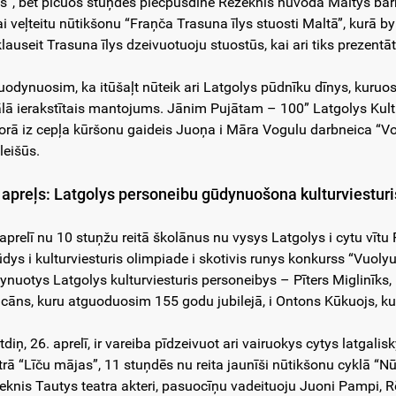
s”, bet pīcuos stuņdēs piecpušdīnē Rēzeknis nūvoda Maltys bārn
ai veļteitu nūtikšonu “Fraņča Trasuna īlys stuosti Maltā”, kurā b
klauseit Trasuna īlys dzeivuotuoju stuostūs, kai ari tiks prezentā
uodynuosim, ka itūšaļt nūteik ari Latgolys pūdnīku dīnys, kuruo
lā ierakstītais mantojums. Jānim Pujātam – 100” Latgolys Kultu
orā iz cepļa kūršonu gaideis Juoņa i Māra Vogulu darbneica “
leišūs.
 apreļs: Latgolys personeibu gūdynuošona kulturviestur
 aprelī nu 10 stuņžu reitā školānus nu vysys Latgolys i cytu vītu
ūdys i kulturviesturis olimpiade i skotivis runys konkurss “Vuoly
ynuotys Latgolys kulturviesturis personeibys – Pīters Miglinīks
cāns, kuru atguoduosim 155 godu jubilejā, i Ontons Kūkuojs, kur
tdiņ, 26. aprelī, ir vareiba pīdzeivuot ari vairuokys cytys latgali
trā “Līču mājas”, 11 stuņdēs nu reita jaunīši nūtikšonu cyklā “N
eknis Tautys teatra akteri, pasuocīņu vadeituoju Juoni Pampi,