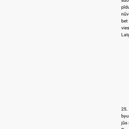
suo
pīd
nūv
bet
vie
Lat
25.
byu
jūs