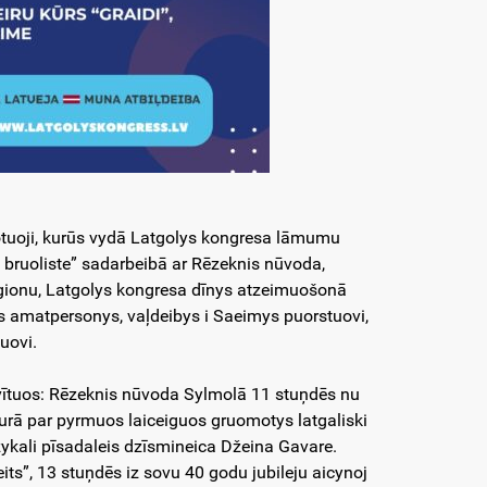
otuoji, kurūs vydā Latgolys kongresa lāmumu
a bruoliste” sadarbeibā ar Rēzeknis nūvoda,
gionu, Latgolys kongresa dīnys atzeimuošonā
os amatpersonys, vaļdeibys i Saeimys puorstuovi,
uovi.
 vītuos: Rēzeknis nūvoda Sylmolā 11 stuņdēs nu
kurā par pyrmuos laiceiguos gruomotys latgaliski
zykali pīsadaleis dzīsmineica Džeina Gavare.
its”, 13 stuņdēs iz sovu 40 godu jubileju aicynoj