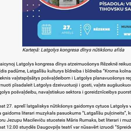
Karteņā: Latgolys kongresa dīnys nūtikšonu afiša
 aicynoj Latgolys kongresa dīnys atzeimuošonys Rēzeknē reiku
iļdis padūme, Latgalīšu kulturys bīdreiba i bīdreiba “Kroma koln
eknis vaļstspiļsātys pošvaļdeibom i Latgolys planavuošonys re
ynuoti pīsadaleit Latgolys dzeivuotuoji i gosti, vaļsts augšuoku
golys pošvaļdeibu, navaļstiskuo sektora i goreidznīceibys puorst
pat 27. aprelī latgaliskys nūtikšonys gaidomys cytuos Latgolys
ta gaidoms literari muzykals pasuokums “Latgalīšu puļcineits”, 
oru Jezupu Macileviču stuosteis Māris Rumaks, bet literari i mu
pat 12.00 stuņdēs Daugovpiļs teatrī var nūsavērt izruodi “Spreide