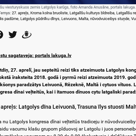
īšu viesturyskuos zemis Latgolys karūgs, foto Amanda Anusāne, portals lakuga.
Temys:
27. apreļs
,
Kroma kolna bruoliste
,
Latgalīšu kulturys bīdreiba
,
Latgalīšu r
ļdis padūme
,
Latgolys pūdnīku dīnys
,
Leivuons
,
Malta
,
nūvodvuiceibys stuņde
,
Vu
Facebook
Twitter
Draugiem
stu sagataveja: portals lakuga.lv
tdiņ, 27. aprelī, jau septeitū reizi tiks atzeimuota Latgolys ko
okstā īraksteita 2018. godā i pyrmū reizi atzeimuota 2019. god
ikšonys paradzātys Leivuonā, Rēzeknē, Maltā i cytuos vītuos. La
gresa dīnai veļteitūs, kai i itamuos dīnuos cytu latgaliski pa
 apreļs: Latgolys dīna Leivuonā, Trasuna īlys stuosti Ma
a nu Latgolys kongresa dīnai veļteitūs tradiceju ir nūvodvuiceib
aidu vacumu klašu grupom pīduovoj ar Latgolu i juos personeib