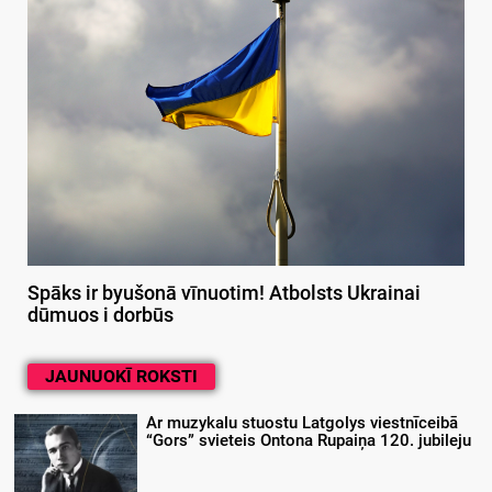
Spāks ir byušonā vīnuotim! Atbolsts Ukrainai
dūmuos i dorbūs
JAUNUOKĪ ROKSTI
Ar muzykalu stuostu Latgolys viestnīceibā
“Gors” svieteis Ontona Rupaiņa 120. jubileju