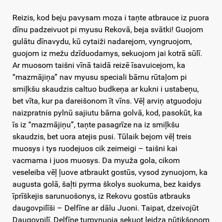
Reizis, kod beju pavysam moza i taņte atbrauce iz puora
dīnu padzeivuot pi myusu Rekovā, beja svātki! Guojom
gulātu dīnavydu, kū cytaiži nadarejom, vyngruojom,
guojom iz mežu dzīduodamys, sekuojom jai kotrā sūlī.
Ar muosom taišni vīnā taidā reizē īsavuicejom, ka
“mazmājiņa” nav myusu speciali bārnu rūtaļom pi
smiļkšu skaudzis caltuo budkeņa ar kukni i ustabeņu,
bet vīta, kur pa dareišonom īt vīns. Vēļ arviņ atguodoju
naizpratnis pylnū sajiutu bārna golvā, kod, pasokūt, ka
īs iz “mazmājiņu”, taņte pasagrīze na iz smiļkšu
skaudzis, bet uora atejis pusi. Tūlaik bejom vēļ treis
muosys i tys ruodejuos cik zeimeigi – taišni kai
vacmama i juos muosys. Da myuža gola, cikom
veseleiba vēļ ļuove atbraukt gostūs, vysod zynuojom, ka
augusta golā, šaļti pyrma školys suokuma, bez kaidys
īprīškejis sarunuošonys, iz Rekovu gostūs atbrauks
daugovpilīši – Delfīne ar dālu Juoni. Taipat, dzeivojūt
Daugovpilī, Delfīne turpynuoja sekuot leidza nūtikšonom