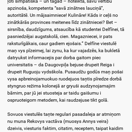
ļoti simpatiska – un tagad – noteikta, savu vērtību
apzinoša, kompetenta “savā zinātnes lauciņā”,
autoritātē. Un mājsaimniece! Kulināre! Kāds ir ceļš no
zinātkārās provinces meitenes līdz zinātniecei? Bet –
sirsnība, daudzīgums, atsaucība kā studentei Delfīnei, tā
pasniedzējai augstskolā, cien. Magazniecei, ir pats
raksturīgākais, caur gadiem ejošais.” Delfīne viestulē
maņ vys pīzeimej, lai zynu, ka kur vajadzēs, ka bukletā
datryukst informacejis par dorba gaitom piec
universitatis – da Daugovpiļa bejuse drupeit Reiga i
drupeit Ruguoju vydsškola. Pusaudžu godūs maņ pošai
vysa apbreinojamuokuo ruodejuos taņtis pīredze dorbā
styngruo režima kolonejā ar gryuši audzynojamajim
bārnim, par jū jei stuosteja ar taidu gaišumu i
ospruoteigom metodem, kai raudzejuse tikt golā.
Sovuos viestulēs taņte regulari pasadaleja ar atmiņom
nu muna Rekovys vactāva (muosys Annys veira)
dzeivis, viesturis faktim, citatim, receptem, taipat kaidim