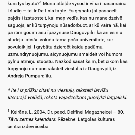
kurs tys byutu?” Muna atbiļde vysod ir vīna i nasamaina
i šudiņ – tei ir Delfīnis taņte. Es grybātu jai pasaceit
paļdis i izstuosteit, kai maņ vedīs, kas nu mane dzeivē
saguojs, ar kū turpynoju nūsadorbuot, ar kū vaira nā, kai
pa itim godim asu īpazynuse Daugovpili i ka ari es niu
studeju latvīšu volūdu tamā pošā universitatē, kur
sovulaik jei. I grybātu dzierdēt kaidu padūmu,
uzmundrynuojumu, aicynuojumu smaideit voi humora
pylnu atmiņu stuostu. Nazkod sasatiksim, bet cikom kas
turpynoju dūmuos raksteit viestulis iz Daugovpili, iz
Andreja Pumpura īlu.
* Ite i iz prīšku citati nu viestuļu, raksteiti latvīšu
literarajā volūdā, roksta vajadzeibom puorlykti latgaliski.
1
Keirāns, L. 2004. Dr. paed. Delfīnei Magazneicei – 80.
Tāvu zemes kalendars
. Rēzekne: Latgolas kulturas
centra izdevnīceiba