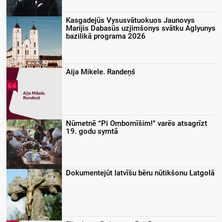
Kasgadejūs Vysusvātuokuos Jaunovys
Marijis Dabasūs uzjimšonys svātku Aglyunys
bazilikā programa 2026
Aija Mikele. Randeņš
Nūmetnē “Pi Ombomīšim!” varēs atsagrīzt
19. godu symtā
Dokumentejūt latvīšu bēru nūtikšonu Latgolā