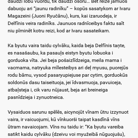
daudzi lobu vuordu, tik daudzi osoru… Bet reizē jamuos
dabuoju ari “jaunu radinīku” – kopūs sasatykom ar Ivaru
Magazeini (Juoni Ryučānu), kurs, kai izaruodeja, ir
Delfīnis veira radinīks. Jaunuos radnīceibys faktu saīt
niu pīminēt kotru reizi, kod ar Ivaru sasateikam.
Ka byutu vaira taidu cylvāku, kaida beja Delfīnis taņte,
es nasašaubu, ka pasauļs eistyn byutu lobuoka i
gorduoka vīta. Jei beja pošaizlīdzeiga, meila mama i
vacmama, natryuka mīlesteibys ari deļ myusu, puorejūs
rodu bārnu, vysod pasaryupiejuse par cytim, gorduokūs
soldonūs dasu taiseituoja, jei īdvasmuoja, pavuiceja,
atbaļsteja i, cik varu nūjaust, beja ari breineiga
pasnīdzieja i zynuotneica.
Vysaiduos sarunu spēlēs, aicynojūt vīnam ūtru izzynuot
vaira, ir vaicuojumi, kū vīnkuorši taipat kasdīnā vīns
ūtram navaicojam. Vīns nu taidu ir: “Ka byutu vareiba
satikt kaidu cylvāku (dzeivu voi myužeibā nūguojušu),