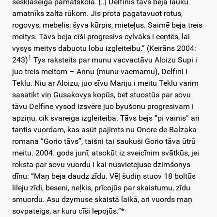
sešklaseiga pamatškola. [..] Delfīnis tāvs beja lauku
amatnīks zalta rūkom. Jis prota pagatavuot rotus,
rogovys, mebelis; šyva kūrpis, mieteļus. Saimē beja treis
meitys. Tāvs beja cīši progresivs cylvāks i ceņtēs, lai
vysys meitys dabuotu lobu izgleiteibu.” (Keirāns 2004:
1
243)
Tys raksteits par munu vacvactāvu Aloizu Supi i
juo treis meitom – Annu (munu vacmamu), Delfīni i
Teklu. Niu ar Aloizu, juo sīvu Mariju i meitu Teklu varim
sasatikt viņ Gusakovys kopūs, bet stuostūs par sovu
tāvu Delfīne vysod izsvēre juo byušonu progresivam i
apziņu, cik svareiga izgleiteiba. Tāvs bejs “pi vainis” ari
taņtis vuordam, kas asūt pajimts nu Onore de Balzaka
romana “Gorio tāvs”, taišni tai saukuši Gorio tāva ūtrū
meitu. 2004. gods junī, atsokūt iz sveicīnim svātkūs, jei
roksta par sovu vuordu i kai nūsvietejuse dzimšonys
dīnu: “Maņ beja daudz zīdu. Vēļ šudiņ stuov 18 boltūs
lileju zīdi, beseni, neļkis, prīcojūs par skaistumu, zīdu
smuordu. Asu dzymuse skaistā laikā, ari vuords maņ
sovpateigs, ar kuru cīši lepojūs.”*