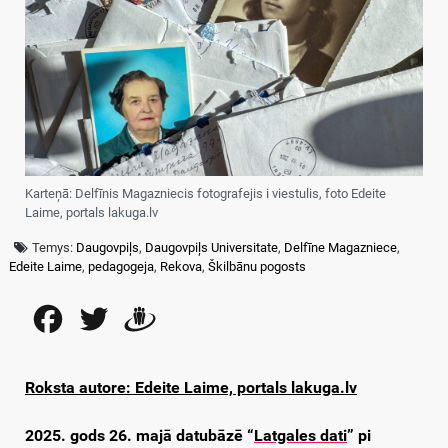
Karteņā: Delfīnis Magazniecis fotografejis i viestulis, foto Edeite
Laime, portals lakuga.lv
Temys:
Daugovpiļs
,
Daugovpiļs Universitate
,
Delfīne Magazniece
,
Edeite Laime
,
pedagogeja
,
Rekova
,
Škilbānu pogosts
Facebook
Twitter
Draugiem
Roksta autore: Edeite Laime, portals lakuga.lv
2025. gods 26. majā datubāzē “
Latgales dati
” pi