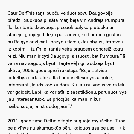
Caur Delfīnis taņti suoču veiduot sovu Daugovpiļs
pīredzi. Suokuos piļsāta maņ beja viņ Andreja Pumpura
īla, kur taņte dzeivuoja, piečuok palyka plotuoka ar
staceju, guojieju tiļteņu par slīdem, kod brauču gostūs
nu Reigys ar viļcīni. Īpazynu tiergu, Jaunbyuvi, tramvaju
iz kopim – iz tīni pi taņtis veira braucem gondreiž kotru
reizi. Niu maņ ir cyti Daugovpiļs stuosti, bet Pumpura īlā
vaira nav saguojs byut. Taņte vēļ ilgi raudzeja byut
aktiva, 2005. gods aprelī raksteja: “Beju Latvīšu
bīdreibys goda atskaitis i puorvieliešonys sapuļcē,
interesanti, ļauds koč kū dora. Kū jau nu vacūs vaira lelu
var gaideit. Labi, ka var atīt iz sasatikšonu, parunuot, vys
jau interesantuok. Es prīcojūs, ka mani nikur
naībolsuoja, lai struodoj jaunī.”
2011. gods zīmā Delfīnis taņte nūguoja myužeibā. Tuos
beja vīnys nu skumuokūs bēru, kaiduos asu bejuse – tik