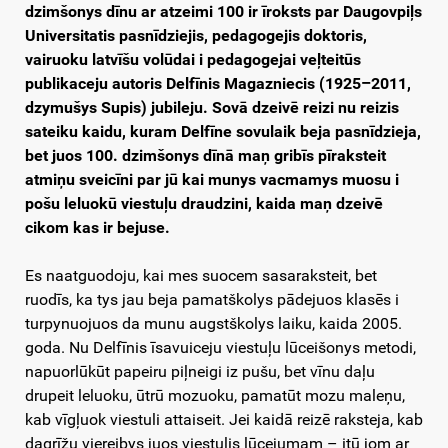
dzimšonys dīnu ar atzeimi 100 ir īroksts par Daugovpiļs
Universitatis pasnīdziejis, pedagogejis doktoris,
vairuoku latvīšu volūdai i pedagogejai veļteitūs
publikaceju autoris Delfīnis Magazniecis (1925–2011,
dzymušys Supis) jubileju. Sovā dzeivē reizi nu reizis
sateiku kaidu, kuram Delfīne sovulaik beja pasnīdzieja,
bet juos 100. dzimšonys dīnā maņ gribīs pīraksteit
atmiņu sveicīni par jū kai munys vacmamys muosu i
pošu leluokū viestuļu draudzini, kaida maņ dzeivē
cikom kas ir bejuse.
Es naatguodoju, kai mes suocem sasaraksteit, bet
ruodīs, ka tys jau beja pamatškolys pādejuos klasēs i
turpynuojuos da munu augstškolys laiku, kaida 2005.
goda. Nu Delfīnis īsavuiceju viestuļu lūceišonys metodi,
napuorlūkūt papeiru piļneigi iz pušu, bet vīnu daļu
drupeit leluoku, ūtrū mozuoku, pamatūt mozu maleņu,
kab vīgļuok viestuli attaiseit. Jei kaidā reizē raksteja, kab
dagrīžu viereibys juos viestulis lūcejumam – itū jom ar