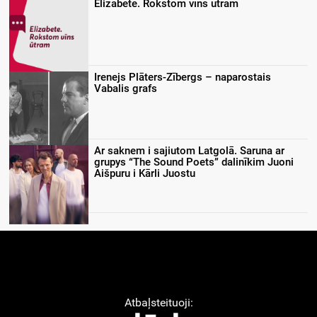
Elizabete. Rokstom vīns ūtram
Irenejs Plāters-Zībergs – naparostais
Vabalis grafs
Ar saknem i sajiutom Latgolā. Saruna ar
grupys “The Sound Poets” dalinīkim Juoni
Aišpuru i Kārli Juostu
Atbaļsteituoji: