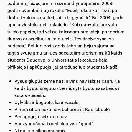
padūmim, īsacejumim i uzmundrynuojumim. 2003.
gods novembrī maņ roksta: “Edeit, roksti kai Tev īt pa
dorbu i vuicīs smaideit, lai i cik gryuši ir.” Bet 2004. gods
apreļa viestulē meili raksteits: “Kab nabyutu juosyuta
tukšs papeirs, tod vēļ nu kalendara pīraksteju par dorbim
duorzā ar cereibu, ka kaidu reizi Tev dzeivē vyss tys
nuderēs.” Bet tuo poša gods februarī beju sajāmuse
taņtis syutejumu ar juos saceitajim aforismim, kū kaids
students Daugovpiļs Universitatis lekcejuos beja
pīfiksiejs i apkūpuojs, jei atroduse tuo studenta kladē:
Vysus glupūs zeme nas, nivīns nav izkrits cauri. Ka
kaids byutu īsaguozs zemē, cyts byutu sasabeids i
suocs vuiceitīs.
Cylvāks ir boguots, ka ir vasals.
Vīnam ūtram īškā nav, bet uorā īt. Kas lobuok?
Pedagogejā seikumu nav.
Audzynuošonā i medicinā vysi “gudri”.
Ni nu kuo nikas nasarūn.