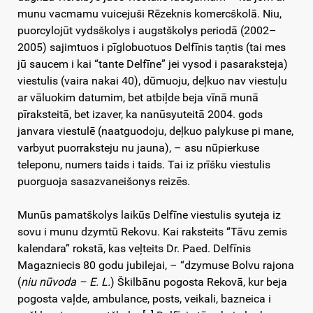
munu vacmamu vuicejuši Rēzeknis komercškolā. Niu,
puorcylojūt vydsškolys i augstškolys periodā (2002–
2005) sajimtuos i pīglobuotuos Delfīnis taņtis (tai mes
jū saucem i kai “tante Delfīne” jei vysod i pasaraksteja)
viestulis (vaira nakai 40), dūmuoju, deļkuo nav viestuļu
ar vāluokim datumim, bet atbiļde beja vīnā munā
pīraksteitā, bet izaver, ka nanūsyuteitā 2004. gods
janvara viestulē (naatguodoju, deļkuo palykuse pi mane,
varbyut puorraksteju nu jauna), – asu nūpierkuse
teleponu, numers taids i taids. Tai iz prīšku viestulis
puorguoja sasazvaneišonys reizēs.
Munūs pamatškolys laikūs Delfīne viestulis syuteja iz
sovu i munu dzymtū Rekovu. Kai raksteits “Tāvu zemis
kalendara” rokstā, kas veļteits Dr. Paed. Delfīnis
Magazniecis 80 godu jubilejai, – “dzymuse Bolvu rajona
(
niu nūvoda – E. L.
) Škilbānu pogosta Rekovā, kur beja
pogosta vaļde, ambulance, posts, veikali, bazneica i