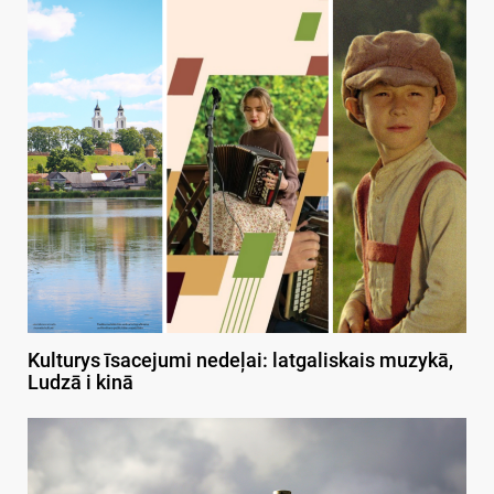
Kulturys īsacejumi nedeļai: latgaliskais muzykā,
Ludzā i kinā