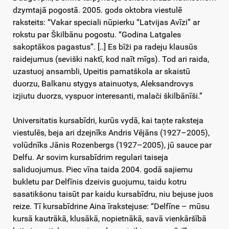
dzymtajā pogostā. 2005. gods oktobra viestulē
raksteits: “Vakar speciali nūpierku “Latvijas Avīzi” ar
rokstu par Škilbānu pogostu. “Godina Latgales
sakoptākos pagastus”. [..] Es bīži pa radeju klausūs
raidejumus (seviški naktī, kod naīt mīgs). Tod ari raida,
uzastuoj ansambli, Upeitis pamatškola ar skaistū
duorzu, Balkanu stygys atainuotys, Aleksandrovys
izjiutu duorzs, vyspuor interesanti, malači škilbānīši.”
Universitatis kursabīdri, kurūs vydā, kai taņte raksteja
viestulēs, beja ari dzejnīks Andris Vējāns (1927–2005),
volūdnīks Jānis Rozenbergs (1927–2005), jū sauce par
Delfu. Ar sovim kursabīdrim regulari taiseja
saliduojumus. Piec vīna taida 2004. godā sajiemu
bukletu par Delfīnis dzeivis guojumu, taidu kotru
sasatikšonu taisūt par kaidu kursabīdru, niu bejuse juos
reize. Tī kursabīdrine Aina īrakstejuse: “Delfīne – mūsu
kursā kautrākā, klusākā, nopietnākā, savā vienkāršībā