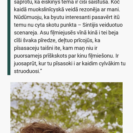
saprotu, ka eiskinys tema ir cīši saistūša. Koč
kaidā muokslinīcyskā veidā rezonēja ar mani.
Nūdūmuoju, ka byutu interesanti pasavērt itū
temu nu cyta skotu punkta – Sintijis veiduotuo
scenareja. Asu fiļmiejusēs vīnā kinā i tei beja
cīši švaka pīredze, deļtuo prīcojūs, ka
pīsasaceju taišni ite, kam maņ niu ir
puorsamejs prīškskots par kinu fiļmiešonu. Ir
juosaprūt, kur tu pīsasoki i ar kaidim cylvākim tu
struoduosi.”