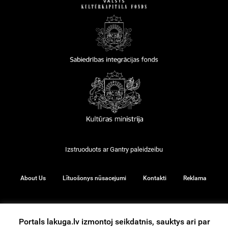
Izstruoduots ar
Gantry
paleidzeibu
About Us
Lītuošonys nūsacejumi
Kontakti
Reklama
Portals lakuga.lv izmontoj seikdatnis, sauktys ari par
© 2026