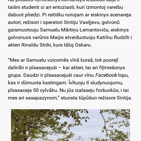
taišni studenti ci ari entuziasti, kuri izmontoj vareibu
dabuot pīredzi. Pi reitišku runojam ar eiskinys scenareja
autori, režisori i operatori Sintiju Vasiļjevu, golvonū
gaismuotouju Samuelu Mārtiņu Lemantoviču, eiskinys
golvonuos varūnis Maijis atveiduotuoju Katrīnu Rudzīti i
akteri Rinaldu Striki, kurs tāloj Oskaru.
“Mes ar Samuelu vuicomēs vīnā kursā, tok puorejī
dalinīki ir pīsasacejuši – kai akteri, tai ari fiļmiešonys
grupa. Daudzi ir pīsasacejuši caur vīnu
Facebook
lopu,
kas ir dūmuota kastingam. Īvītuoju tī sludynuojumu,
pīsasaceja 50 cylvāku. Nu jūs izalaseju foršuokūs, i tai
mes ari sasapazynom,” stuosta tūpūšuo režisore Sintija.