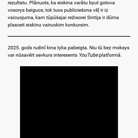
rezultatu. Plānuots, ka eiskina varātu byut gotova
vosorys beiguos, tok tuos publiciešona vēļ ir iz
vaicuojuma, kam tūpūšajai režisorei Sintija ir dūma
pīsaceit eiskinu vairuokim konkursim.
2025. gods rudinī kina tyka pabeigta. Niu tū bez moksys
var nūsavērt sevkurs interesents
YouTube
platformā.