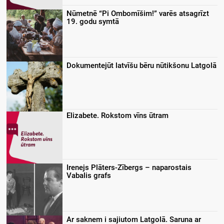
Nūmetnē “Pi Ombomīšim!” varēs atsagrīzt
19. godu symtā
Dokumentejūt latvīšu bēru nūtikšonu Latgolā
Elizabete. Rokstom vīns ūtram
Irenejs Plāters-Zībergs – naparostais
Vabalis grafs
Ar saknem i sajiutom Latgolā. Saruna ar