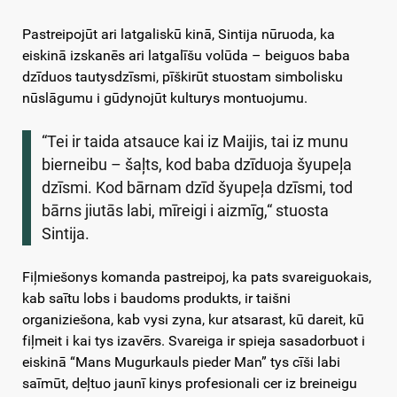
Pastreipojūt ari latgaliskū kinā, Sintija nūruoda, ka
eiskinā izskanēs ari latgalīšu volūda – beiguos baba
dzīduos tautysdzīsmi, pīškirūt stuostam simbolisku
nūslāgumu i gūdynojūt kulturys montuojumu.
“Tei ir taida atsauce kai iz Maijis, tai iz munu
bierneibu – šaļts, kod baba dzīduoja šyupeļa
dzīsmi. Kod bārnam dzīd šyupeļa dzīsmi, tod
bārns jiutās labi, mīreigi i aizmīg,“ stuosta
Sintija.
Fiļmiešonys komanda pastreipoj, ka pats svareiguokais,
kab saītu lobs i baudoms produkts, ir taišni
organiziešona, kab vysi zyna, kur atsarast, kū dareit, kū
fiļmeit i kai tys izavērs. Svareiga ir spieja sasadorbuot i
eiskinā “Mans Mugurkauls pieder Man” tys cīši labi
saīmūt, deļtuo jaunī kinys profesionali cer iz breineigu