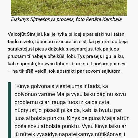
Eiskinys fiļmiešonys process, foto Renāte Kambala
Vaicojūt Sintijai, kai jei tyka pi idejis par eiskinu i taišni
taidu sižetu, tūpūšuo režisore pīzeist, ka pyrma tuo beja
sarakstejusi pīcus dažaidus scenarejus, tok pa juos
pruotam tī nabeja pīteikūši lobi. Tys prasejs ilgu laiku,
kab saprostu, ka vysu lobuok ir raksteit pošam par sevi
– na tik tīšā veidā, tok abstrakti par sovom sajiutom.
“Kinys golvonais viestejums ir taids, ka
golvonuo varūne Maija vysu laiku bāg nu sovu
problemu ci ari rauga tuos iz kaida cyta
nūgryust, ci pīsasīt pi kaida, kab jis byutu par
juos atbolsta punktu. Kinys beiguos Maija atrūn
poša sovu atbolsta punktu. Vysu kinys laiku ar
jū nūteik vysaidys napateikamys nūtikšonys, i