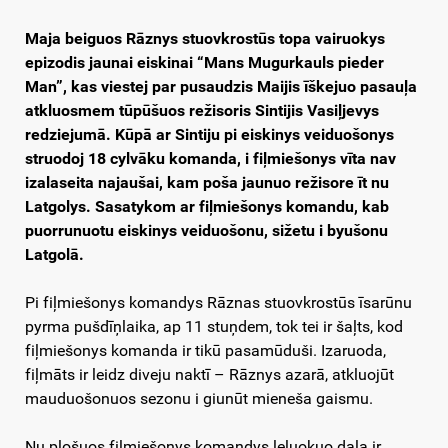
Maja beiguos Rāznys stuovkrostūs topa vairuokys
epizodis jaunai eiskinai “Mans Mugurkauls pieder
Man”, kas viestej par pusaudzis Maijis īškejuo pasauļa
atkluosmem tūpūšuos režisoris Sintijis Vasiļjevys
redziejumā. Kūpā ar Sintiju pi eiskinys veiduošonys
struodoj 18 cylvāku komanda, i fiļmiešonys vīta nav
izalaseita najaušai, kam poša jaunuo režisore īt nu
Latgolys. Sasatykom ar fiļmiešonys komandu, kab
puorrunuotu eiskinys veiduošonu, sižetu i byušonu
Latgolā.
Pi fiļmiešonys komandys Rāznas stuovkrostūs īsarūnu
pyrma pušdīņlaika, ap 11 stuņdem, tok tei ir šaļts, kod
fiļmiešonys komanda ir tikū pasamūduši. Izaruoda,
fiļmāts ir leidz diveju naktī – Rāznys azarā, atkluojūt
mauduošonuos sezonu i giunūt mieneša gaismu.
Nu plošuos fiļmiešonys komandys leluokuo daļa ir