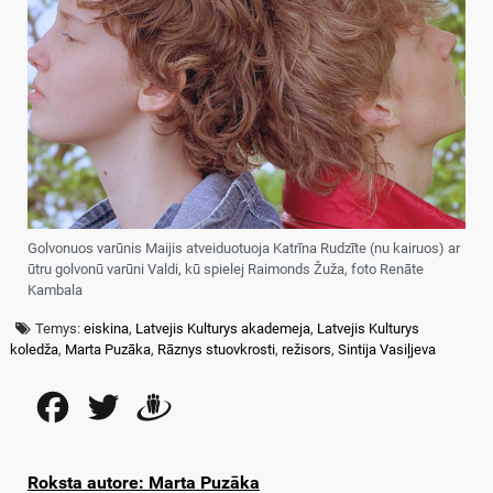
Golvonuos varūnis Maijis atveiduotuoja Katrīna Rudzīte (nu kairuos) ar
ūtru golvonū varūni Valdi, kū spielej Raimonds Žuža, foto Renāte
Kambala
Temys:
eiskina
,
Latvejis Kulturys akademeja
,
Latvejis Kulturys
koledža
,
Marta Puzāka
,
Rāznys stuovkrosti
,
režisors
,
Sintija Vasiļjeva
Facebook
Twitter
Draugiem
Roksta autore: Marta Puzāka