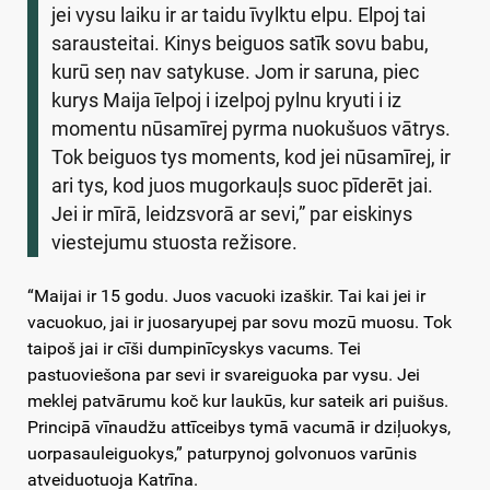
jei vysu laiku ir ar taidu īvylktu elpu. Elpoj tai
sarausteitai. Kinys beiguos satīk sovu babu,
kurū seņ nav satykuse. Jom ir saruna, piec
kurys Maija īelpoj i izelpoj pylnu kryuti i iz
momentu nūsamīrej pyrma nuokušuos vātrys.
Tok beiguos tys moments, kod jei nūsamīrej, ir
ari tys, kod juos mugorkauļs suoc pīderēt jai.
Jei ir mīrā, leidzsvorā ar sevi,” par eiskinys
viestejumu stuosta režisore.
“Maijai ir 15 godu. Juos vacuoki izaškir. Tai kai jei ir
vacuokuo, jai ir juosaryupej par sovu mozū muosu. Tok
taipoš jai ir cīši dumpinīcyskys vacums. Tei
pastuoviešona par sevi ir svareiguoka par vysu. Jei
meklej patvārumu koč kur laukūs, kur sateik ari puišus.
Principā vīnaudžu attīceibys tymā vacumā ir dziļuokys,
uorpasauleiguokys,” paturpynoj golvonuos varūnis
atveiduotuoja Katrīna.