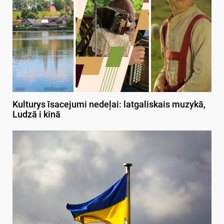
Kulturys īsacejumi nedeļai: latgaliskais muzykā,
Ludzā i kinā