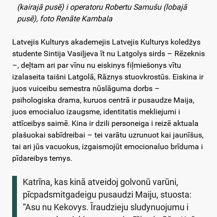
(kairajā pusē) i operatoru Robertu Samušu (lobajā
pusē), foto Renāte Kambala
Latvejis Kulturys akademejis Latvejis Kulturys koledžys
studente Sintija Vasiļjeva īt nu Latgolys sirds – Rēzeknis
–, deļtam ari par vīnu nu eiskinys fiļmiešonys vītu
izalaseita taišni Latgolā, Rāznys stuovkrostūs. Eiskina ir
juos vuiceibu semestra nūslāguma dorbs –
psihologiska drama, kuruos centrā ir pusaudze Maija,
juos emocialuo izaugsme, identitatis mekliejumi i
attīceibys saimē. Kina ir dzili personeiga i reizē aktuala
plašuokai sabīdreibai – tei varātu uzrunuot kai jaunīšus,
tai ari jūs vacuokus, izgaismojūt emocionaluo brīduma i
pīdareibys temys.
Katrīna, kas kinā atveidoj golvonū varūni,
pīcpadsmitgadeigu pusaudzi Maiju, stuosta:
“Asu nu Kekovys. Īraudzieju sludynuojumu i