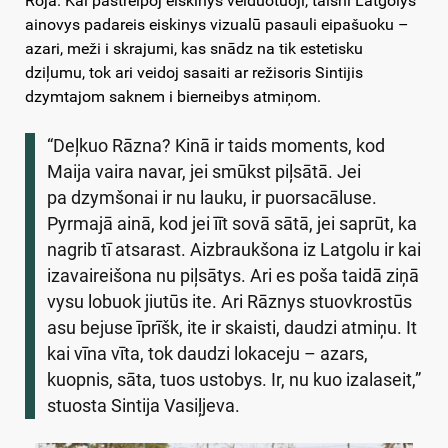
Roja. Kai pastreipoj eiskinys veiduotuoji, taišni Latgolys
ainovys padareis eiskinys vizualū pasauli eipašuoku –
azari, meži i skrajumi, kas snādz na tik estetisku
dziļumu, tok ari veidoj sasaiti ar režisoris Sintijis
dzymtajom saknem i bierneibys atmiņom.
“Deļkuo Rāzna? Kinā ir taids moments, kod
Maija vaira navar, jei smūkst piļsātā. Jei
pa dzymšonai ir nu lauku, ir puorsacāluse.
Pyrmajā ainā, kod jei īīt sovā sātā, jei saprūt, ka
nagrib tī atsarast. Aizbraukšona iz Latgolu ir kai
izavaireišona nu piļsātys. Ari es poša taidā ziņā
vysu lobuok jiutūs ite. Ari Rāznys stuovkrostūs
asu bejuse īprīšk, ite ir skaisti, daudzi atmiņu. It
kai vīna vīta, tok daudzi lokaceju – azars,
kuopnis, sāta, tuos ustobys. Ir, nu kuo izalaseit,”
stuosta Sintija Vasiļjeva.