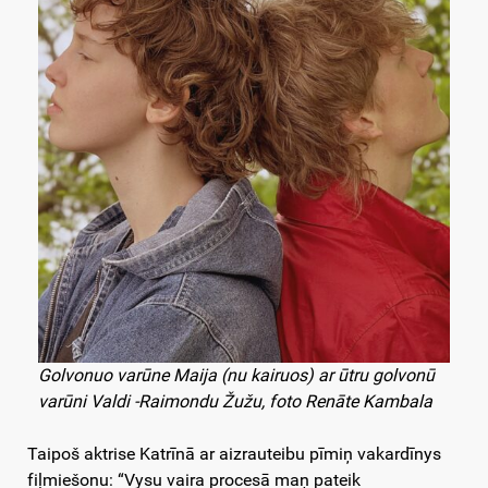
Golvonuo varūne Maija (nu kairuos) ar ūtru golvonū
varūni Valdi -Raimondu Žužu, foto Renāte Kambala
Taipoš aktrise Katrīnā ar aizrauteibu pīmiņ vakardīnys
fiļmiešonu: “Vysu vaira procesā maņ pateik