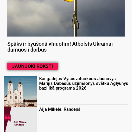
Spāks ir byušonā vīnuotim! Atbolsts Ukrainai
dūmuos i dorbūs
JAUNUOKĪ ROKSTI
Kasgadejūs Vysusvātuokuos Jaunovys
Marijis Dabasūs uzjimšonys svātku Aglyunys
bazilikā programa 2026
Aija Mikele. Randeņš