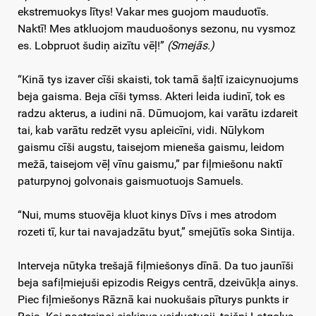
ekstremuokys lītys! Vakar mes guojom mauduotīs.
Naktī! Mes atkluojom mauduošonys sezonu, nu vysmoz
es. Lobpruot šudiņ aizītu vēļ!”
(Smejās.)
“Kinā tys izaver cīši skaisti, tok tamā šaļtī izaicynuojums
beja gaisma. Beja cīši tymss. Akteri leida iudinī, tok es
radzu akterus, a iudini nā. Dūmuojom, kai varātu izdareit
tai, kab varātu redzēt vysu apleicīni, vidi. Nūlykom
gaismu cīši augstu, taisejom mieneša gaismu, leidom
mežā, taisejom vēļ vīnu gaismu,” par fiļmiešonu naktī
paturpynoj golvonais gaismuotuojs Samuels.
“Nui, mums stuovēja kluot kinys Dīvs i mes atrodom
rozeti tī, kur tai navajadzātu byut,” smejūtīs soka Sintija.
Interveja nūtyka trešajā fiļmiešonys dīnā. Da tuo jaunīši
beja safiļmiejuši epizodis Reigys centrā, dzeivūkļa ainys.
Piec fiļmiešonys Rāznā kai nuokušais pīturys punkts ir