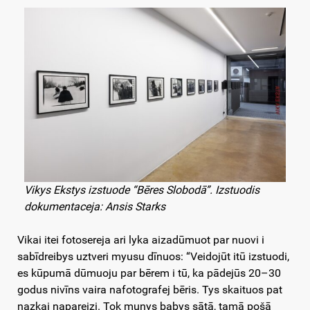
Vikys Ekstys izstuode “Bēres Slobodā”. Izstuodis
dokumentaceja: Ansis Starks
Vikai itei fotosereja ari lyka aizadūmuot par nuovi i
sabīdreibys uztveri myusu dīnuos: “Veidojūt itū izstuodi,
es kūpumā dūmuoju par bērem i tū, ka pādejūs 20–30
godus nivīns vaira nafotografej bēris. Tys skaituos pat
nazkai napareizi. Tok munys babys sātā, tamā pošā