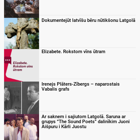
Dokumentejūt latvīšu bēru nūtikšonu Latgolā
Elizabete. Rokstom vīns ūtram
Irenejs Plāters-Zībergs – naparostais
Vabalis grafs
Ar saknem i sajiutom Latgolā. Saruna ar
grupys “The Sound Poets” dalinīkim Juoni
Aišpuru i Kārli Juostu