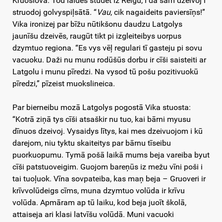
Kruoslovā. Tod laidēs studēt iz Reigu, i da šam dzeivoj i
struodoj golvyspiļsātā. “
Vau
, cik nagaideits paviersīņs!”
Vika ironizej par bīžu nūtikšonu daudzu Latgolys
jaunīšu dzeivēs, raugūt tikt pi izgleiteibys uorpus
dzymtuo regiona. “Es vys vēļ regulari tī gasteju pi sovu
vacuoku. Daži nu munu rodūšūs dorbu ir cīši saisteiti ar
Latgolu i munu pīredzi. Na vysod tū pošu pozitivuokū
pīredzi,” pīzeist muokslineica.
Par bierneibu mozā Latgolys pogostā Vika stuosta:
“Kotrā ziņā tys cīši atsaškir nu tuo, kai bārni myusu
dīnuos dzeivoj. Vysaidys lītys, kai mes dzeivuojom i kū
darejom, niu tyktu skaiteitys par bārnu tīseibu
puorkuopumu. Tymā pošā laikā mums beja vareiba byut
cīši patstuoveigim. Guojom bareņūs iz mežu vīni poši i
tai tuoļuok. Vīna sovpateiba, kas maņ beja – Gruoveri ir
krīvvolūdeigs cīms, muna dzymtuo volūda ir krīvu
volūda. Apmāram ap tū laiku, kod beja juoīt školā,
attaiseja ari klasi latvīšu volūdā. Muni vacuoki