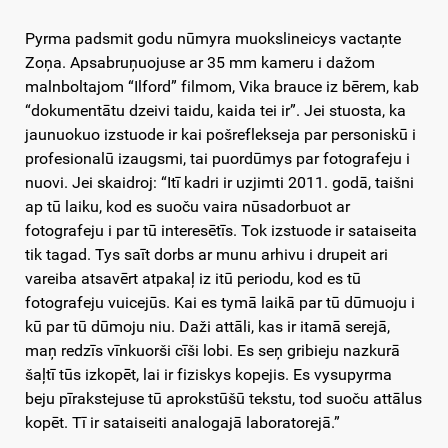
Pyrma padsmit godu nūmyra muokslineicys vactaņte
Zoņa. Apsabruņuojuse ar 35 mm kameru i dažom
malnboltajom “Ilford” filmom, Vika brauce iz bērem, kab
“dokumentātu dzeivi taidu, kaida tei ir”. Jei stuosta, ka
jaunuokuo izstuode ir kai pošreflekseja par personiskū i
profesionalū izaugsmi, tai puordūmys par fotografeju i
nuovi. Jei skaidroj: “Itī kadri ir uzjimti 2011. godā, taišni
ap tū laiku, kod es suoču vaira nūsadorbuot ar
fotografeju i par tū interesētīs. Tok izstuode ir sataiseita
tik tagad. Tys saīt dorbs ar munu arhivu i drupeit ari
vareiba atsavērt atpakaļ iz itū periodu, kod es tū
fotografeju vuicejūs. Kai es tymā laikā par tū dūmuoju i
kū par tū dūmoju niu. Daži attāli, kas ir itamā serejā,
maņ redzīs vīnkuorši cīši lobi. Es seņ gribieju nazkurā
šaļtī tūs izkopēt, lai ir fiziskys kopejis. Es vysupyrma
beju pīrakstejuse tū aprokstūšū tekstu, tod suoču attālus
kopēt. Tī ir sataiseiti analogajā laboratorejā.”