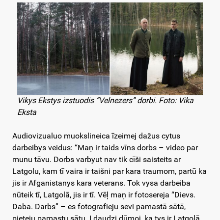
Vikys Ekstys izstuodis “Velnezers” dorbi. Foto: Vika
Eksta
Audiovizualuo muokslineica īzeimej dažus cytus
darbeibys veidus: “Maņ ir taids vīns dorbs – video par
munu tāvu. Dorbs varbyut nav tik cīši saisteits ar
Latgolu, kam tī vaira ir taišni par kara traumom, partū ka
jis ir Afganistanys kara veterans. Tok vysa darbeiba
nūteik tī, Latgolā, jis ir tī. Vēļ maņ ir fotosereja “Dievs.
Daba. Darbs” – es fotografieju sevi pamastā sātā,
pieteju pamastu sātu. I daudzi dūmoj, ka tys ir Latgolā.