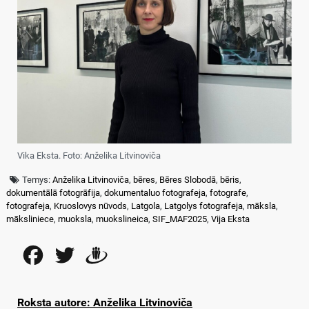
Vika Eksta. Foto: Anželika Litvinoviča
Temys:
Anželika Litvinoviča
,
bēres
,
Bēres Slobodā
,
bēris
,
dokumentālā fotogrāfija
,
dokumentaluo fotografeja
,
fotografe
,
fotografeja
,
Kruoslovys nūvods
,
Latgola
,
Latgolys fotografeja
,
māksla
,
māksliniece
,
muoksla
,
muokslineica
,
SIF_MAF2025
,
Vija Eksta
Facebook
Twitter
Draugiem
Roksta autore: Anželika Litvinoviča