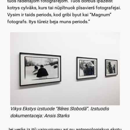
tuos radeitajom fotografejom. Tuos dorbus īpazeist
kotrys cylvāks, kurs tai nūpītnuok pīsavierš fotografejai.
Vysim ir taids periods, kod gribi byut kai “Magnum”
fotografs. Itys tūreiz beja muns periods.”
Vikys Ekstys izstuode “Bēres Slobodā”. Izstuodis
dokumentaceja: Ansis Starks
Jei verās iz itū vaicuojumu ari nu antropologiskuo skotu