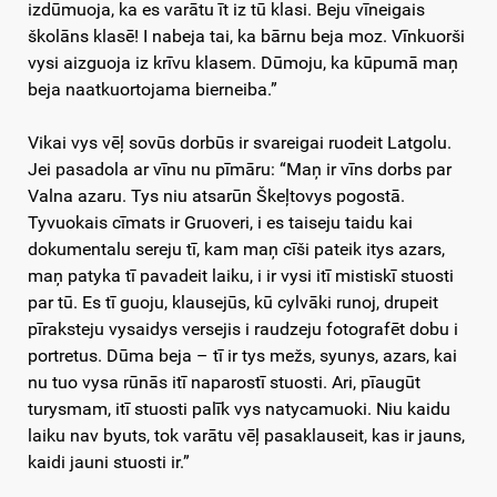
izdūmuoja, ka es varātu īt iz tū klasi. Beju vīneigais
školāns klasē! I nabeja tai, ka bārnu beja moz. Vīnkuorši
vysi aizguoja iz krīvu klasem. Dūmoju, ka kūpumā maņ
beja naatkuortojama bierneiba.”
Vikai vys vēļ sovūs dorbūs ir svareigai ruodeit Latgolu.
Jei pasadola ar vīnu nu pīmāru: “Maņ ir vīns dorbs par
Valna azaru. Tys niu atsarūn Škeļtovys pogostā.
Tyvuokais cīmats ir Gruoveri, i es taiseju taidu kai
dokumentalu sereju tī, kam maņ cīši pateik itys azars,
maņ patyka tī pavadeit laiku, i ir vysi itī mistiskī stuosti
par tū. Es tī guoju, klausejūs, kū cylvāki runoj, drupeit
pīraksteju vysaidys versejis i raudzeju fotografēt dobu i
portretus. Dūma beja – tī ir tys mežs, syunys, azars, kai
nu tuo vysa rūnās itī naparostī stuosti. Ari, pīaugūt
turysmam, itī stuosti palīk vys natycamuoki. Niu kaidu
laiku nav byuts, tok varātu vēļ pasaklauseit, kas ir jauns,
kaidi jauni stuosti ir.”