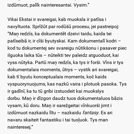
izdūmuot, palīk nainteresantai. Vysim.”
Vikai Ekstai ir svareigai, kab muoksla ir patīsa i
navyltuota. Sprīžūt par rodūšū procesu, jei pastreipoj:
“Maņ redzīs, ka dokumentēt dzeivi taidu, kaida tei
patīseibā ir, ir cīši byutyskai. Kam dokumentalī kodri –
kod tu dokumentej sev svareigu nūtikšonu i pasaver piec
ilguoka laika tūs – nūteikti tev paleidz atguoduot, kai
vyss nūtyka. Partū maņ redzīs, ka tys ir forši. Vīns ir tys
dokumentalais moments, ūtrys – vystik ari svareigai,
kab tī byutu konceptualais moments, koč kaids
vyspuorynuojums, kas nazkū vaira i plotuok pasoka. Tys
ir gadīnī, ka tu tū gribi izstuodeit kai muokslys
dorbu. Maņ ir dīzgon daudz tuos dokumentaluos bāzis
vysam, kū doru. Maņ ir sarežgeitai vīnkuorši jimt i
izdūmuot nazkaidu lītu – nazkaidu
fantasy
. Es ari
navaru skaiteit fantastiku i tai tuoļuok. Tys man
nainteresej.”