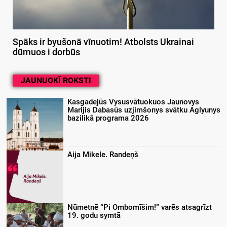
Spāks ir byušonā vīnuotim! Atbolsts Ukrainai
dūmuos i dorbūs
JAUNUOKĪ ROKSTI
Kasgadejūs Vysusvātuokuos Jaunovys
Marijis Dabasūs uzjimšonys svātku Aglyunys
bazilikā programa 2026
Aija Mikele. Randeņš
Nūmetnē “Pi Ombomīšim!” varēs atsagrīzt
19. godu symtā