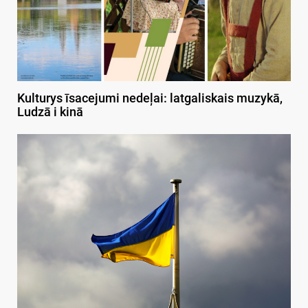
Kulturys īsacejumi nedeļai: latgaliskais muzykā,
Ludzā i kinā