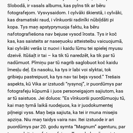
Slobodā, ir vasals albums, kas pylns tik ar bēru
fotografejom. Vysvysaidom. I cylvāki škierstā, i cylvāki,
kas dramatiski raud, i vīnkuorši radinīki nūbiļdāti pi
kopa. Tys maņ apstyprynuoja faktu, ka bēru
nafotografiešona nav bejuse vysod īrosta. Tys ir koč
kas, kas saisteits ar naseņuoku atteisteibu vaicuojumā,
kai cylvāki verās iz nuovi i kaidu lūmu tei spielej myusu
dzeivē. Itūšaļt ir tai – ka tik tū naredzēt, ka tik par tū
nadūmuot. Pīmiņu par tū nagrib saglobuot koč kaidu
īmesļu deļ. Es nasoku, ka tys ir labi voi slyktai, tok
gribieju pastreipuot, ka tys nav tai bejs vysod.” Trešais
aspekts, kū Vika ar izstuodi “rysynoj”, ir puordūmys par
fotografeju kūpumā i juos personeigajom sajiutom, kas
ar tū saistuos. Jei doluos: “Es vīnkuorši puordūmuoju tū,
kai maņ tymā laikā ruodejuos, ka ir juodokumentej
piļneigi vyss. Maņ beja sajiuta, ka tei ir muna misejis
apziņa. Niu maņ taidys vaira nav. Itei izstuode ir ari
puordūmys par 20. godu symta “Magnum” agenturu, par