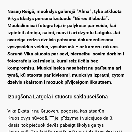
Naseņ Reigā, muokslys galerejā “Alma”, tyka atkluota
Vikys Ekstys personalizstuode “Bēres Slobodā”.
Muokslineicai fotografeja ir palykuse par veidu, kai
izpieteit atmiņu, saimi, nuovi i ari dzymtū Latgolu. Jai
svareiga redzīs dzeivis patīsuma dokumentiešona
vysvysaidūs veidūs, vysubīžuok – ar kameru rūkuos.
Sarunā Vika stuosta par sevi, bierneibu, sovim dorbim i
fotografeju kai miseju, kurai reiz ticēja bez
kompromisu. Muokslineica nasabeist nu patīsuma ari
tymā, kū stuosta par īdviesmi, muokslys izpratni, cytom
dzeivis skaistom i mozuok pīviļceigom škautnem.
Izaugšona Latgolā i stuostu saklauseišona
Vika Eksta ir nu Gruoveru pogosta, kas atsarūn
Kruoslovys nūvodā. Tī jei pīdzyma i vuicejuos da 3.
klasis, tok piečuok devēs pabeigt školys gaitys