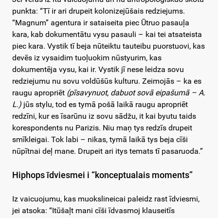
punkta: “Tī ir ari drupeit kolonizejūšais redziejums.
“Magnum” agentura ir sataiseita piec Ūtruo pasauļa
kara, kab dokumentātu vysu pasauli – kai tei atsateista
piec kara. Vystik tī beja nūteiktu tauteibu puorstuovi, kas
devēs iz vysaidim tuoļuokim nūstyurim, kas
dokumentēja vysu, kai ir. Vystik jī nese leidza sovu
redziejumu nu sovu voldūšūs kulturu. Zeimojās – ka es
raugu apropriēt
(pīsavynuot, dabuot sovā eipašumā – A.
L.)
jūs stylu, tod es tymā pošā laikā raugu apropriēt
redzīni, kur es īsarūnu iz sovu sādžu, it kai byutu taids
korespondents nu Parizis. Niu maņ tys redzīs drupeit
smīkleigai. Tok labi – nikas, tymā laikā tys beja cīši
nūpītnai deļ mane. Drupeit ari itys temats tī pasaruoda.”
Hiphops īdviesmei i “konceptualais moments”
Iz vaicuojumu, kas muokslineicai paleidz rast īdviesmi,
jei atsoka: “Itūšaļt mani cīši īdvasmoj klauseitīs