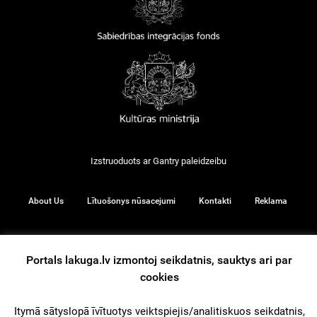
Izstruoduots ar
Gantry
paleidzeibu
About Us
Lītuošonys nūsacejumi
Kontakti
Reklama
Portals lakuga.lv izmontoj seikdatnis, sauktys ari par
© 2026
cookies
Itymā sātyslopā īvītuotys veiktspiejis/analitiskuos seikdatnis,