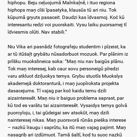
hiphopu. Beju ceļuojumā Malnkaļnē, i ituo regiona
hiphops maņ cīši īpasatyka, klausūs tū ari niu. Tok
kūpumā gryuts pasaceit. Daudzi kas īdvasmoj. Koč kū
interesantu redzi voi puorskaiti. Vysu laiku puorsamej tī
īdviesmis olūti. Nav stabili.”
Niu Vika ari pasnādz fotografeju studentim i pīzeist, ka
ar tū itūšaļt grybātu nūsadorbuot mozuok. Par plānim iz
prīšku muokslineica soka: “Maņ niu nav baigūs plānu.
Tok maņ interesej, kab caur sovu personeigū pīredzi
varu atkluot dziļuokys temys. Grybu stuotīs Muokslys
akademejā doktoranturā, i maņ juopīroksta projekta
dasacejums. Tī vajag par koč kaidu temu dzili
aizainteresēt. Maņ niu ir baiguo problema saprast, par
kū tod es varātu tai aizainteresēt. Vysaidys temys golvā
puorcyloju, i, tai gūdeigai sev atsokūt, maņ dzili
nainteresej nikas. Maņ puorsvorā rūnās pieška interese
– nazkū īraugu i saprūtu, ka itū maņ vajag pajimt. Maņ
nasagrib ari izdūmuot. Tamā šaļtī, kod tu suoc nazkū