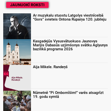
JAUNUOKĪ ROKSTI
Ar muzykalu stuostu Latgolys viestnīceibā
“Gors” svieteis Ontona Rupaiņa 120. jubileju
Kasgadejūs Vysusvātuokuos Jaunovys
Marijis Dabasūs uzjimšonys svātku Aglyunys
bazilikā programa 2026
Aija Mikele. Randeņš
Nūmetnē “Pi Ombomīšim!” varēs atsagrīzt
19. godu symtā