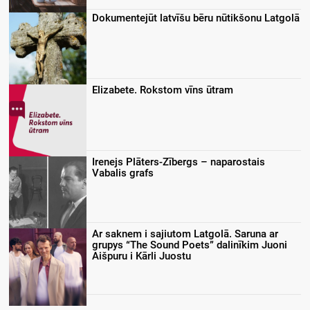
Dokumentejūt latvīšu bēru nūtikšonu Latgolā
Elizabete. Rokstom vīns ūtram
Irenejs Plāters-Zībergs – naparostais
Vabalis grafs
Ar saknem i sajiutom Latgolā. Saruna ar
grupys “The Sound Poets” dalinīkim Juoni
Aišpuru i Kārli Juostu