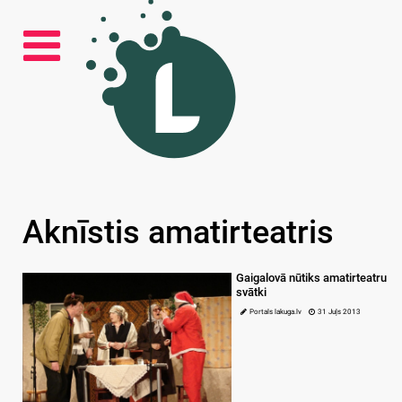
Aknīstis amatirteatris
Gaigalovā nūtiks amatirteatru
svātki
Portals lakuga.lv
31 Juļs 2013