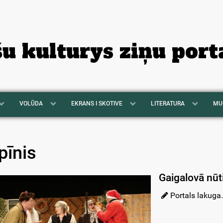
šu kulturys ziņu port
VOLŪDA
EKRANS I SKOTIVE
LITERATURA
MU
pīnis
Gaigalovā nūt
Portals lakuga.