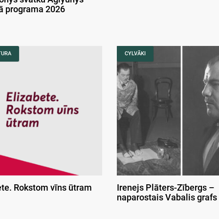
kā programa 2026
TURA
CYLVĀKI
ete. Rokstom vīns ūtram
Irenejs Plāters-Zībergs –
naparostais Vabalis grafs