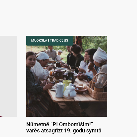
MUOKSLA I TRADICEJIS
Nūmetnē “Pi Ombomīšim!”
varēs atsagrīzt 19. godu symtā