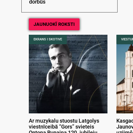
dorbūs
JAUNUOKĪ ROKSTI
EKRANS I SKOTIVE
VIESTUR
Ar muzykalu stuostu Latgolys
Kasgad
viestnīceibā “Gors” svieteis
Jaunov
Ontona Rupaiņa 120. jubileju
uzjimš