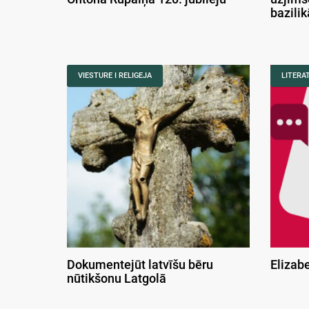
bazili
VIESTURE I RELIGEJA
LITERA
Dokumentejūt latvīšu bēru
Elizab
nūtikšonu Latgolā