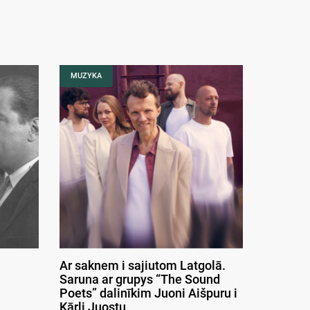
MUZYKA
Ar saknem i sajiutom Latgolā.
Saruna ar grupys “The Sound
Poets” dalinīkim Juoni Aišpuru i
Kārli Juostu