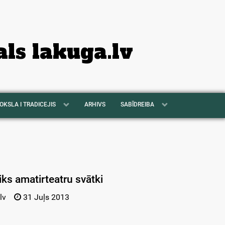
als lakuga.lv
OKSLA I TRADICEJIS
ARHIVS
SABĪDREIBA
iks amatirteatru svātki
lv
31 Juļs 2013