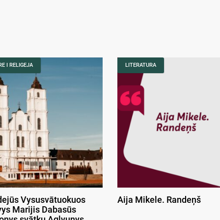
E I RELIGEJA
LITERATURA
ejūs Vysusvātuokuos
Aija Mikele. Randeņš
ys Marijis Dabasūs
onys svātku Aglyunys