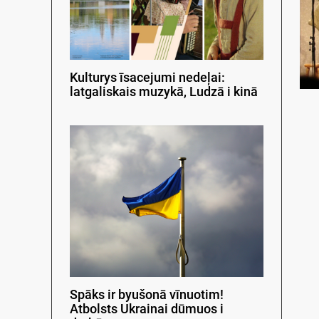
Kulturys īsacejumi nedeļai:
latgaliskais muzykā, Ludzā i kinā
Spāks ir byušonā vīnuotim!
Atbolsts Ukrainai dūmuos i