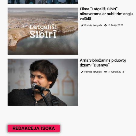
Filma “Latgalīši Sibirī”
nūsaverama ar subtitrim angļu
volūdā
Portals lakuga.lv
11 Maijs 2020
Arņs Slobožanins pīduovoj
dzīsmi “Dusmys”
Portals lakuga.lv
11 Apreļs 2018
REDAKCEJA ĪSOKA