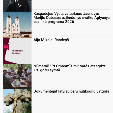
Kasgadejūs Vysusvātuokuos Jaunovys
Marijis Dabasūs uzjimšonys svātku Aglyunys
bazilikā programa 2026
Aija Mikele. Randeņš
Nūmetnē “Pi Ombomīšim!” varēs atsagrīzt
19. godu symtā
Dokumentejūt latvīšu bēru nūtikšonu Latgolā