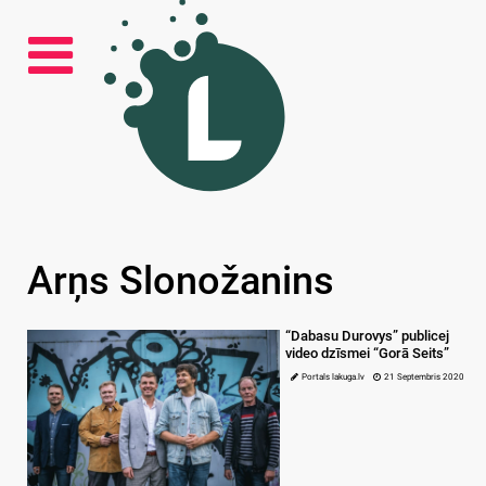
Arņs Slonožanins
“Dabasu Durovys” publicej
video dzīsmei “Gorā Seits”
Portals lakuga.lv
21 Septembris 2020