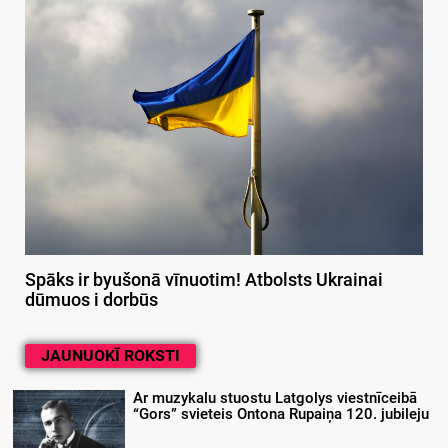
Spāks ir byušonā vīnuotim! Atbolsts Ukrainai
dūmuos i dorbūs
JAUNUOKĪ ROKSTI
Ar muzykalu stuostu Latgolys viestnīceibā
“Gors” svieteis Ontona Rupaiņa 120. jubileju