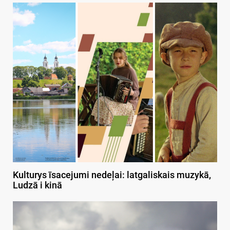
Kulturys īsacejumi nedeļai: latgaliskais muzykā,
Ludzā i kinā