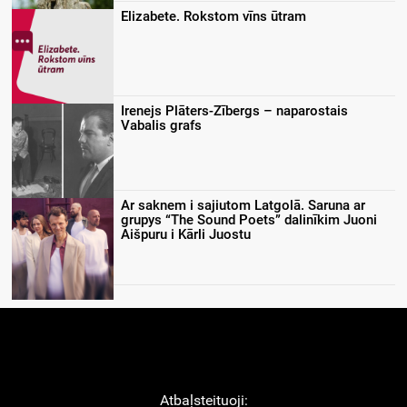
Elizabete. Rokstom vīns ūtram
Irenejs Plāters-Zībergs – naparostais
Vabalis grafs
Ar saknem i sajiutom Latgolā. Saruna ar
grupys “The Sound Poets” dalinīkim Juoni
Aišpuru i Kārli Juostu
Atbaļsteituoji: