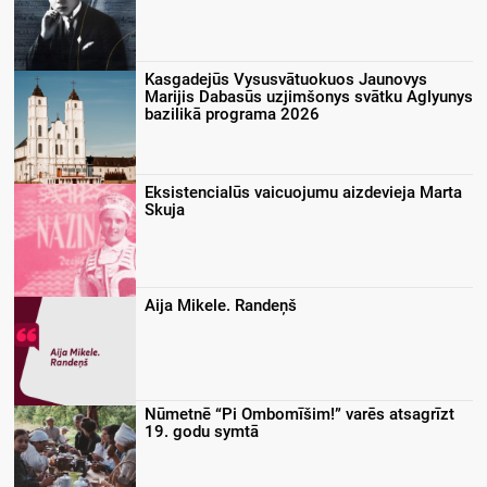
Kasgadejūs Vysusvātuokuos Jaunovys
Marijis Dabasūs uzjimšonys svātku Aglyunys
bazilikā programa 2026
Eksistencialūs vaicuojumu aizdevieja Marta
Skuja
Aija Mikele. Randeņš
Nūmetnē “Pi Ombomīšim!” varēs atsagrīzt
19. godu symtā