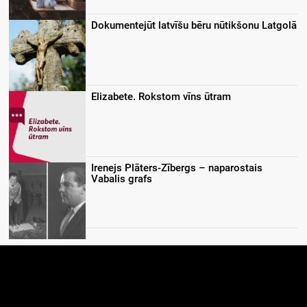
Dokumentejūt latvīšu bēru nūtikšonu Latgolā
Elizabete. Rokstom vīns ūtram
Irenejs Plāters-Zībergs – naparostais
Vabalis grafs