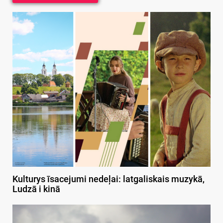
Kulturys īsacejumi nedeļai: latgaliskais muzykā,
Ludzā i kinā