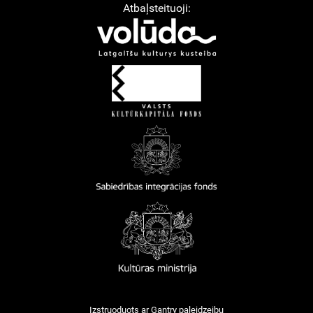
Atbaļsteituoji:
Izstruoduots ar
Gantry
paleidzeibu