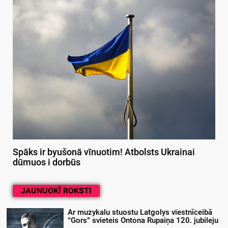
Spāks ir byušonā vīnuotim! Atbolsts Ukrainai
dūmuos i dorbūs
JAUNUOKĪ ROKSTI
Ar muzykalu stuostu Latgolys viestnīceibā
“Gors” svieteis Ontona Rupaiņa 120. jubileju