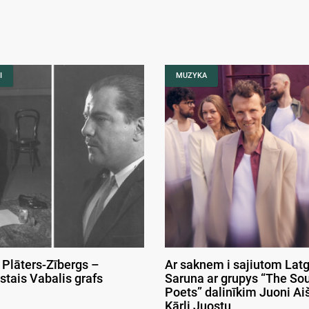
I
MUZYKA
 Plāters-Zībergs –
Ar saknem i sajiutom Latg
stais Vabalis grafs
Saruna ar grupys “The So
Poets” dalinīkim Juoni Aiš
Kārli Juostu