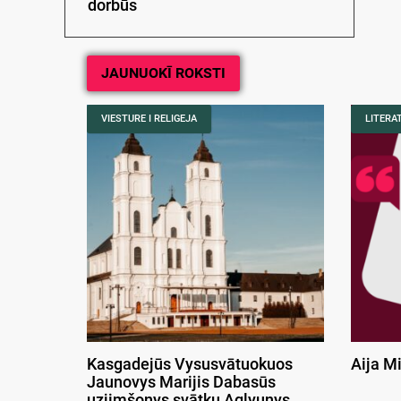
dorbūs
JAUNUOKĪ ROKSTI
VIESTURE I RELIGEJA
LITERA
Kasgadejūs Vysusvātuokuos
Aija M
Jaunovys Marijis Dabasūs
uzjimšonys svātku Aglyunys