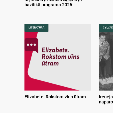
bazilikā programa 2026
LITERATURA
CYLVĀK
Elizabete. Rokstom vīns ūtram
Irenejs
naparo