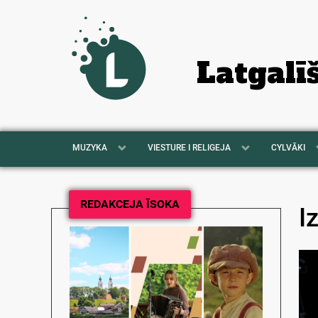
Latgalī
MUZYKA
VIESTURE I RELIGEJA
CYLVĀKI
REDAKCEJA ĪSOKA
I