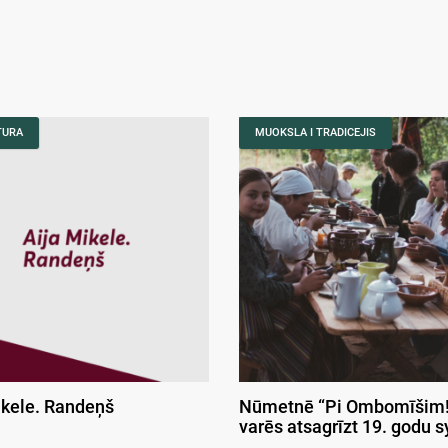
TURA
MUOKSLA I TRADICEJIS
ikele. Randeņš
Nūmetnē “Pi Ombomīšim!
varēs atsagrīzt 19. godu 