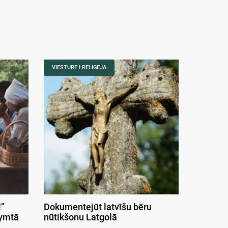
VIESTURE I RELIGEJA
”
Dokumentejūt latvīšu bēru
symtā
nūtikšonu Latgolā