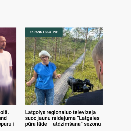
EKRANS I SKOTIVE
olā.
Latgolys regionaluo televizeja
und
suoc jaunu raidejuma “Latgales
puru i
pūra lāde – atdzimšana” sezonu