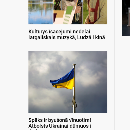
Kulturys īsacejumi nedeļai:
latgaliskais muzykā, Ludzā i kinā
Spāks ir byušonā vīnuotim!
Atbolsts Ukrainai dūmuos i