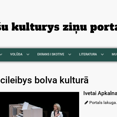
šu kulturys ziņu port
VOLŪDA
EKRANS I SKOTIVE
LITERATURA
MU
zcileibys bolva kulturā
Ivetai Apkalna
Portals lakuga.