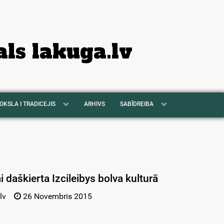
als lakuga.lv
OKSLA I TRADICEJIS
ARHIVS
SABĪDREIBA
i daškierta Izcileibys bolva kulturā
lv
26 Novembris 2015