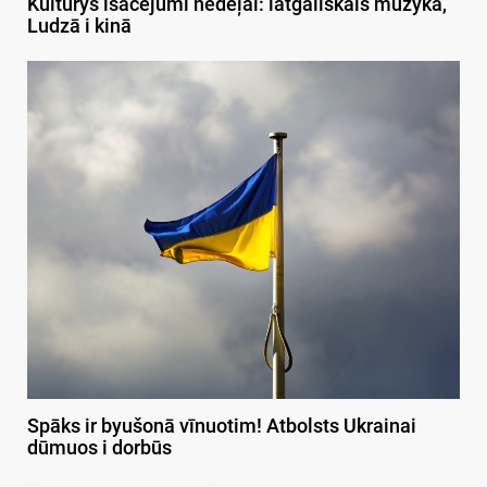
Kulturys īsacejumi nedeļai: latgaliskais muzykā,
Ludzā i kinā
Spāks ir byušonā vīnuotim! Atbolsts Ukrainai
dūmuos i dorbūs