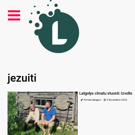
jezuiti
Latgolys cīmatu stuosti: Izvolts
Portals lakuga.lv
9 Novembris 2020