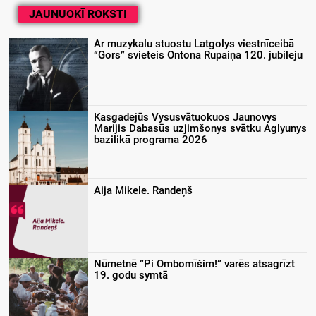
JAUNUOKĪ ROKSTI
Ar muzykalu stuostu Latgolys viestnīceibā
“Gors” svieteis Ontona Rupaiņa 120. jubileju
Kasgadejūs Vysusvātuokuos Jaunovys
Marijis Dabasūs uzjimšonys svātku Aglyunys
bazilikā programa 2026
Aija Mikele. Randeņš
Nūmetnē “Pi Ombomīšim!” varēs atsagrīzt
19. godu symtā