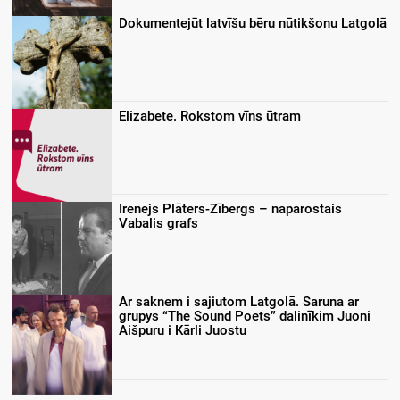
Dokumentejūt latvīšu bēru nūtikšonu Latgolā
Elizabete. Rokstom vīns ūtram
Irenejs Plāters-Zībergs – naparostais
Vabalis grafs
Ar saknem i sajiutom Latgolā. Saruna ar
grupys “The Sound Poets” dalinīkim Juoni
Aišpuru i Kārli Juostu