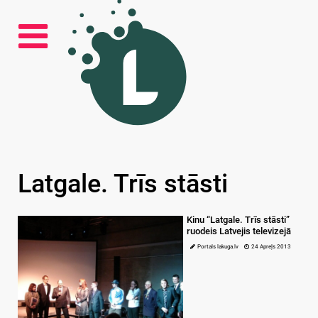
Latgale. Trīs stāsti
Kinu “Latgale. Trīs stāsti”
ruodeis Latvejis televizejā
Portals lakuga.lv
24 Apreļs 2013