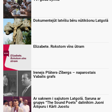
Dokumentejūt latvīšu bēru nūtikšonu Latgolā
Elizabete. Rokstom vīns ūtram
Irenejs Plāters-Zībergs – naparostais
Vabalis grafs
Ar saknem i sajiutom Latgolā. Saruna ar
grupys “The Sound Poets” dalinīkim Juoni
Aišpuru i Kārli Juostu