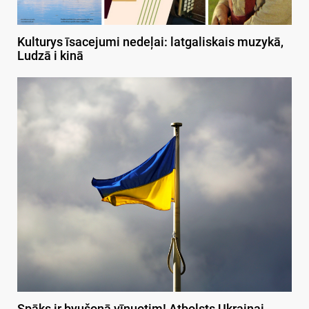
Kulturys īsacejumi nedeļai: latgaliskais muzykā,
Ludzā i kinā