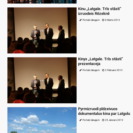
Kinu „Latgale. Trīs stāsti”
izruodeis Rēzeknē
Portals lakuga.lv
8 Marts 2013
Kinys „Latgale. Trīs stāsti”
prezentaceja
Portals lakuga.lv
2 Februars 2013
Pyrmizruodi pīdzeivuos
dokumentaluo kina par Latgolu
Portals lakuga.lv
25 Janvars 2013