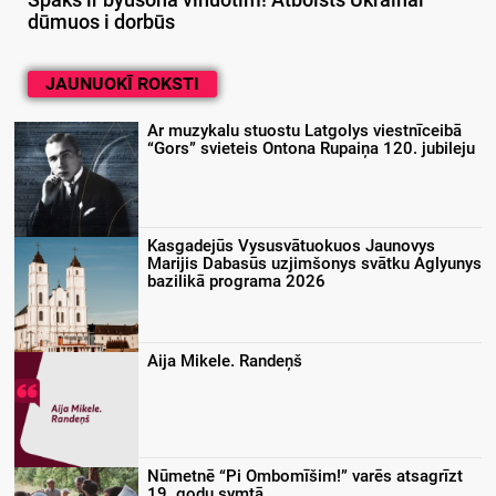
Spāks ir byušonā vīnuotim! Atbolsts Ukrainai
dūmuos i dorbūs
JAUNUOKĪ ROKSTI
Ar muzykalu stuostu Latgolys viestnīceibā
“Gors” svieteis Ontona Rupaiņa 120. jubileju
Kasgadejūs Vysusvātuokuos Jaunovys
Marijis Dabasūs uzjimšonys svātku Aglyunys
bazilikā programa 2026
Aija Mikele. Randeņš
Nūmetnē “Pi Ombomīšim!” varēs atsagrīzt
19. godu symtā