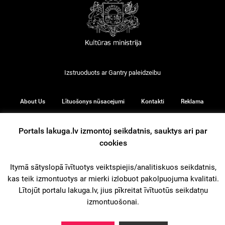
Izstruoduots ar
Gantry
paleidzeibu
About Us
Lītuošonys nūsacejumi
Kontakti
Reklama
Portals lakuga.lv izmontoj seikdatnis, sauktys ari par
cookies
© 2026
Itymā sātyslopā īvītuotys veiktspiejis/analitiskuos seikdatnis,
kas teik izmontuotys ar mierki izlobuot pakolpuojuma kvalitati.
iz augšu
Lītojūt portalu lakuga.lv, jius pīkreitat īvītuotūs seikdatņu
izmontuošonai.