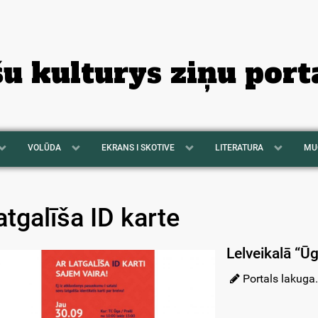
šu kulturys ziņu port
VOLŪDA
EKRANS I SKOTIVE
LITERATURA
MU
atgalīša ID karte
Lelveikalā “Ūg
Portals lakuga.