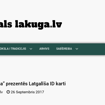
als lakuga.lv
OKSLA I TRADICEJIS
ARHIVS
SABĪDREIBA
a” prezentēs Latgalīša ID karti
lv
26 Septembris 2017