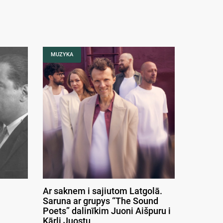
MUZYKA
Ar saknem i sajiutom Latgolā.
Saruna ar grupys “The Sound
Poets” dalinīkim Juoni Aišpuru i
Kārli Juostu