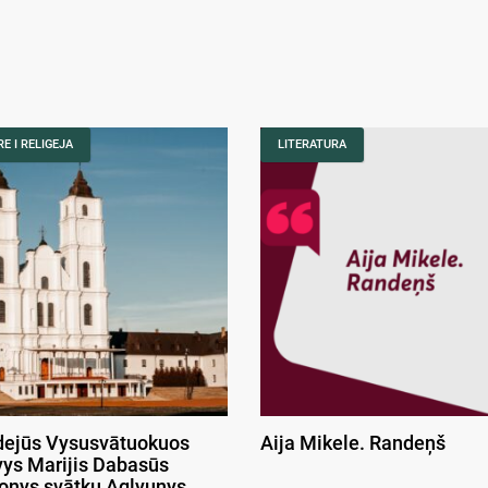
E I RELIGEJA
LITERATURA
ejūs Vysusvātuokuos
Aija Mikele. Randeņš
ys Marijis Dabasūs
onys svātku Aglyunys