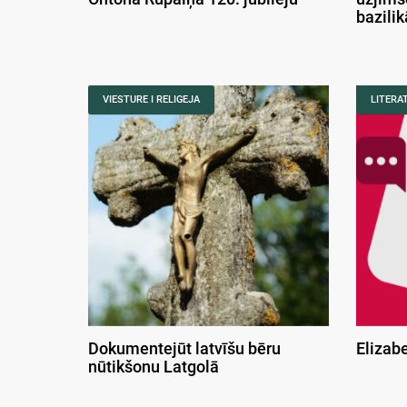
bazili
VIESTURE I RELIGEJA
LITERA
Dokumentejūt latvīšu bēru
Elizab
nūtikšonu Latgolā