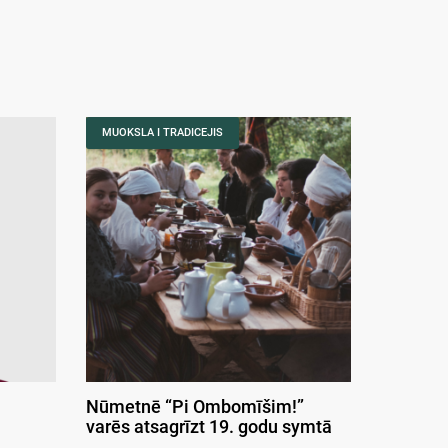
MUOKSLA I TRADICEJIS
Nūmetnē “Pi Ombomīšim!”
varēs atsagrīzt 19. godu symtā