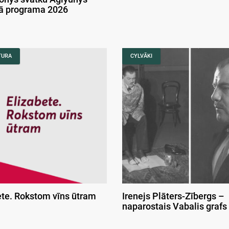
kā programa 2026
TURA
CYLVĀKI
ete. Rokstom vīns ūtram
Irenejs Plāters-Zībergs –
naparostais Vabalis grafs