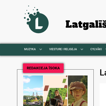
Latgalī
MUZYKA
VIESTURE I RELIGEJA
CYLVĀKI
REDAKCEJA ĪSOKA
L