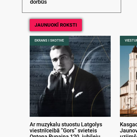
dorbūs
JAUNUOKĪ ROKSTI
EKRANS I SKOTIVE
VIESTUR
Ar muzykalu stuostu Latgolys
Kasgad
viestnīceibā “Gors” svieteis
Jaunov
Ontona Rupaiņa 120. jubileju
uzjimš