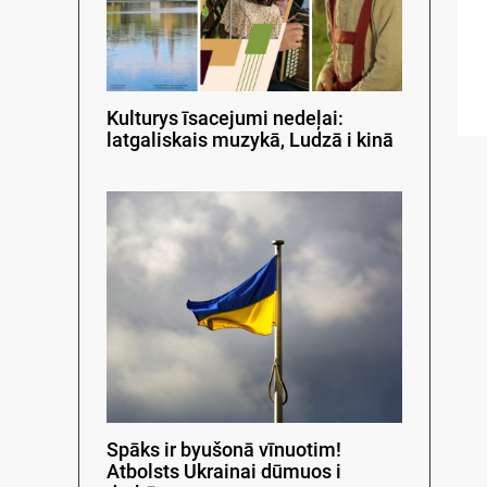
Kulturys īsacejumi nedeļai:
latgaliskais muzykā, Ludzā i kinā
Spāks ir byušonā vīnuotim!
Atbolsts Ukrainai dūmuos i