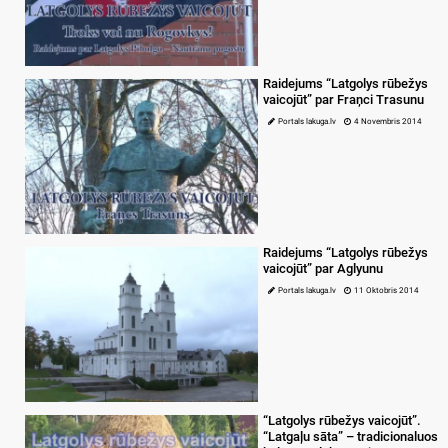
Raidejums “Latgolys rūbežys
vaicojūt” par Fraņci Trasunu
Portals lakuga.lv
4 Novembris 2014
Raidejums “Latgolys rūbežys
vaicojūt” par Aglyunu
Portals lakuga.lv
11 Oktobris 2014
“Latgolys rūbežys vaicojūt”.
“Latgaļu sāta” – tradicionaluos