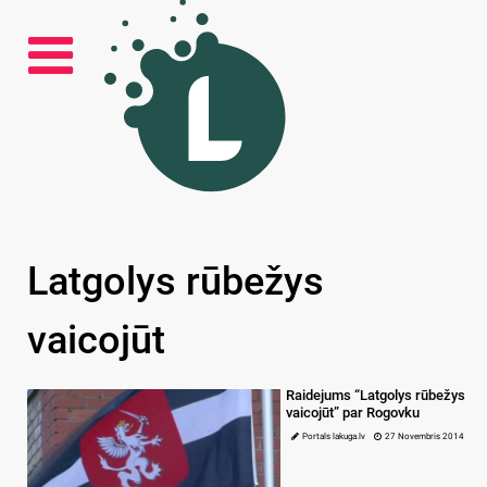
Latgolys rūbežys
vaicojūt
Raidejums “Latgolys rūbežys
vaicojūt” par Rogovku
Portals lakuga.lv
27 Novembris 2014