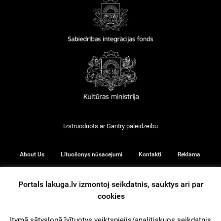
Izstruoduots ar
Gantry
paleidzeibu
About Us
Lītuošonys nūsacejumi
Kontakti
Reklama
Portals lakuga.lv izmontoj seikdatnis, sauktys ari par
cookies
© 2026
Itymā sātyslopā īvītuotys veiktspiejis/analitiskuos seikdatnis,