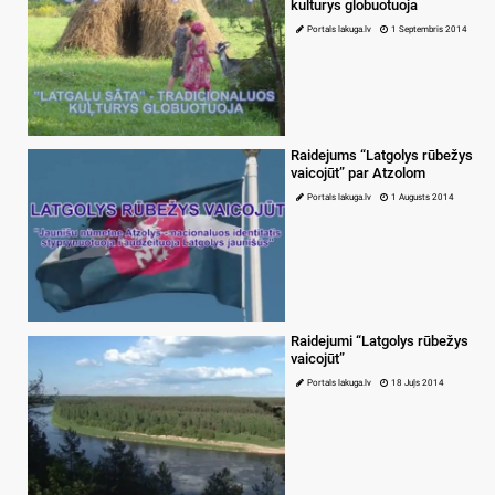
kulturys globuotuoja
Portals lakuga.lv
1 Septembris 2014
Raidejums “Latgolys rūbežys
vaicojūt” par Atzolom
Portals lakuga.lv
1 Augusts 2014
Raidejumi “Latgolys rūbežys
vaicojūt”
Portals lakuga.lv
18 Juļs 2014