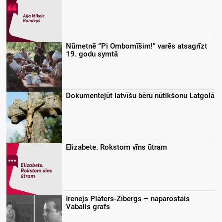
Nūmetnē “Pi Ombomīšim!” varēs atsagrīzt
19. godu symtā
Dokumentejūt latvīšu bēru nūtikšonu Latgolā
Elizabete. Rokstom vīns ūtram
Irenejs Plāters-Zībergs – naparostais
Vabalis grafs