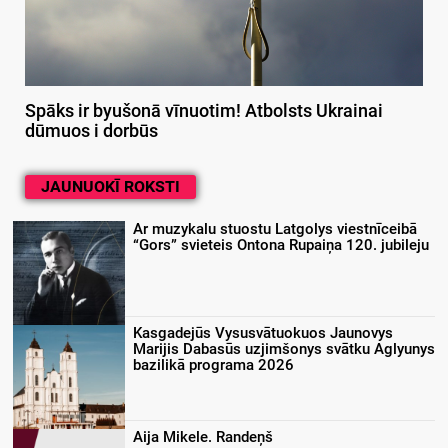
Spāks ir byušonā vīnuotim! Atbolsts Ukrainai
dūmuos i dorbūs
JAUNUOKĪ ROKSTI
Ar muzykalu stuostu Latgolys viestnīceibā
“Gors” svieteis Ontona Rupaiņa 120. jubileju
Kasgadejūs Vysusvātuokuos Jaunovys
Marijis Dabasūs uzjimšonys svātku Aglyunys
bazilikā programa 2026
Aija Mikele. Randeņš