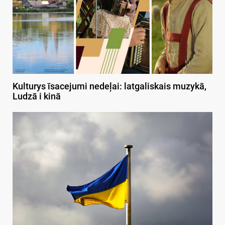
Kulturys īsacejumi nedeļai: latgaliskais muzykā,
Ludzā i kinā