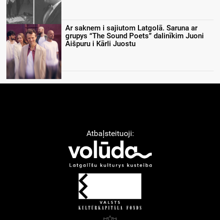
Ar saknem i sajiutom Latgolā. Saruna ar
grupys “The Sound Poets” dalinīkim Juoni
Aišpuru i Kārli Juostu
Atbaļsteituoji: