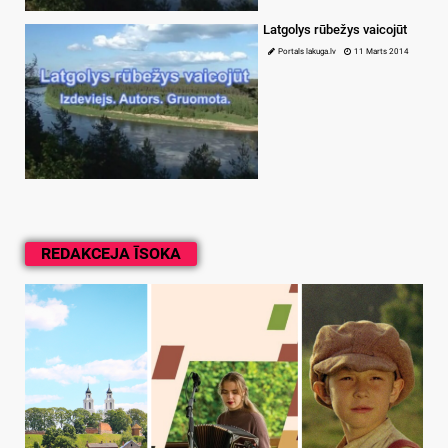
Latgolys rūbežys vaicojūt
Portals lakuga.lv
11 Marts 2014
REDAKCEJA ĪSOKA