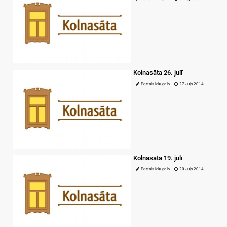
Kolnasāta 26. julī
Portals lakuga.lv
27 Juļs 2014
Kolnasāta 19. julī
Portals lakuga.lv
20 Juļs 2014