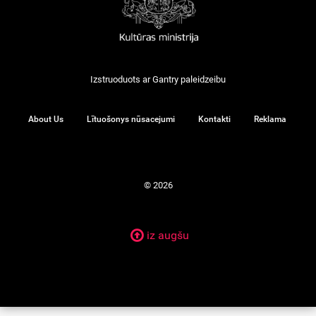
Izstruoduots ar
Gantry
paleidzeibu
About Us
Lītuošonys nūsacejumi
Kontakti
Reklama
© 2026
iz augšu