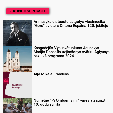
JAUNUOKĪ ROKSTI
Ar muzykalu stuostu Latgolys viestnīceibā
“Gors” svieteis Ontona Rupaiņa 120. jubileju
Kasgadejūs Vysusvātuokuos Jaunovys
Marijis Dabasūs uzjimšonys svātku Aglyunys
bazilikā programa 2026
Aija Mikele. Randeņš
Nūmetnē “Pi Ombomīšim!” varēs atsagrīzt
19. godu symtā