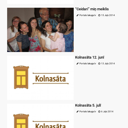
“Ceidari” miņ meiklis
Portals lakuga.lv
15 Juļs 2014
Kolnasāta 12. junī
Portals lakuga.lv
13 Juļs 2014
Kolnasāta 5. julī
Portals lakuga.lv
6 Juļs 2014