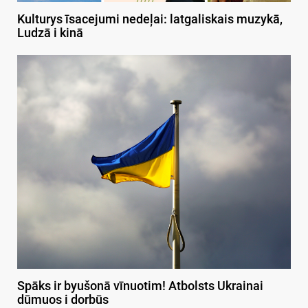
Kulturys īsacejumi nedeļai: latgaliskais muzykā,
Ludzā i kinā
Spāks ir byušonā vīnuotim! Atbolsts Ukrainai
dūmuos i dorbūs