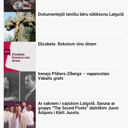
Dokumentejūt latvīšu bēru nūtikšonu Latgolā
Elizabete. Rokstom vīns ūtram
Irenejs Plāters-Zībergs – naparostais
Vabalis grafs
Ar saknem i sajiutom Latgolā. Saruna ar
grupys “The Sound Poets” dalinīkim Juoni
Aišpuru i Kārli Juostu