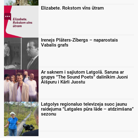
Elizabete. Rokstom vīns ūtram
Irenejs Plāters-Zībergs – naparostais
Vabalis grafs
Ar saknem i sajiutom Latgolā. Saruna ar
grupys “The Sound Poets” dalinīkim Juoni
Aišpuru i Kārli Juostu
Latgolys regionaluo televizeja suoc jaunu
raidejuma “Latgales pūra lāde – atdzimšana”
sezonu