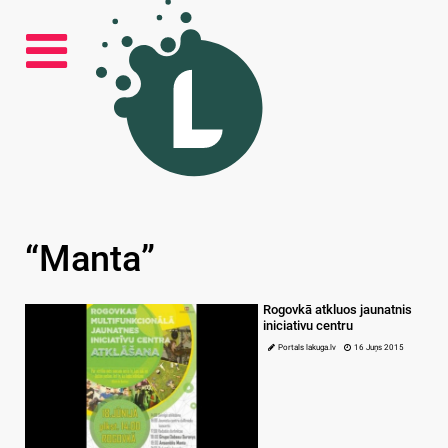
“Manta”
Rogovkā atkluos jaunatnis
iniciativu centru
Portals lakuga.lv
16 Juņs 2015