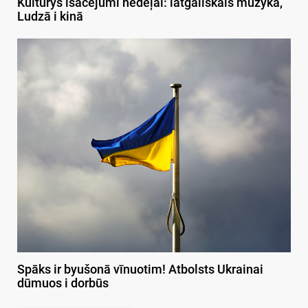
Kulturys īsacejumi nedeļai: latgaliskais muzykā,
Ludzā i kinā
Spāks ir byušonā vīnuotim! Atbolsts Ukrainai
dūmuos i dorbūs