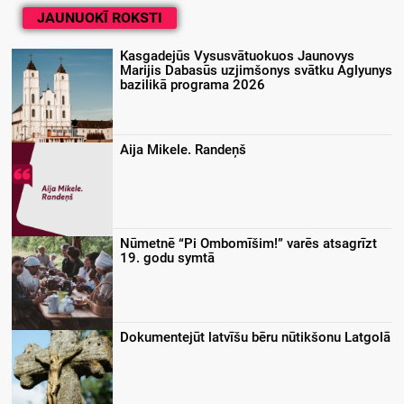
JAUNUOKĪ ROKSTI
Kasgadejūs Vysusvātuokuos Jaunovys
Marijis Dabasūs uzjimšonys svātku Aglyunys
bazilikā programa 2026
Aija Mikele. Randeņš
Nūmetnē “Pi Ombomīšim!” varēs atsagrīzt
19. godu symtā
Dokumentejūt latvīšu bēru nūtikšonu Latgolā