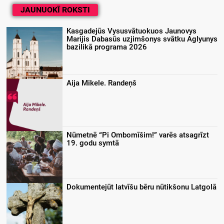
JAUNUOKĪ ROKSTI
Kasgadejūs Vysusvātuokuos Jaunovys
Marijis Dabasūs uzjimšonys svātku Aglyunys
bazilikā programa 2026
Aija Mikele. Randeņš
Nūmetnē “Pi Ombomīšim!” varēs atsagrīzt
19. godu symtā
Dokumentejūt latvīšu bēru nūtikšonu Latgolā