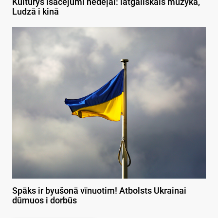
Kulturys īsacejumi nedeļai: latgaliskais muzykā,
Ludzā i kinā
Spāks ir byušonā vīnuotim! Atbolsts Ukrainai
dūmuos i dorbūs