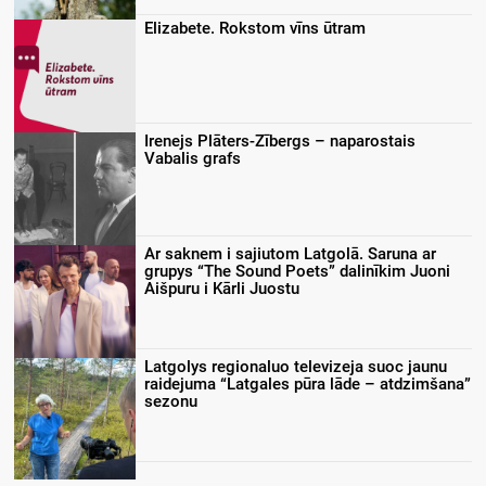
Elizabete. Rokstom vīns ūtram
Irenejs Plāters-Zībergs – naparostais
Vabalis grafs
Ar saknem i sajiutom Latgolā. Saruna ar
grupys “The Sound Poets” dalinīkim Juoni
Aišpuru i Kārli Juostu
Latgolys regionaluo televizeja suoc jaunu
raidejuma “Latgales pūra lāde – atdzimšana”
sezonu