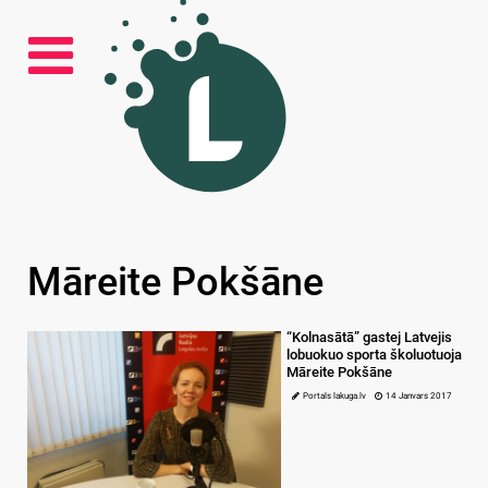
Māreite Pokšāne
“Kolnasātā” gastej Latvejis
lobuokuo sporta školuotuoja
Māreite Pokšāne
Portals lakuga.lv
14 Janvars 2017