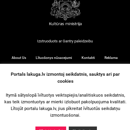
Izstruoduots ar
Gantry
paleidzeibu
About Us
Lītuošonys nūsacejumi
Kontakti
Reklama
Portals lakuga.lv izmontoj seikdatnis, sauktys ari par
cookies
© 2026
Itymā sātyslopā īvītuotys veiktspiejis/analitiskuos seikdatnis,
kas teik izmontuotys ar mierki izlobuot pakolpuojuma kvalitati.
iz augšu
Lītojūt portalu lakuga.lv, jius pīkreitat īvītuotūs seikdatņu
izmontuošonai.