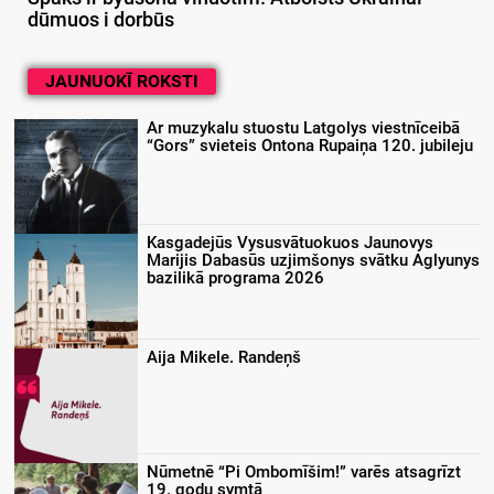
dūmuos i dorbūs
JAUNUOKĪ ROKSTI
Ar muzykalu stuostu Latgolys viestnīceibā
“Gors” svieteis Ontona Rupaiņa 120. jubileju
Kasgadejūs Vysusvātuokuos Jaunovys
Marijis Dabasūs uzjimšonys svātku Aglyunys
bazilikā programa 2026
Aija Mikele. Randeņš
Nūmetnē “Pi Ombomīšim!” varēs atsagrīzt
19. godu symtā