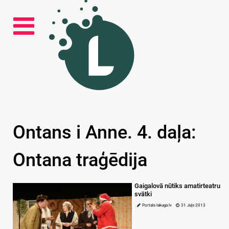
Ontans i Anne. 4. daļa:
Ontana traģēdija
Gaigalovā nūtiks amatirteatru
svātki
Portals lakuga.lv
31 Juļs 2013