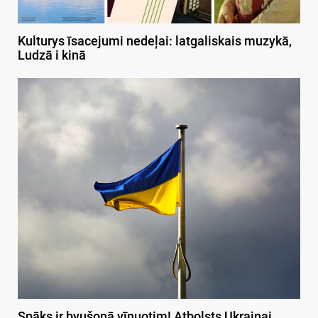
Kulturys īsacejumi nedeļai: latgaliskais muzykā,
Ludzā i kinā
Spāks ir byušonā vīnuotim! Atbolsts Ukrainai