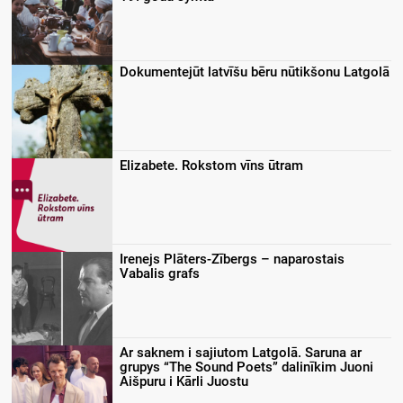
Dokumentejūt latvīšu bēru nūtikšonu Latgolā
Elizabete. Rokstom vīns ūtram
Irenejs Plāters-Zībergs – naparostais
Vabalis grafs
Ar saknem i sajiutom Latgolā. Saruna ar
grupys “The Sound Poets” dalinīkim Juoni
Aišpuru i Kārli Juostu