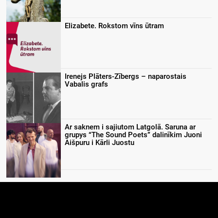
Elizabete. Rokstom vīns ūtram
Irenejs Plāters-Zībergs – naparostais
Vabalis grafs
Ar saknem i sajiutom Latgolā. Saruna ar
grupys “The Sound Poets” dalinīkim Juoni
Aišpuru i Kārli Juostu