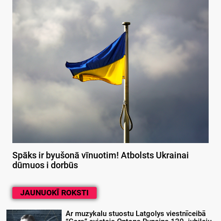
Spāks ir byušonā vīnuotim! Atbolsts Ukrainai
dūmuos i dorbūs
JAUNUOKĪ ROKSTI
Ar muzykalu stuostu Latgolys viestnīceibā