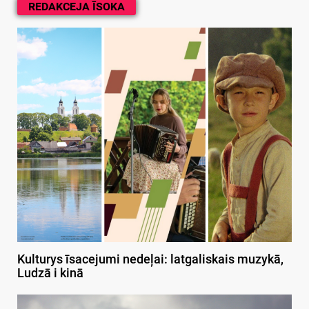
REDAKCEJA ĪSOKA
Kulturys īsacejumi nedeļai: latgaliskais muzykā,
Ludzā i kinā