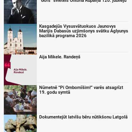
“Gors” svieteis Ontona Rupaiņa 120. jubileju
Kasgadejūs Vysusvātuokuos Jaunovys
Marijis Dabasūs uzjimšonys svātku Aglyunys
bazilikā programa 2026
Aija Mikele. Randeņš
Nūmetnē “Pi Ombomīšim!” varēs atsagrīzt
19. godu symtā
Dokumentejūt latvīšu bēru nūtikšonu Latgolā