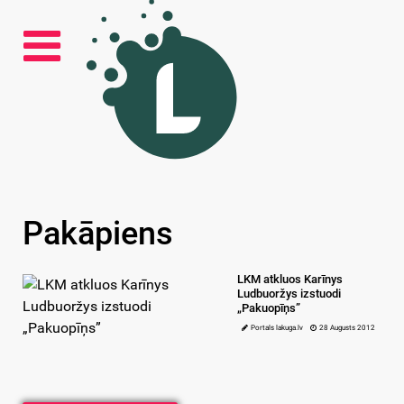
Pakāpiens
LKM atkluos Karīnys
Ludbuoržys izstuodi
„Pakuopīņs”
Portals lakuga.lv
28 Augusts 2012