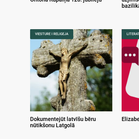
bazili
VIESTURE I RELIGEJA
LITERA
Dokumentejūt latvīšu bēru
Elizab
nūtikšonu Latgolā