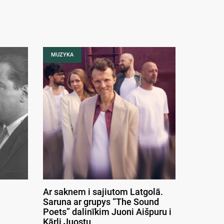
MUZYKA
Ar saknem i sajiutom Latgolā.
Saruna ar grupys “The Sound
Poets” dalinīkim Juoni Aišpuru i
Kārli Juostu