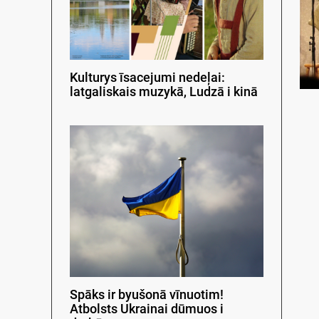
Kulturys īsacejumi nedeļai:
latgaliskais muzykā, Ludzā i kinā
Spāks ir byušonā vīnuotim!
Atbolsts Ukrainai dūmuos i