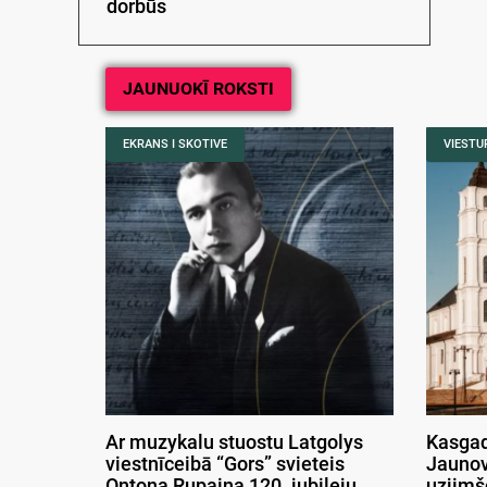
dorbūs
JAUNUOKĪ ROKSTI
EKRANS I SKOTIVE
VIESTUR
Ar muzykalu stuostu Latgolys
Kasgad
viestnīceibā “Gors” svieteis
Jaunov
Ontona Rupaiņa 120. jubileju
uzjimš