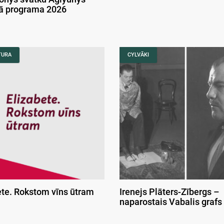
kā programa 2026
TURA
CYLVĀKI
ete. Rokstom vīns ūtram
Irenejs Plāters-Zībergs –
naparostais Vabalis grafs