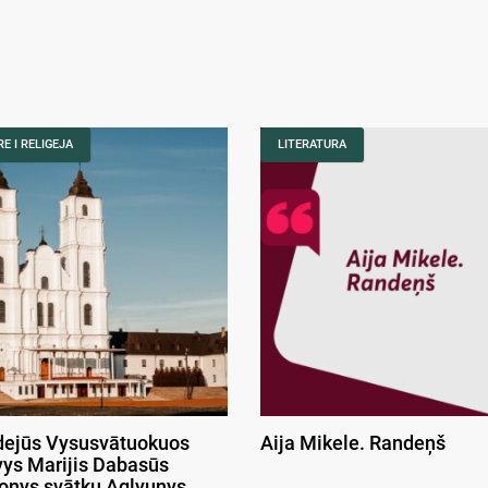
E I RELIGEJA
LITERATURA
ejūs Vysusvātuokuos
Aija Mikele. Randeņš
ys Marijis Dabasūs
onys svātku Aglyunys