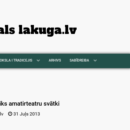
als lakuga.lv
OKSLA I TRADICEJIS
ARHIVS
SABĪDREIBA
iks amatirteatru svātki
lv
31 Juļs 2013