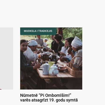
MUOKSLA I TRADICEJIS
Nūmetnē “Pi Ombomīšim!”
varēs atsagrīzt 19. godu symtā