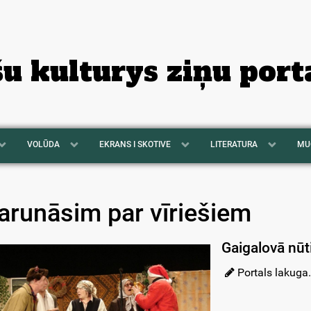
šu kulturys ziņu port
VOLŪDA
EKRANS I SKOTIVE
LITERATURA
MU
arunāsim par vīriešiem
Gaigalovā nūt
Portals lakuga.