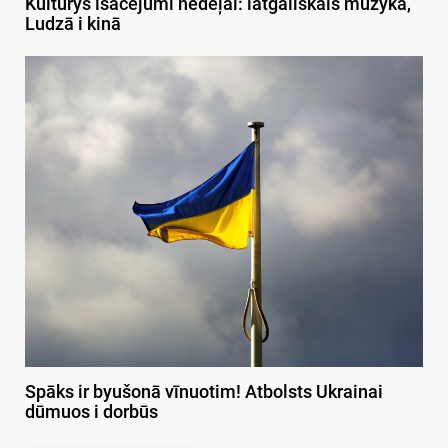
Kulturys īsacejumi nedeļai: latgaliskais muzykā,
Ludzā i kinā
Spāks ir byušonā vīnuotim! Atbolsts Ukrainai
dūmuos i dorbūs