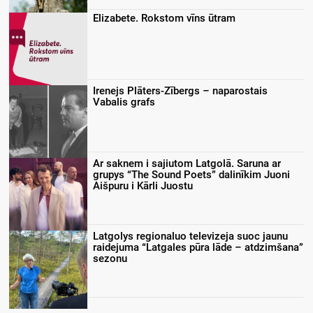
Elizabete. Rokstom vīns ūtram
Irenejs Plāters-Zībergs – naparostais
Vabalis grafs
Ar saknem i sajiutom Latgolā. Saruna ar
grupys “The Sound Poets” dalinīkim Juoni
Aišpuru i Kārli Juostu
Latgolys regionaluo televizeja suoc jaunu
raidejuma “Latgales pūra lāde – atdzimšana”
sezonu