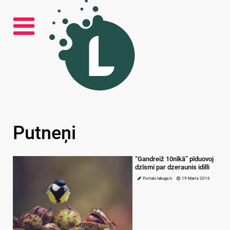
Putneņi
“Gandreiž 10nīkā” pīduovoj
dzīsmi par dzeraunis idilli
Portals lakuga.lv
19 Marts 2016