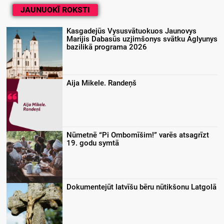
JAUNUOKĪ ROKSTI
Kasgadejūs Vysusvātuokuos Jaunovys
Marijis Dabasūs uzjimšonys svātku Aglyunys
bazilikā programa 2026
Aija Mikele. Randeņš
Nūmetnē “Pi Ombomīšim!” varēs atsagrīzt
19. godu symtā
Dokumentejūt latvīšu bēru nūtikšonu Latgolā