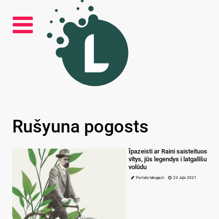
Rušyuna pogosts
Īpazeisti ar Raini saisteituos
vītys, jūs legendys i latgalīšu
volūdu
Portals lakuga.lv
23 Juļs 2021