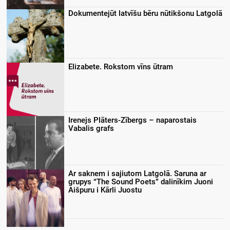
Dokumentejūt latvīšu bēru nūtikšonu Latgolā
Elizabete. Rokstom vīns ūtram
Irenejs Plāters-Zībergs – naparostais
Vabalis grafs
Ar saknem i sajiutom Latgolā. Saruna ar
grupys “The Sound Poets” dalinīkim Juoni
Aišpuru i Kārli Juostu