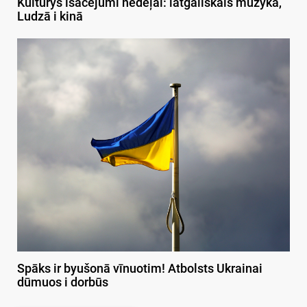
Kulturys īsacejumi nedeļai: latgaliskais muzykā,
Ludzā i kinā
Spāks ir byušonā vīnuotim! Atbolsts Ukrainai
dūmuos i dorbūs