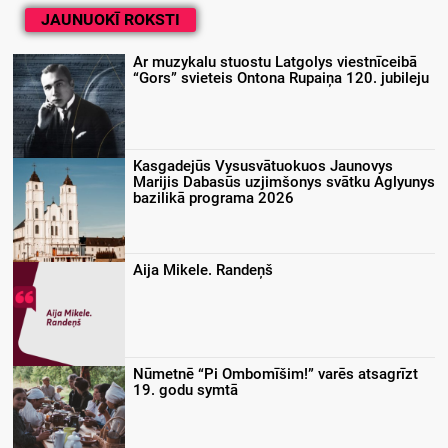
JAUNUOKĪ ROKSTI
Ar muzykalu stuostu Latgolys viestnīceibā
“Gors” svieteis Ontona Rupaiņa 120. jubileju
Kasgadejūs Vysusvātuokuos Jaunovys
Marijis Dabasūs uzjimšonys svātku Aglyunys
bazilikā programa 2026
Aija Mikele. Randeņš
Nūmetnē “Pi Ombomīšim!” varēs atsagrīzt
19. godu symtā