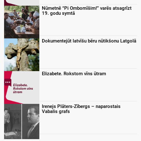
Nūmetnē “Pi Ombomīšim!” varēs atsagrīzt
19. godu symtā
Dokumentejūt latvīšu bēru nūtikšonu Latgolā
Elizabete. Rokstom vīns ūtram
Irenejs Plāters-Zībergs – naparostais
Vabalis grafs