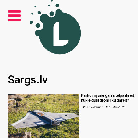
Sargs.lv
Parkū myusu gaisa telpā īkreit
nūkleiduši droni i kū dareit?
Portals lakuga.lv
13 Maijs 2026