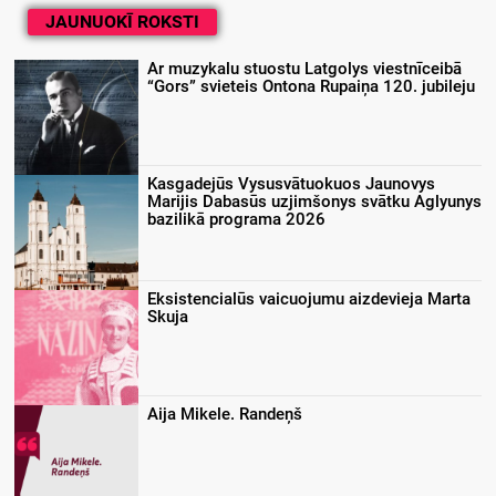
JAUNUOKĪ ROKSTI
Ar muzykalu stuostu Latgolys viestnīceibā
“Gors” svieteis Ontona Rupaiņa 120. jubileju
Kasgadejūs Vysusvātuokuos Jaunovys
Marijis Dabasūs uzjimšonys svātku Aglyunys
bazilikā programa 2026
Eksistencialūs vaicuojumu aizdevieja Marta
Skuja
Aija Mikele. Randeņš