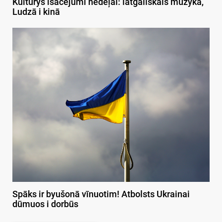
Kulturys īsacejumi nedeļai: latgaliskais muzykā,
Ludzā i kinā
Spāks ir byušonā vīnuotim! Atbolsts Ukrainai
dūmuos i dorbūs