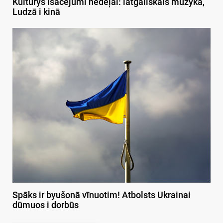
Kulturys īsacejumi nedeļai: latgaliskais muzykā,
Ludzā i kinā
Spāks ir byušonā vīnuotim! Atbolsts Ukrainai
dūmuos i dorbūs