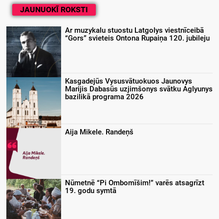
JAUNUOKĪ ROKSTI
Ar muzykalu stuostu Latgolys viestnīceibā
“Gors” svieteis Ontona Rupaiņa 120. jubileju
Kasgadejūs Vysusvātuokuos Jaunovys
Marijis Dabasūs uzjimšonys svātku Aglyunys
bazilikā programa 2026
Aija Mikele. Randeņš
Nūmetnē “Pi Ombomīšim!” varēs atsagrīzt
19. godu symtā