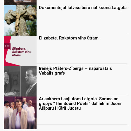
Dokumentejūt latvīšu bēru nūtikšonu Latgolā
Elizabete. Rokstom vīns ūtram
Irenejs Plāters-Zībergs – naparostais
Vabalis grafs
Ar saknem i sajiutom Latgolā. Saruna ar
grupys “The Sound Poets” dalinīkim Juoni
Aišpuru i Kārli Juostu