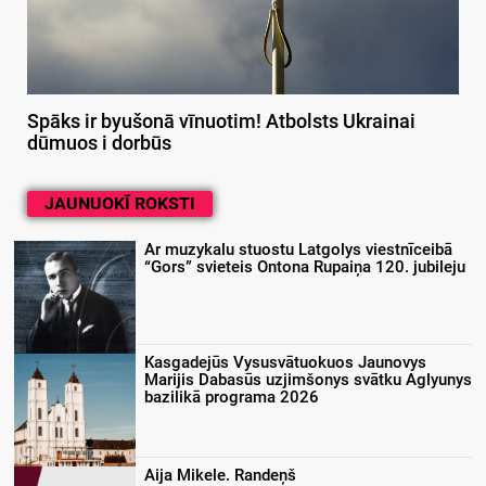
Spāks ir byušonā vīnuotim! Atbolsts Ukrainai
dūmuos i dorbūs
JAUNUOKĪ ROKSTI
Ar muzykalu stuostu Latgolys viestnīceibā
“Gors” svieteis Ontona Rupaiņa 120. jubileju
Kasgadejūs Vysusvātuokuos Jaunovys
Marijis Dabasūs uzjimšonys svātku Aglyunys
bazilikā programa 2026
Aija Mikele. Randeņš