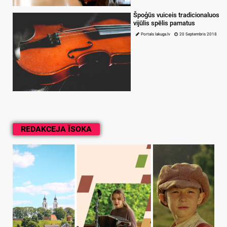
Špoģūs vuiceis tradicionaluos
vijūlis spēlis pamatus
Portals lakuga.lv
20 Septembris 2018
REDAKCEJA ĪSOKA