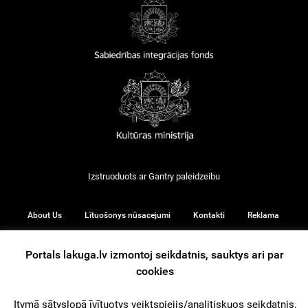
Izstruoduots ar
Gantry
paleidzeibu
About Us
Lītuošonys nūsacejumi
Kontakti
Reklama
Portals lakuga.lv izmontoj seikdatnis, sauktys ari par
cookies
© 2026
Itymā sātyslopā īvītuotys veiktspiejis/analitiskuos seikdatnis,