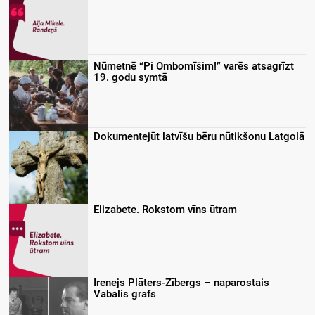
Nūmetnē “Pi Ombomīšim!” varēs atsagrīzt
19. godu symtā
Dokumentejūt latvīšu bēru nūtikšonu Latgolā
Elizabete. Rokstom vīns ūtram
Irenejs Plāters-Zībergs – naparostais
Vabalis grafs