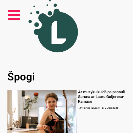
Špogi
Ar muzyku kuldā pa pasauli.
Saruna ar Lauru Gutjeresu-
Kamačo
Portals lakuga.lv
2 Juņs 2025