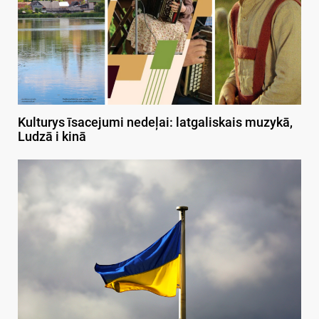
Kulturys īsacejumi nedeļai: latgaliskais muzykā,
Ludzā i kinā