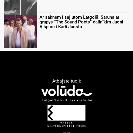
Ar saknem i sajiutom Latgolā. Saruna ar
grupys “The Sound Poets” dalinīkim Juoni
Aišpuru i Kārli Juostu
Atbaļsteituoji: