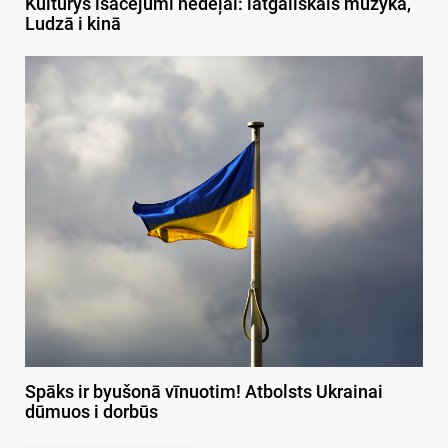
Kulturys īsacejumi nedeļai: latgaliskais muzykā,
Ludzā i kinā
Spāks ir byušonā vīnuotim! Atbolsts Ukrainai
dūmuos i dorbūs