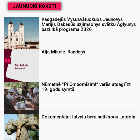
JAUNUOKĪ ROKSTI
Kasgadejūs Vysusvātuokuos Jaunovys
Marijis Dabasūs uzjimšonys svātku Aglyunys
bazilikā programa 2026
Aija Mikele. Randeņš
Nūmetnē “Pi Ombomīšim!” varēs atsagrīzt
19. godu symtā
Dokumentejūt latvīšu bēru nūtikšonu Latgolā