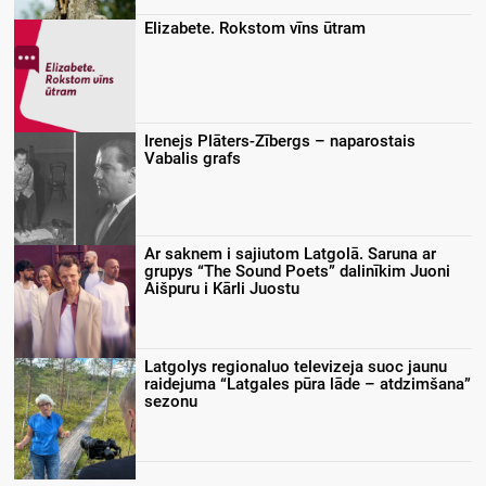
Elizabete. Rokstom vīns ūtram
Irenejs Plāters-Zībergs – naparostais
Vabalis grafs
Ar saknem i sajiutom Latgolā. Saruna ar
grupys “The Sound Poets” dalinīkim Juoni
Aišpuru i Kārli Juostu
Latgolys regionaluo televizeja suoc jaunu
raidejuma “Latgales pūra lāde – atdzimšana”
sezonu