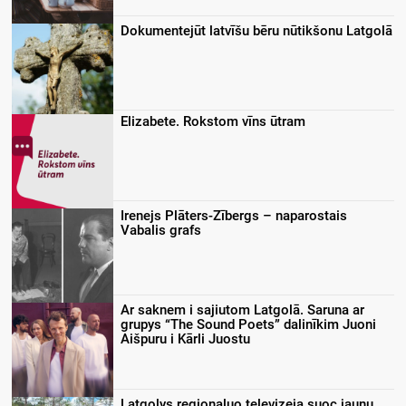
Dokumentejūt latvīšu bēru nūtikšonu Latgolā
Elizabete. Rokstom vīns ūtram
Irenejs Plāters-Zībergs – naparostais
Vabalis grafs
Ar saknem i sajiutom Latgolā. Saruna ar
grupys “The Sound Poets” dalinīkim Juoni
Aišpuru i Kārli Juostu
Latgolys regionaluo televizeja suoc jaunu