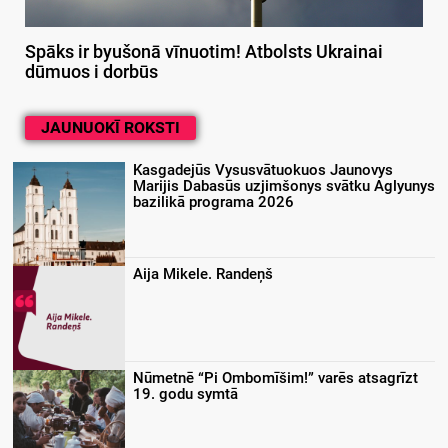
Spāks ir byušonā vīnuotim! Atbolsts Ukrainai
dūmuos i dorbūs
JAUNUOKĪ ROKSTI
Kasgadejūs Vysusvātuokuos Jaunovys
Marijis Dabasūs uzjimšonys svātku Aglyunys
bazilikā programa 2026
Aija Mikele. Randeņš
Nūmetnē “Pi Ombomīšim!” varēs atsagrīzt
19. godu symtā