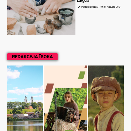
Latgolā
Portals lakuga.lv
31 Augusts 2021
REDAKCEJA ĪSOKA