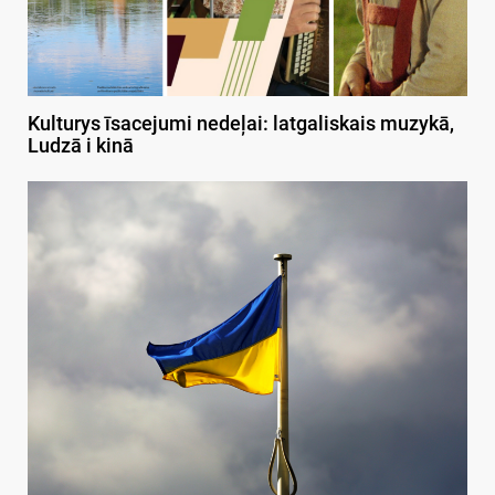
Kulturys īsacejumi nedeļai: latgaliskais muzykā,
Ludzā i kinā