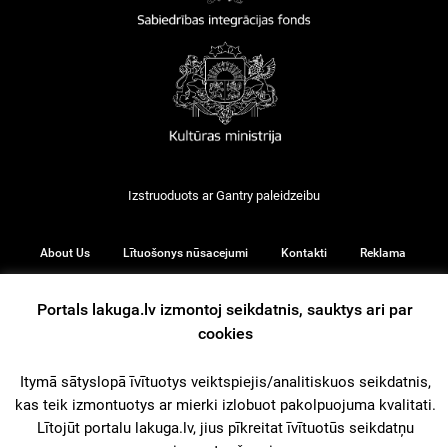
Izstruoduots ar
Gantry
paleidzeibu
About Us
Lītuošonys nūsacejumi
Kontakti
Reklama
Portals lakuga.lv izmontoj seikdatnis, sauktys ari par
cookies
© 2026
Itymā sātyslopā īvītuotys veiktspiejis/analitiskuos seikdatnis,
kas teik izmontuotys ar mierki izlobuot pakolpuojuma kvalitati.
iz augšu
Lītojūt portalu lakuga.lv, jius pīkreitat īvītuotūs seikdatņu