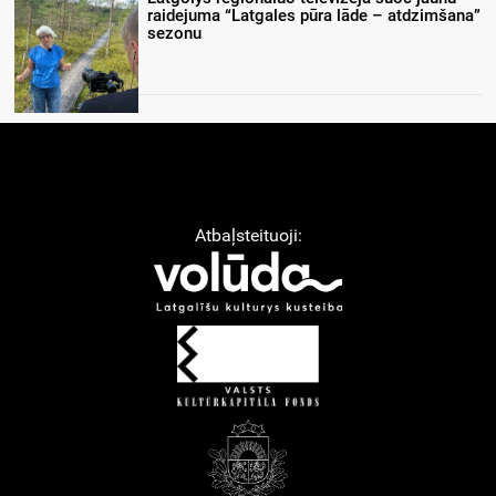
raidejuma “Latgales pūra lāde – atdzimšana”
sezonu
Atbaļsteituoji: