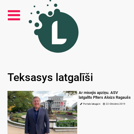
Teksasys latgalīši
Ar misejis apziņu. ASV
latgalīts Pīters Aloizs Ragaušs
Portals lakuga.lv
22 Oktobris 2019