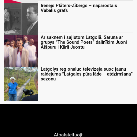
Irenejs Plāters-Zībergs – naparostais
Vabalis grafs
Ar saknem i sajiutom Latgolā. Saruna ar
grupys “The Sound Poets” dalinīkim Juoni
Aišpuru i Kārli Juostu
Latgolys regionaluo televizeja suoc jaunu
raidejuma “Latgales pūra lāde – atdzimšana”
sezonu
Atbaļsteituoji: