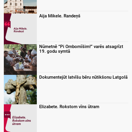
Aija Mikele. Randeņš
Nūmetnē “Pi Ombomīšim!” varēs atsagrīzt
19. godu symtā
Dokumentejūt latvīšu bēru nūtikšonu Latgolā
Elizabete. Rokstom vīns ūtram