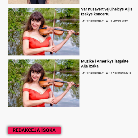
Var nūsavērt vejūļneicys Aijis
Īzakys koncertu
Portals lakuga.lv
15 Janvars 2019
Muzike i Amerikys latgalīte
Aija Īzaka
Portals lakuga.lv
14 Novembris 2018
REDAKCEJA ĪSOKA