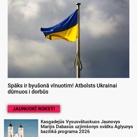
Spāks ir byušonā vīnuotim! Atbolsts Ukrainai
dūmuos i dorbūs
JAUNUOKĪ ROKSTI
Kasgadejūs Vysusvātuokuos Jaunovys
Marijis Dabasūs uzjimšonys svātku Aglyunys
bazilikā programa 2026