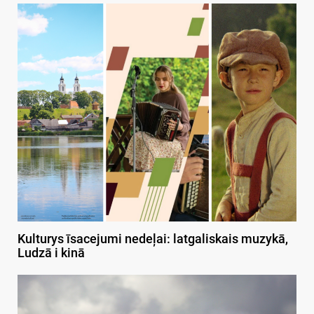
Kulturys īsacejumi nedeļai: latgaliskais muzykā,
Ludzā i kinā