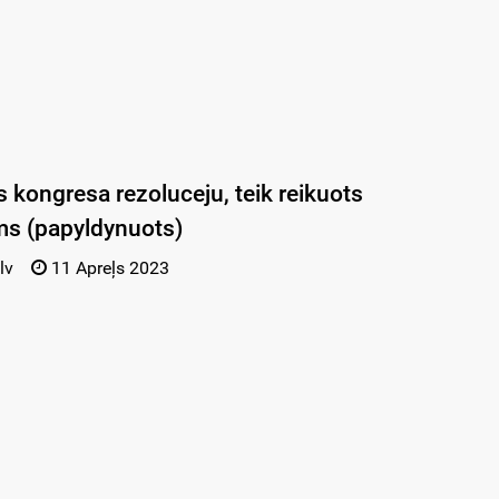
s kongresa rezoluceju, teik reikuots
ms (papyldynuots)
lv
11 Apreļs 2023