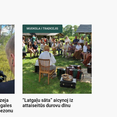
MUOKSLA I TRADICEJIS
izeja
“Latgaļu sāta” aicynoj iz
tgales
attaiseitūs durovu dīnu
sezonu