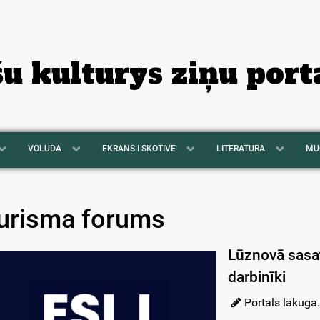
šu kulturys ziņu port
VOLŪDA
EKRANS I SKOTIVE
LITERATURA
MU
urisma forums
Lūznovā sasat
darbinīki
Portals lakuga.