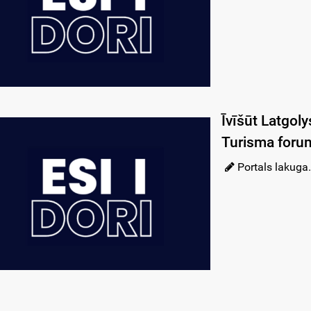
Īvīšūt Latgoly
Turisma foru
Portals lakuga.