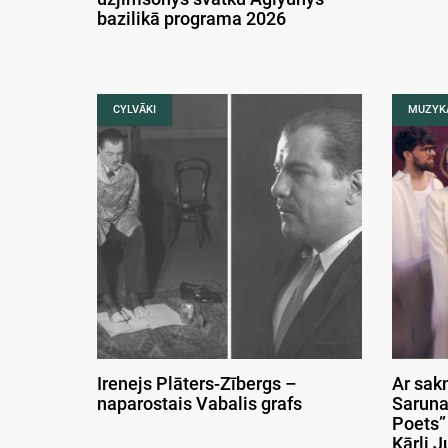
bazilikā programa 2026
CYLVĀKI
MUZYK
Irenejs Plāters-Zībergs –
Ar sak
naparostais Vabalis grafs
Saruna
Poets”
Kārli J