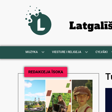
Latgalī
MUZYKA
VIESTURE I RELIGEJA
CYLVĀKI
REDAKCEJA ĪSOKA
T