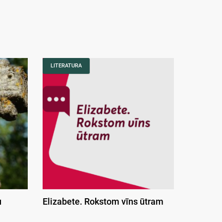
LITERATURA
u
Elizabete. Rokstom vīns ūtram