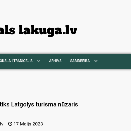
als lakuga.lv
OKSLA I TRADICEJIS
ARHIVS
SABĪDREIBA
iks Latgolys turisma nūzaris
lv
17 Maijs 2023