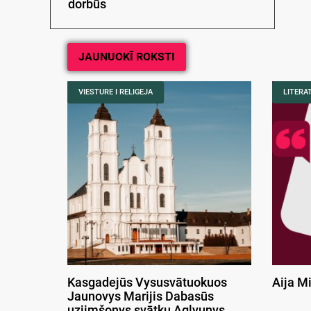
dorbūs
JAUNUOKĪ ROKSTI
VIESTURE I RELIGEJA
LITERA
Kasgadejūs Vysusvātuokuos
Aija M
Jaunovys Marijis Dabasūs
uzjimšonys svātku Aglyunys