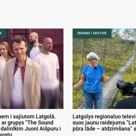
A
EKRANS I SKOTIVE
nem i sajiutom Latgolā.
Latgolys regionaluo telev
 ar grupys “The Sound
suoc jaunu raidejuma “La
 dalinīkim Juoni Aišpuru i
pūra lāde – atdzimšana” 
uostu