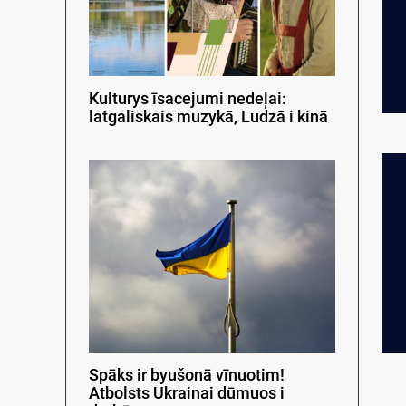
Kulturys īsacejumi nedeļai:
latgaliskais muzykā, Ludzā i kinā
Spāks ir byušonā vīnuotim!
Atbolsts Ukrainai dūmuos i