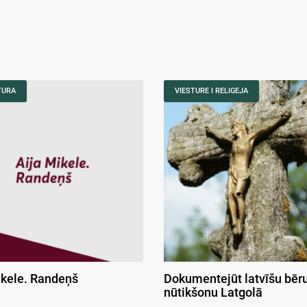
TURA
VIESTURE I RELIGEJA
ikele. Randeņš
Dokumentejūt latvīšu bēr
nūtikšonu Latgolā