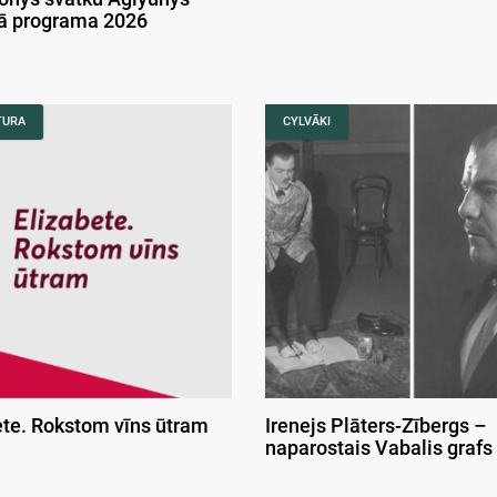
kā programa 2026
TURA
CYLVĀKI
ete. Rokstom vīns ūtram
Irenejs Plāters-Zībergs –
naparostais Vabalis grafs