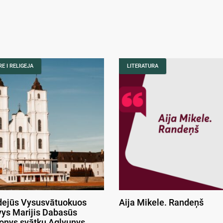
E I RELIGEJA
LITERATURA
ejūs Vysusvātuokuos
Aija Mikele. Randeņš
ys Marijis Dabasūs
onys svātku Aglyunys