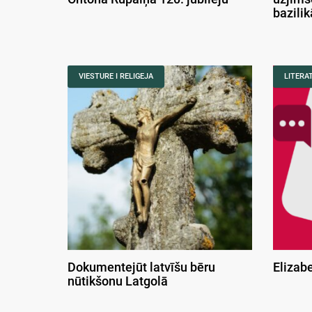
bazili
VIESTURE I RELIGEJA
LITERA
Dokumentejūt latvīšu bēru
Elizab
nūtikšonu Latgolā