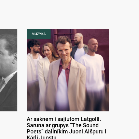
MUZYKA
Ar saknem i sajiutom Latgolā.
Saruna ar grupys “The Sound
Poets” dalinīkim Juoni Aišpuru i
Kārli Juostu