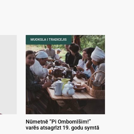
MUOKSLA I TRADICEJIS
Nūmetnē “Pi Ombomīšim!”
varēs atsagrīzt 19. godu symtā