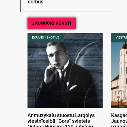
dorbūs
JAUNUOKĪ ROKSTI
EKRANS I SKOTIVE
VIESTUR
Ar muzykalu stuostu Latgolys
Kasgad
viestnīceibā “Gors” svieteis
Jaunov
Ontona Rupaiņa 120. jubileju
uzjimš