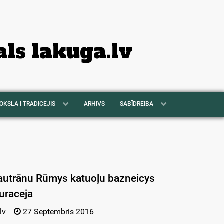
als lakuga.lv
OKSLA I TRADICEJIS
ARHIVS
SABĪDREIBA
autrānu Rūmys katuoļu bazneicys
uraceja
lv
27 Septembris 2016