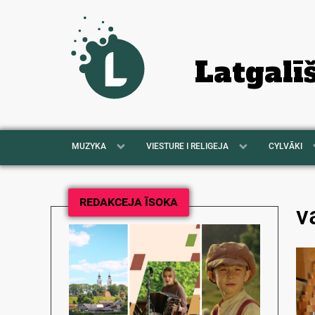
Latgalī
MUZYKA
VIESTURE I RELIGEJA
CYLVĀKI
REDAKCEJA ĪSOKA
v