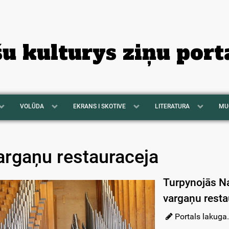
šu kulturys ziņu port
VOLŪDA
EKRANS I SKOTIVE
LITERATURA
MU
argaņu restauraceja
Turpynojās N
vargaņu resta
Portals lakuga.