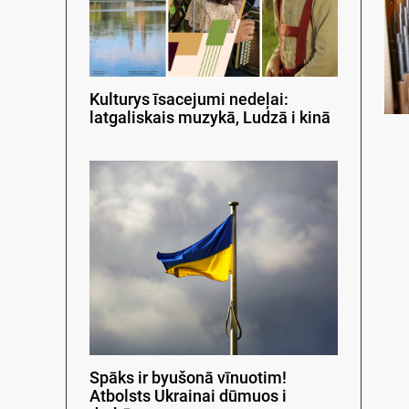
Kulturys īsacejumi nedeļai:
latgaliskais muzykā, Ludzā i kinā
Spāks ir byušonā vīnuotim!
Atbolsts Ukrainai dūmuos i