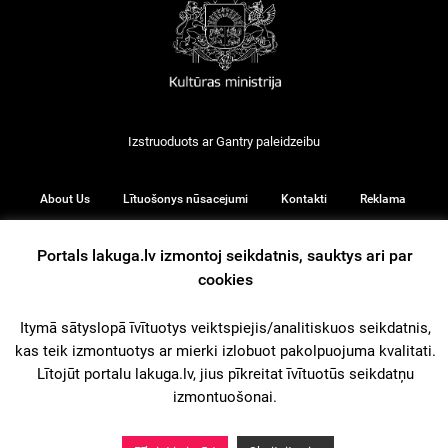
Izstruoduots ar
Gantry
paleidzeibu
About Us
Lītuošonys nūsacejumi
Kontakti
Reklama
Portals lakuga.lv izmontoj seikdatnis, sauktys ari par
cookies
© 2026
Itymā sātyslopā īvītuotys veiktspiejis/analitiskuos seikdatnis,
kas teik izmontuotys ar mierki izlobuot pakolpuojuma kvalitati.
iz augšu
Lītojūt portalu lakuga.lv, jius pīkreitat īvītuotūs seikdatņu
izmontuošonai.