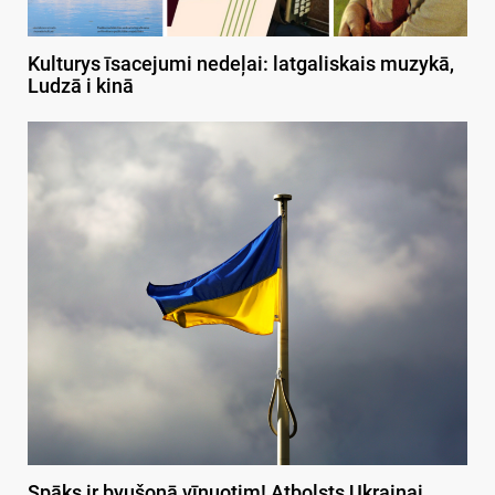
Kulturys īsacejumi nedeļai: latgaliskais muzykā,
Ludzā i kinā
Spāks ir byušonā vīnuotim! Atbolsts Ukrainai