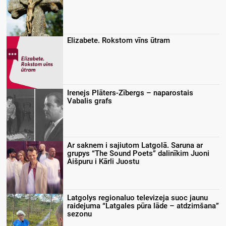
Elizabete. Rokstom vīns ūtram
Irenejs Plāters-Zībergs – naparostais
Vabalis grafs
Ar saknem i sajiutom Latgolā. Saruna ar
grupys “The Sound Poets” dalinīkim Juoni
Aišpuru i Kārli Juostu
Latgolys regionaluo televizeja suoc jaunu
raidejuma “Latgales pūra lāde – atdzimšana”
sezonu