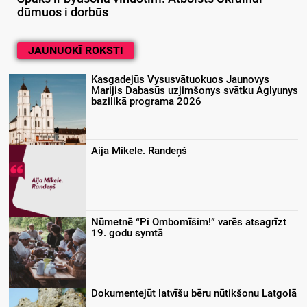
dūmuos i dorbūs
JAUNUOKĪ ROKSTI
Kasgadejūs Vysusvātuokuos Jaunovys
Marijis Dabasūs uzjimšonys svātku Aglyunys
bazilikā programa 2026
Aija Mikele. Randeņš
Nūmetnē “Pi Ombomīšim!” varēs atsagrīzt
19. godu symtā
Dokumentejūt latvīšu bēru nūtikšonu Latgolā