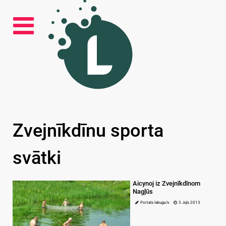
Zvejnīkdīnu sporta
svātki
Aicynoj iz Zvejnīkdīnom
Nagļūs
Portals lakuga.lv
3 Juļs 2013