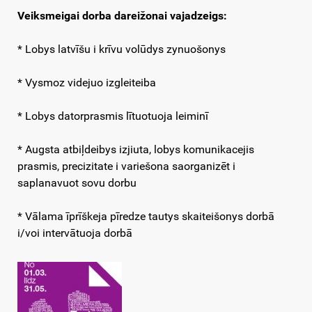
Veiksmeigai dorba dareižonai vajadzeigs
:
* Lobys latvīšu i krīvu volūdys zynuošonys
* Vysmoz videjuo izgleiteiba
* Lobys datorprasmis lītuotuoja leiminī
* Augsta atbiļdeibys izjiuta, lobys komunikacejis
prasmis, precizitate i variešona saorganizēt i
saplanavuot sovu dorbu
* Vālama īprīškeja pīredze tautys skaiteišonys dorbā
i/voi intervātuoja dorbā