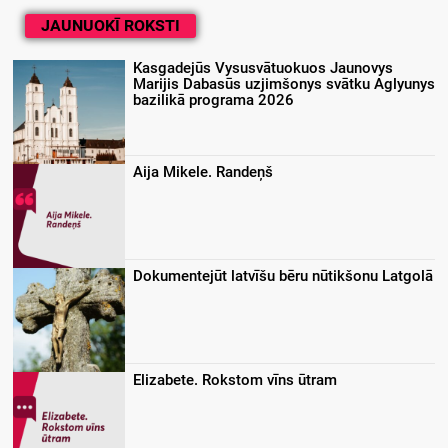
JAUNUOKĪ ROKSTI
Kasgadejūs Vysusvātuokuos Jaunovys
Marijis Dabasūs uzjimšonys svātku Aglyunys
bazilikā programa 2026
Aija Mikele. Randeņš
Dokumentejūt latvīšu bēru nūtikšonu Latgolā
Elizabete. Rokstom vīns ūtram