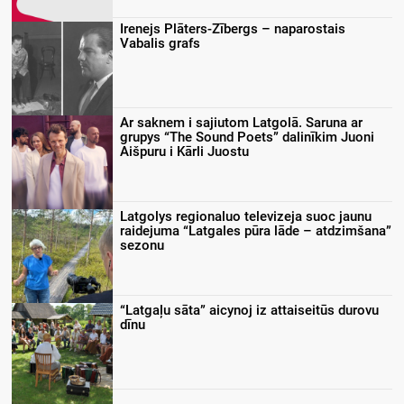
Irenejs Plāters-Zībergs – naparostais
Vabalis grafs
Ar saknem i sajiutom Latgolā. Saruna ar
grupys “The Sound Poets” dalinīkim Juoni
Aišpuru i Kārli Juostu
Latgolys regionaluo televizeja suoc jaunu
raidejuma “Latgales pūra lāde – atdzimšana”
sezonu
“Latgaļu sāta” aicynoj iz attaiseitūs durovu
dīnu