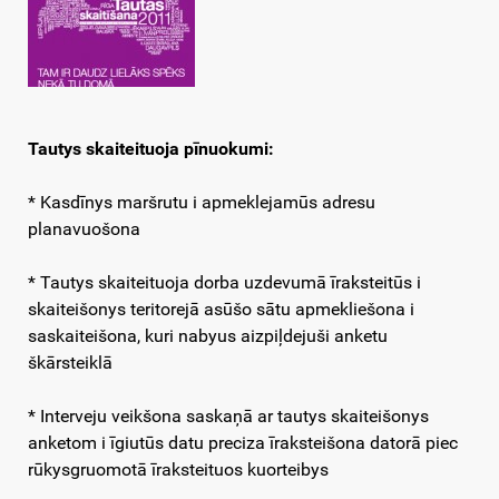
Tautys skaiteituoja pīnuokumi
:
* Kasdīnys maršrutu i apmeklejamūs adresu
planavuošona
* Tautys skaiteituoja dorba uzdevumā īraksteitūs i
skaiteišonys teritorejā asūšo sātu apmekliešona i
saskaiteišona, kuri nabyus aizpiļdejuši anketu
škārsteiklā
* Interveju veikšona saskaņā ar tautys skaiteišonys
anketom i īgiutūs datu preciza īraksteišona datorā piec
rūkysgruomotā īraksteituos kuorteibys