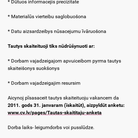
* Dūtuos informacejis precizitate
* Materialūs vierteibu saglobuošona
* Datu aizsardzeibys nūsacejumu īvāruošona
Tautys skaiteituoji
tiks nūdrūšynuoti ar:
* Dorbam vajadzeigajom apvuiceibom pyrma tautys
skaiteišonys suokšonys
* Dorbam vajadzeigajim resursim
Aicynoj pīsasaceit tautys skaiteituoju vakancem da
2011. gods 31. janvaram (īskaitūt), aizpyldūt anketu:
www.cv.lv/pages/Tautas-skaititaju-anketa
Dorba laiks- leigumdorbs voi pusslūdze.