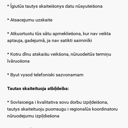
* Īgiutūs tautys skaiteišonys datu nūsyuteišona
* Atsacejumu uzskaite
* Atkuortuotu tūs sātu apmekliešona, kur nav veikta
aptauja, gadejumā, ja nav satikti saiminīki
* Kotru dīnu atskaišu veikšona, nūruodeitūs termiņu
īvāruošona
* Byut vysod telefoniski sazvonamam
Tautas skaiteituoja
atbiļdeiba:
* Sovlaiceiga i kvalitativa sovu dorbu izpiļdeišona,
tautys skaiteituoju puorraugu i regionalūs koordinatoru
nūruodejumu izpiļdiešona