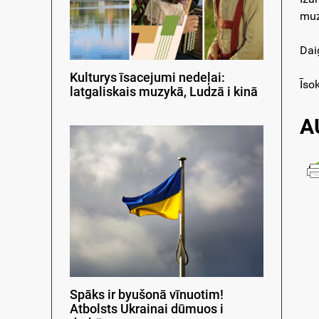
muz
Dai
Kulturys īsacejumi nedeļai:
Īso
latgaliskais muzykā, Ludzā i kinā
A
Spāks ir byušonā vīnuotim!
Atbolsts Ukrainai dūmuos i