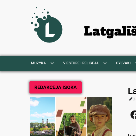
Latgalī
MUZYKA
VIESTURE I RELIGEJA
CYLVĀKI
REDAKCEJA ĪSOKA
L
j
Iza