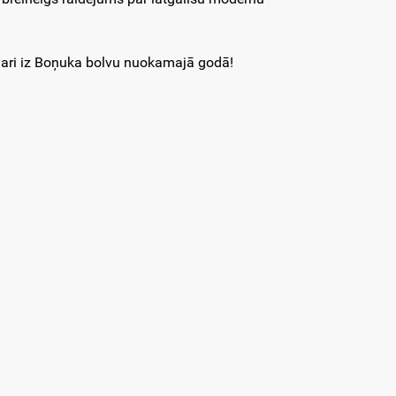
t ari iz Boņuka bolvu nuokamajā godā!