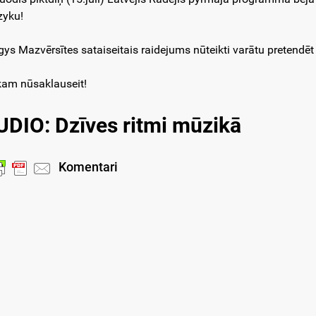
yku!
gys Mazvērsītes sataiseitais raidejums nūteikti varātu pretendē
kam nūsaklauseit!
UDIO:
Dzīves ritmi mūzikā
Komentari