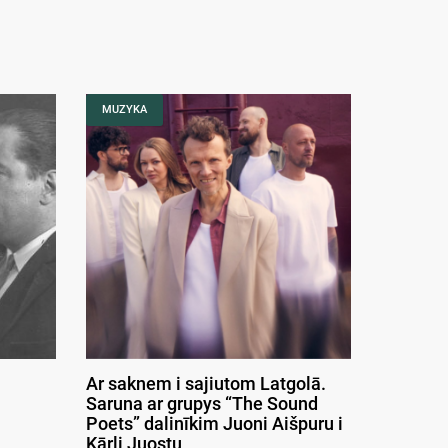
MUZYKA
Ar saknem i sajiutom Latgolā.
Saruna ar grupys “The Sound
Poets” dalinīkim Juoni Aišpuru i
Kārli Juostu