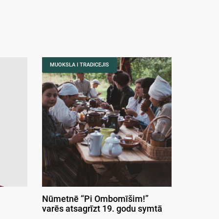
MUOKSLA I TRADICEJIS
Nūmetnē “Pi Ombomīšim!”
varēs atsagrīzt 19. godu symtā