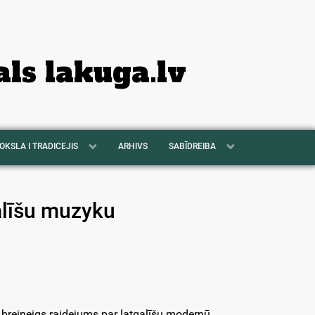
als lakuga.lv
OKSLA I TRADICEJIS
ARHIVS
SABĪDREIBA
galīšu muzyku
a breineigs raidejums par latgalīšu modernū