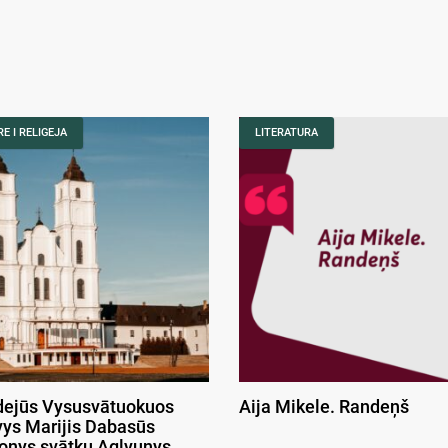
E I RELIGEJA
LITERATURA
ejūs Vysusvātuokuos
Aija Mikele. Randeņš
ys Marijis Dabasūs
onys svātku Aglyunys