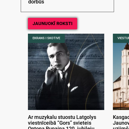
dorbūs
JAUNUOKĪ ROKSTI
EKRANS I SKOTIVE
VIESTUR
Ar muzykalu stuostu Latgolys
Kasgad
viestnīceibā “Gors” svieteis
Jaunov
Ontona Rupaiņa 120. jubileju
uzjimš