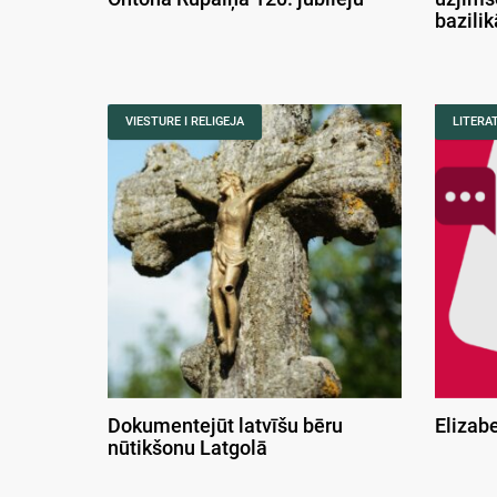
bazili
VIESTURE I RELIGEJA
LITERA
Dokumentejūt latvīšu bēru
Elizab
nūtikšonu Latgolā