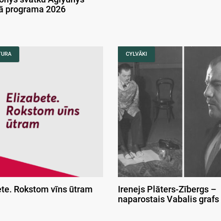
kā programa 2026
TURA
CYLVĀKI
ete. Rokstom vīns ūtram
Irenejs Plāters-Zībergs –
naparostais Vabalis grafs