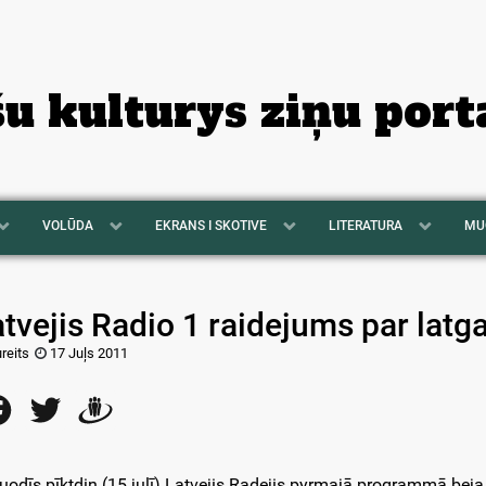
šu kulturys ziņu port
VOLŪDA
EKRANS I SKOTIVE
LITERATURA
MU
atvejis Radio 1 raidejums par lat
ureits
17 Juļs 2011
Facebook
Twitter
Draugiem
ruodīs pīktdiņ (15.julī) Latvejis Radejis pyrmajā programmā bej