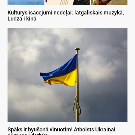
Kulturys īsacejumi nedeļai: latgaliskais muzykā,
Ludzā i kinā
Spāks ir byušonā vīnuotim! Atbolsts Ukrainai