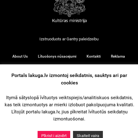
Izstruoduots ar
Gantry
paleidzeibu
About Us
Lītuošonys nūsacejumi
Kontakti
Reklama
Portals lakuga.lv izmontoj seikdatnis, sauktys ari par
cookies
© 2026
Itymā sātyslopā īvītuotys veiktspiejis/analitiskuos seikdatnis,
kas teik izmontuotys ar mierki izlobuot pakolpuojuma kvalitati.
iz augšu
Lītojūt portalu lakuga.lv, jius pīkreitat īvītuotūs seikdatņu
izmontuošonai.
Pīkrist i aizvērt
Skaiteit vaira