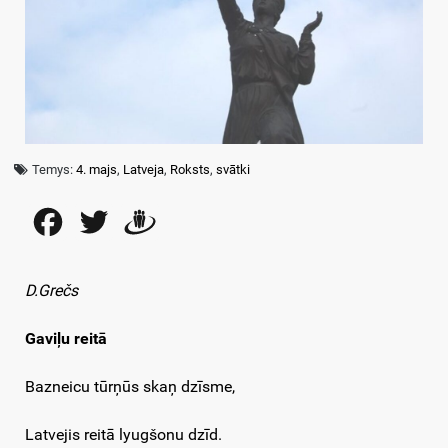
Temys:
4. majs
,
Latveja
,
Roksts
,
svātki
Facebook
Twitter
Draugiem
D.Grečs
Gaviļu reitā
Bazneicu tūrņūs skaņ dzīsme,
Latvejis reitā lyugšonu dzīd.