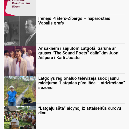
Irenejs Plāters-Zībergs – naparostais
Vabalis grafs
Ar saknem i sajiutom Latgolā. Saruna ar
grupys “The Sound Poets” dalinīkim Juoni
Aišpuru i Kārli Juostu
Latgolys regionaluo televizeja suoc jaunu
raidejuma “Latgales pūra lāde – atdzimšana”
sezonu
“Latgaļu sāta” aicynoj iz attaiseitūs durovu
dīnu