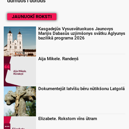
dūmuos i dorbūs
JAUNUOKĪ ROKSTI
Kasgadejūs Vysusvātuokuos Jaunovys
Marijis Dabasūs uzjimšonys svātku Aglyunys
bazilikā programa 2026
Aija Mikele. Randeņš
Dokumentejūt latvīšu bēru nūtikšonu Latgolā
Elizabete. Rokstom vīns ūtram