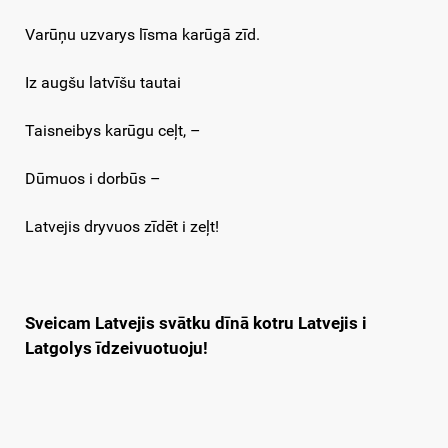
Varūņu uzvarys līsma karūgā zīd.
Iz augšu latvīšu tautai
Taisneibys karūgu ceļt, –
Dūmuos i dorbūs –
Latvejis dryvuos zīdēt i zeļt!
Sveicam Latvejis svātku dīnā kotru Latvejis i
Latgolys īdzeivuotuoju!