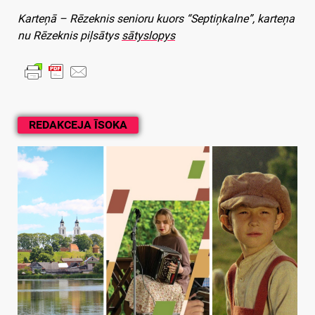
Karteņā – Rēzeknis senioru kuors “Septiņkalne”, karteņa
nu Rēzeknis piļsātys
sātyslopys
REDAKCEJA ĪSOKA