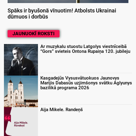
Spāks ir byušonā vīnuotim! Atbolsts Ukrainai
dūmuos i dorbūs
JAUNUOKĪ ROKSTI
Ar muzykalu stuostu Latgolys viestnīceibā
“Gors” svieteis Ontona Rupaiņa 120. jubileju
Kasgadejūs Vysusvātuokuos Jaunovys
Marijis Dabasūs uzjimšonys svātku Aglyunys
bazilikā programa 2026
Aija Mikele. Randeņš