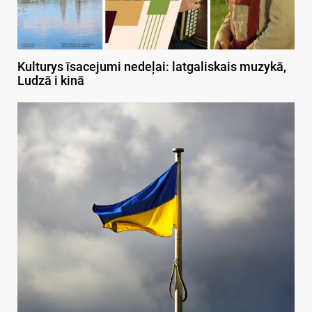
Kulturys īsacejumi nedeļai: latgaliskais muzykā,
Ludzā i kinā