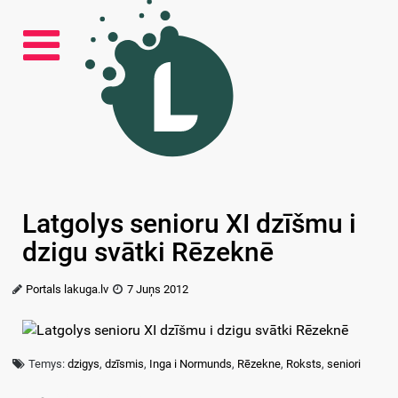
Latgolys senioru XI dzīšmu i
dzigu svātki Rēzeknē
Portals lakuga.lv
7 Juņs 2012
Temys:
dzigys
,
dzīsmis
,
Inga i Normunds
,
Rēzekne
,
Roksts
,
seniori