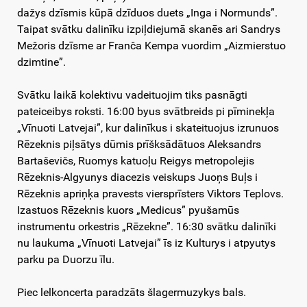
dažys dzīsmis kūpā dzīduos duets „Inga i Normunds”.
Taipat svātku dalinīku izpiļdiejumā skanēs ari Sandrys
Mežoris dzīsme ar Franča Kempa vuordim „Aizmierstuo
dzimtine”.
Svātku laikā kolektivu vadeituojim tiks pasnāgti
pateiceibys roksti. 16:00 byus svātbreids pi pīminekļa
„Vīnuoti Latvejai”, kur dalinīkus i skateituojus izrunuos
Rēzeknis piļsātys dūmis prīšksādātuos Aleksandrs
Bartaševičs, Ruomys katuoļu Reigys metropolejis
Rēzeknis-Algyunys diacezis veiskups Juoņs Buļs i
Rēzeknis apriņķa pravests viersprīsters Viktors Teplovs.
Izastuos Rēzeknis kuors „Medicus” pyušamūs
instrumentu orkestris „Rēzekne”. 16:30 svātku dalinīki
nu laukuma „Vīnuoti Latvejai” īs iz Kulturys i atpyutys
parku pa Duorzu īlu.
Piec lelkoncerta paradzāts šlagermuzykys bals.