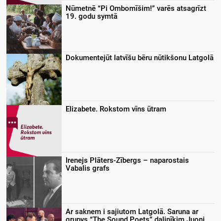
Nūmetnē “Pi Ombomīšim!” varēs atsagrīzt
19. godu symtā
Dokumentejūt latvīšu bēru nūtikšonu Latgolā
Elizabete. Rokstom vīns ūtram
Irenejs Plāters-Zībergs – naparostais
Vabalis grafs
Ar saknem i sajiutom Latgolā. Saruna ar
grupys “The Sound Poets” dalinīkim Juoni