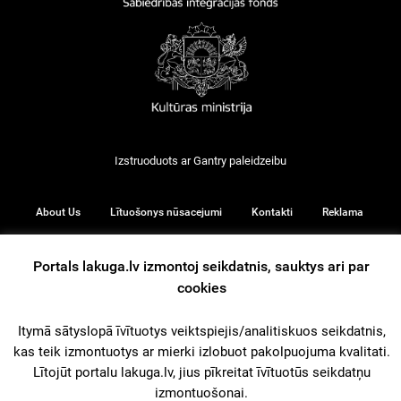
Izstruoduots ar
Gantry
paleidzeibu
About Us
Lītuošonys nūsacejumi
Kontakti
Reklama
Portals lakuga.lv izmontoj seikdatnis, sauktys ari par
cookies
© 2026
Itymā sātyslopā īvītuotys veiktspiejis/analitiskuos seikdatnis,
kas teik izmontuotys ar mierki izlobuot pakolpuojuma kvalitati.
iz augšu
Lītojūt portalu lakuga.lv, jius pīkreitat īvītuotūs seikdatņu
izmontuošonai.