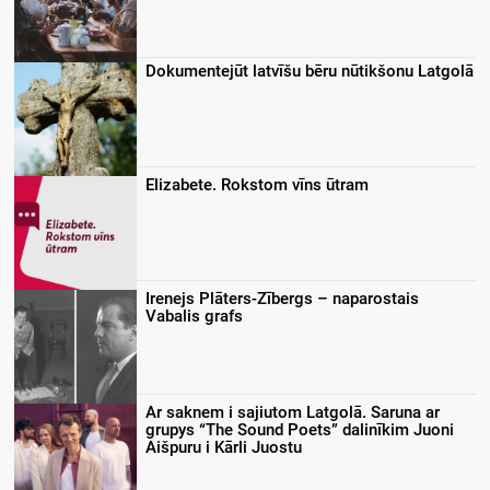
Dokumentejūt latvīšu bēru nūtikšonu Latgolā
Elizabete. Rokstom vīns ūtram
Irenejs Plāters-Zībergs – naparostais
Vabalis grafs
Ar saknem i sajiutom Latgolā. Saruna ar
grupys “The Sound Poets” dalinīkim Juoni
Aišpuru i Kārli Juostu