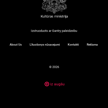
Izstruoduots ar
Gantry
paleidzeibu
About Us
Lītuošonys nūsacejumi
Kontakti
Reklama
© 2026
iz augšu