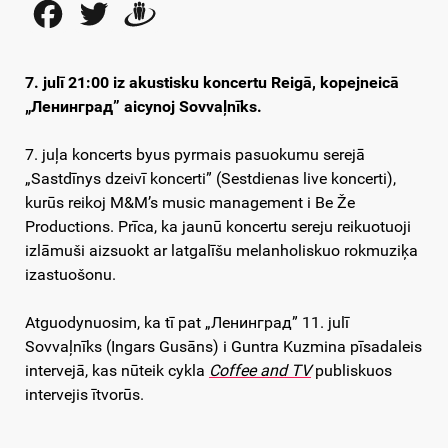
Facebook
Twitter
Draugiem
7. julī 21:00 iz akustisku koncertu Reigā, kopejneicā
„Ленинград” aicynoj Sovvaļnīks.
7. juļa koncerts byus pyrmais pasuokumu serejā
„Sastdīnys dzeivī koncerti” (Sestdienas live koncerti),
kurūs reikoj M&M’s music management i Be Že
Productions. Prīca, ka jaunū koncertu sereju reikuotuoji
izlāmuši aizsuokt ar latgalīšu melanholiskuo rokmuziķa
izastuošonu.
Atguodynuosim, ka tī pat „Ленинград” 11. julī
Sovvaļnīks (Ingars Gusāns) i Guntra Kuzmina pīsadaleis
intervejā, kas nūteik cykla
Coffee and TV
publiskuos
intervejis ītvorūs.