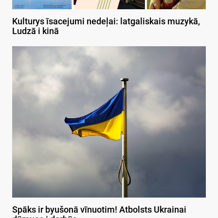
Kulturys īsacejumi nedeļai: latgaliskais muzykā,
Ludzā i kinā
Spāks ir byušonā vīnuotim! Atbolsts Ukrainai