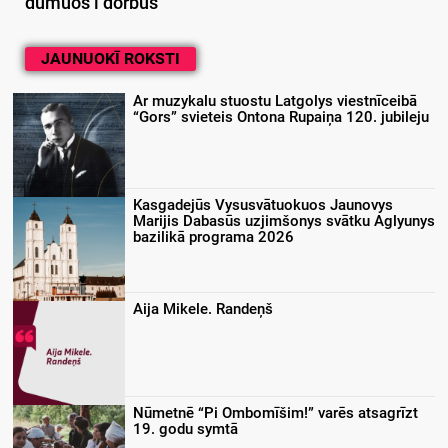
dūmuos i dorbūs
JAUNUOKĪ ROKSTI
Ar muzykalu stuostu Latgolys viestnīceibā
“Gors” svieteis Ontona Rupaiņa 120. jubileju
Kasgadejūs Vysusvātuokuos Jaunovys
Marijis Dabasūs uzjimšonys svātku Aglyunys
bazilikā programa 2026
Aija Mikele. Randeņš
Nūmetnē “Pi Ombomīšim!” varēs atsagrīzt
19. godu symtā