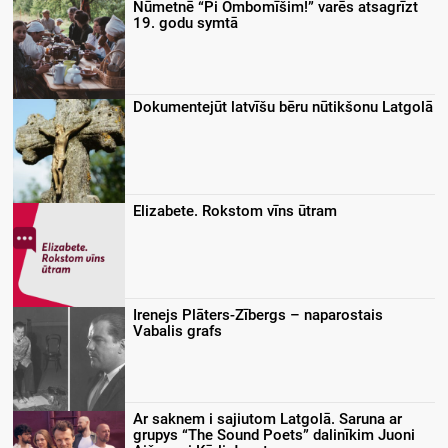
Nūmetnē “Pi Ombomīšim!” varēs atsagrīzt
19. godu symtā
Dokumentejūt latvīšu bēru nūtikšonu Latgolā
Elizabete. Rokstom vīns ūtram
Irenejs Plāters-Zībergs – naparostais
Vabalis grafs
Ar saknem i sajiutom Latgolā. Saruna ar
grupys “The Sound Poets” dalinīkim Juoni