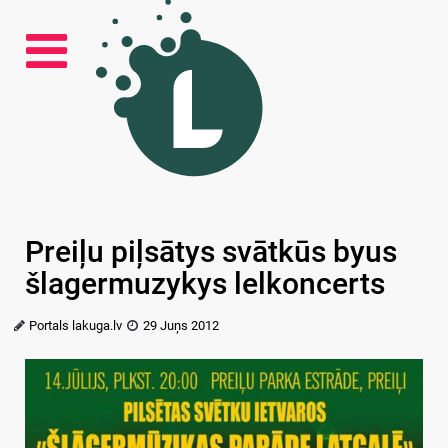
Preiļu piļsātys svātkūs byus
šlagermuzykys lelkoncerts
Portals lakuga.lv
29 Juņs 2012