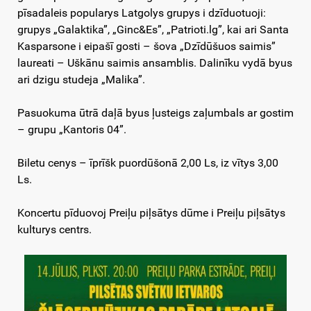
pīsadaleis popularys Latgolys grupys i dzīduotuoji:
grupys „Galaktika”, „Ginc&Es”, „Patrioti.lg”, kai ari Santa
Kasparsone i eipašī gosti – šova „Dzīdūšuos saimis”
laureati – Uškānu saimis ansamblis. Dalinīku vydā byus
ari dzigu studeja „Malika”.
Pasuokuma ūtrā daļā byus ļusteigs zaļumbals ar gostim
– grupu „Kantoris 04”.
Biletu cenys – īprīšk puordūšonā 2,00 Ls, iz vītys 3,00
Ls.
Koncertu pīduovoj Preiļu piļsātys dūme i Preiļu piļsātys
kulturys centrs.