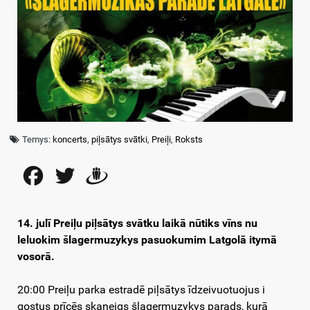
Temys:
koncerts
,
piļsātys svātki
,
Preiļi
,
Roksts
Facebook
Twitter
Draugiem
14. julī Preiļu piļsātys svātku laikā nūtiks vīns nu
leluokim šlagermuzykys pasuokumim Latgolā itymā
vosorā.
20:00 Preiļu parka estradē piļsātys īdzeivuotuojus i
gostus prīcēs skaneigs šlagermuzykys parads, kurā