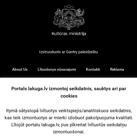
Izstruoduots ar
Gantry
paleidzeibu
About Us
Lītuošonys nūsacejumi
Kontakti
Reklama
Portals lakuga.lv izmontoj seikdatnis, sauktys ari par
cookies
© 2026
Itymā sātyslopā īvītuotys veiktspiejis/analitiskuos seikdatnis,
kas teik izmontuotys ar mierki izlobuot pakolpuojuma kvalitati.
iz augšu
Lītojūt portalu lakuga.lv, jius pīkreitat īvītuotūs seikdatņu
izmontuošonai.