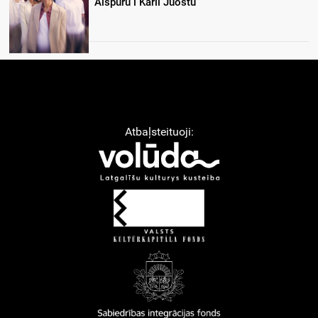
Aišpuru i Kārli Juostu
Atbaļsteituoji: