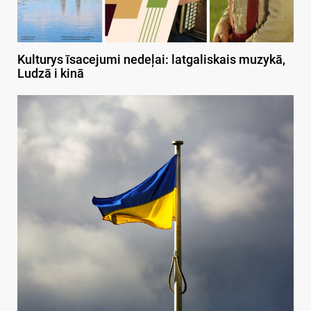
Kulturys īsacejumi nedeļai: latgaliskais muzykā,
Ludzā i kinā