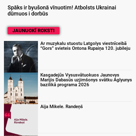
Spāks ir byušonā vīnuotim! Atbolsts Ukrainai
dūmuos i dorbūs
JAUNUOKĪ ROKSTI
Ar muzykalu stuostu Latgolys viestnīceibā
“Gors” svieteis Ontona Rupaiņa 120. jubileju
Kasgadejūs Vysusvātuokuos Jaunovys
Marijis Dabasūs uzjimšonys svātku Aglyunys
bazilikā programa 2026
Aija Mikele. Randeņš