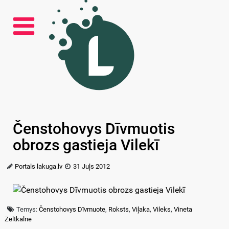
Čenstohovys Dīvmuotis
obrozs gastieja Vilekī
Portals lakuga.lv
31 Juļs 2012
Temys:
Čenstohovys Dīvmuote
,
Roksts
,
Viļaka
,
Vileks
,
Vineta
Zeltkalne