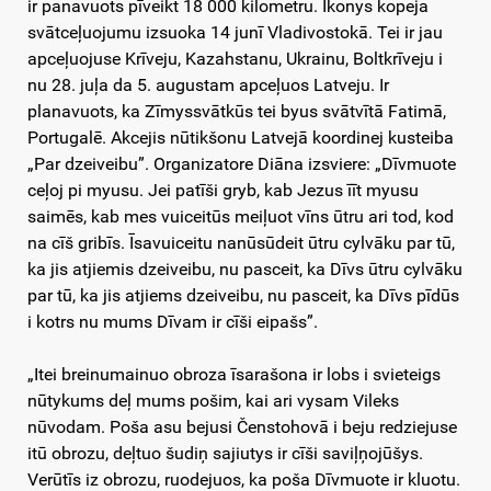
ir panavuots pīveikt 18 000 kilometru. Ikonys kopeja
svātceļuojumu izsuoka 14 junī Vladivostokā. Tei ir jau
apceļuojuse Krīveju, Kazahstanu, Ukrainu, Boltkrīveju i
nu 28. juļa da 5. augustam apceļuos Latveju. Ir
planavuots, ka Zīmyssvātkūs tei byus svātvītā Fatimā,
Portugalē. Akcejis nūtikšonu Latvejā koordinej kusteiba
„Par dzeiveibu”. Organizatore Diāna izsviere: „Dīvmuote
ceļoj pi myusu. Jei patīši gryb, kab Jezus īīt myusu
saimēs, kab mes vuiceitūs meiļuot vīns ūtru ari tod, kod
na cīš gribīs. Īsavuiceitu nanūsūdeit ūtru cylvāku par tū,
ka jis atjiemis dzeiveibu, nu pasceit, ka Dīvs ūtru cylvāku
par tū, ka jis atjiems dzeiveibu, nu pasceit, ka Dīvs pīdūs
i kotrs nu mums Dīvam ir cīši eipašs”.
„Itei breinumainuo obroza īsarašona ir lobs i svieteigs
nūtykums deļ mums pošim, kai ari vysam Vileks
nūvodam. Poša asu bejusi Čenstohovā i beju redziejuse
itū obrozu, deļtuo šudiņ sajiutys ir cīši saviļņojūšys.
Verūtīs iz obrozu, ruodejuos, ka poša Dīvmuote ir kluotu.