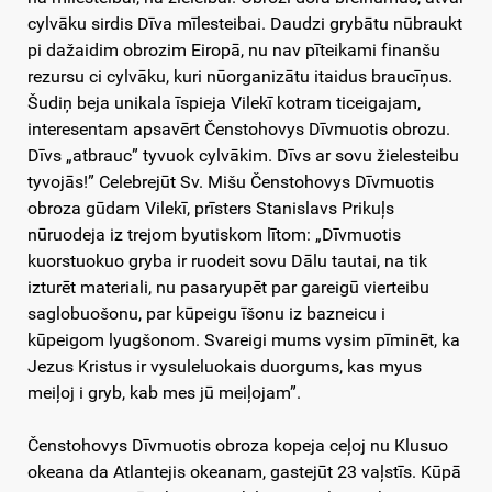
cylvāku sirdis Dīva mīlesteibai. Daudzi grybātu nūbraukt
pi dažaidim obrozim Eiropā, nu nav pīteikami finanšu
rezursu ci cylvāku, kuri nūorganizātu itaidus braucīņus.
Šudiņ beja unikala īspieja Vilekī kotram ticeigajam,
interesentam apsavērt Čenstohovys Dīvmuotis obrozu.
Dīvs „atbrauc” tyvuok cylvākim. Dīvs ar sovu žielesteibu
tyvojās!” Celebrejūt Sv. Mišu Čenstohovys Dīvmuotis
obroza gūdam Vilekī, prīsters Stanislavs Prikuļs
nūruodeja iz trejom byutiskom lītom: „Dīvmuotis
kuorstuokuo gryba ir ruodeit sovu Dālu tautai, na tik
izturēt materiali, nu pasaryupēt par gareigū vierteibu
saglobuošonu, par kūpeigu īšonu iz bazneicu i
kūpeigom lyugšonom. Svareigi mums vysim pīminēt, ka
Jezus Kristus ir vysuleluokais duorgums, kas myus
meiļoj i gryb, kab mes jū meiļojam”.
Čenstohovys Dīvmuotis obroza kopeja ceļoj nu Klusuo
okeana da Atlantejis okeanam, gastejūt 23 vaļstīs. Kūpā