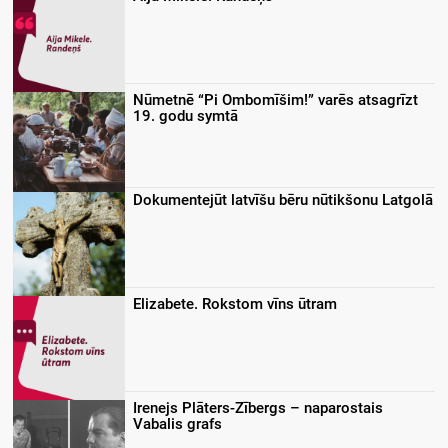
Nūmetnē “Pi Ombomīšim!” varēs atsagrīzt
19. godu symtā
Dokumentejūt latvīšu bēru nūtikšonu Latgolā
Elizabete. Rokstom vīns ūtram
Irenejs Plāters-Zībergs – naparostais
Vabalis grafs