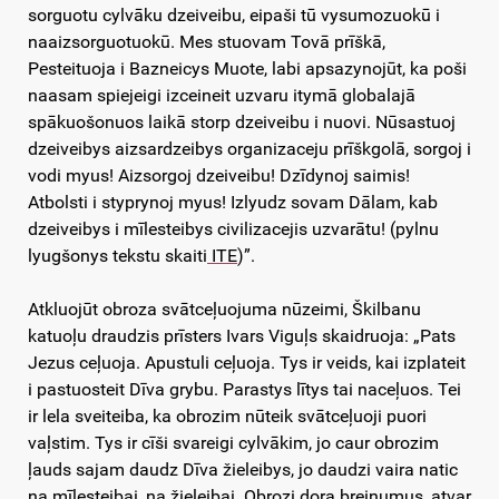
sorguotu cylvāku dzeiveibu, eipaši tū vysumozuokū i
naaizsorguotuokū. Mes stuovam Tovā prīškā,
Pesteituoja i Bazneicys Muote, labi apsazynojūt, ka poši
naasam spiejeigi izceineit uzvaru itymā globalajā
spākuošonuos laikā storp dzeiveibu i nuovi. Nūsastuoj
dzeiveibys aizsardzeibys organizaceju prīškgolā, sorgoj i
vodi myus! Aizsorgoj dzeiveibu! Dzīdynoj saimis!
Atbolsti i styprynoj myus! Izlyudz sovam Dālam, kab
dzeiveibys i mīlesteibys civilizacejis uzvarātu! (pylnu
lyugšonys tekstu skaiti
ITE
)”.
Atkluojūt obroza svātceļuojuma nūzeimi, Škilbanu
katuoļu draudzis prīsters Ivars Viguļs skaidruoja: „Pats
Jezus ceļuoja. Apustuli ceļuoja. Tys ir veids, kai izplateit
i pastuosteit Dīva grybu. Parastys lītys tai naceļuos. Tei
ir lela sveiteiba, ka obrozim nūteik svātceļuoji puori
vaļstim. Tys ir cīši svareigi cylvākim, jo caur obrozim
ļauds sajam daudz Dīva žieleibys, jo daudzi vaira natic
na mīlesteibai, na žieleibai. Obrozi dora breinumus, atvar