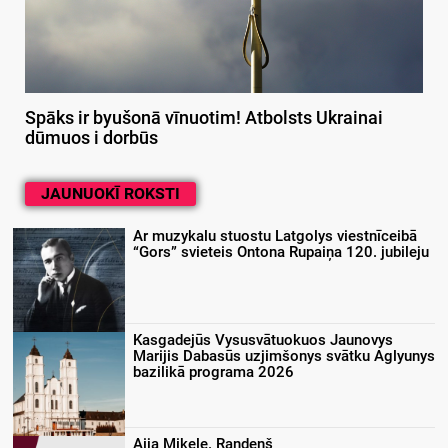
Spāks ir byušonā vīnuotim! Atbolsts Ukrainai
dūmuos i dorbūs
JAUNUOKĪ ROKSTI
Ar muzykalu stuostu Latgolys viestnīceibā
“Gors” svieteis Ontona Rupaiņa 120. jubileju
Kasgadejūs Vysusvātuokuos Jaunovys
Marijis Dabasūs uzjimšonys svātku Aglyunys
bazilikā programa 2026
Aija Mikele. Randeņš