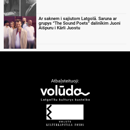
Ar saknem i sajiutom Latgolā. Saruna ar
grupys “The Sound Poets” dalinīkim Juoni
Aišpuru i Kārli Juostu
Atbaļsteituoji: