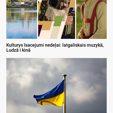
Kulturys īsacejumi nedeļai: latgaliskais muzykā,
Ludzā i kinā