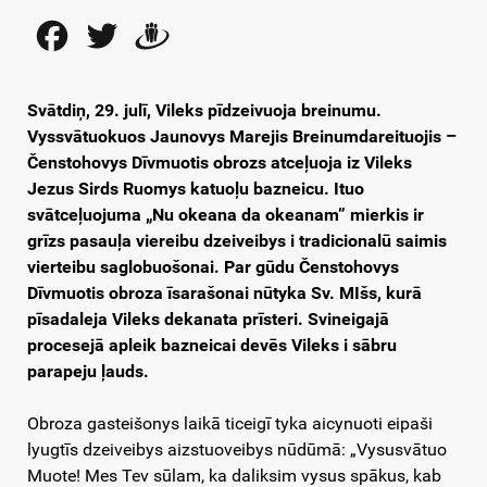
Facebook
Twitter
Draugiem
Svātdiņ, 29. julī, Vileks pīdzeivuoja breinumu.
Vyssvātuokuos Jaunovys Marejis Breinumdareituojis –
Čenstohovys Dīvmuotis obrozs atceļuoja iz Vileks
Jezus Sirds Ruomys katuoļu bazneicu. Ituo
svātceļuojuma „Nu okeana da okeanam” mierkis ir
grīzs pasauļa viereibu dzeiveibys i tradicionalū saimis
vierteibu saglobuošonai. Par gūdu Čenstohovys
Dīvmuotis obroza īsarašonai nūtyka Sv. MIšs, kurā
pīsadaleja Vileks dekanata prīsteri. Svineigajā
procesejā apleik bazneicai devēs Vileks i sābru
parapeju ļauds.
Obroza gasteišonys laikā ticeigī tyka aicynuoti eipaši
lyugtīs dzeiveibys aizstuoveibys nūdūmā: „Vysusvātuo
Muote! Mes Tev sūlam, ka daliksim vysus spākus, kab