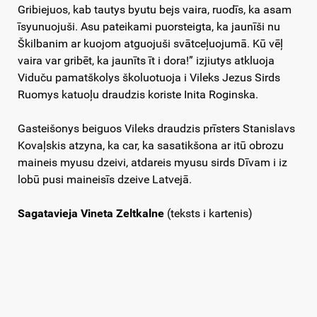
Gribiejuos, kab tautys byutu bejs vaira, ruodīs, ka asam
īsyunuojuši. Asu pateikami puorsteigta, ka jaunīši nu
Škilbanim ar kuojom atguojuši svātceļuojumā. Kū vēļ
vaira var gribēt, ka jaunīts īt i dora!” izjiutys atkluoja
Viduču pamatškolys školuotuoja i Vileks Jezus Sirds
Ruomys katuoļu draudzis koriste Inita Roginska.
Gasteišonys beiguos Vileks draudzis prīsters Stanislavs
Kovaļskis atzyna, ka car, ka sasatikšona ar itū obrozu
maineis myusu dzeivi, atdareis myusu sirds Dīvam i iz
lobū pusi maineisīs dzeive Latvejā.
Sagatavieja Vineta Zeltkalne
(teksts i kartenis)