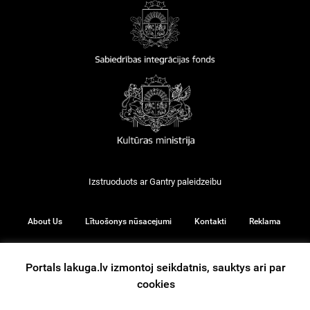
Izstruoduots ar
Gantry
paleidzeibu
About Us
Lītuošonys nūsacejumi
Kontakti
Reklama
Portals lakuga.lv izmontoj seikdatnis, sauktys ari par
cookies
© 2026