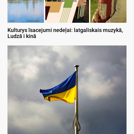
Kulturys īsacejumi nedeļai: latgaliskais muzykā,
Ludzā i kinā