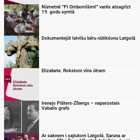
Nūmetnē “Pi Ombomīšim!” varēs atsagrīzt
19. godu symtā
Dokumentejūt latvīšu bēru nūtikšonu Latgolā
Elizabete. Rokstom vīns ūtram
Irenejs Plāters-Zībergs – naparostais
Vabalis grafs
Ar saknem i sajiutom Latgolā. Saruna ar