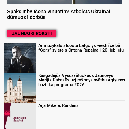
Spāks ir byušonā vīnuotim! Atbolsts Ukrainai
dūmuos i dorbūs
JAUNUOKĪ ROKSTI
Ar muzykalu stuostu Latgolys viestnīceibā
“Gors” svieteis Ontona Rupaiņa 120. jubileju
Kasgadejūs Vysusvātuokuos Jaunovys
Marijis Dabasūs uzjimšonys svātku Aglyunys
bazilikā programa 2026
Aija Mikele. Randeņš