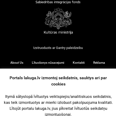
Izstruoduots ar
Gantry
paleidzeibu
About Us
Lītuošonys nūsacejumi
Kontakti
Reklama
Portals lakuga.lv izmontoj seikdatnis, sauktys ari par
cookies
© 2026
Itymā sātyslopā īvītuotys veiktspiejis/analitiskuos seikdatnis,
kas teik izmontuotys ar mierki izlobuot pakolpuojuma kvalitati.
iz augšu
Lītojūt portalu lakuga.lv, jius pīkreitat īvītuotūs seikdatņu
izmontuošonai.