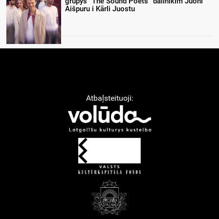
grupys “The Sound Poets” dalinīkim Juoni
Aišpuru i Kārli Juostu
Atbaļsteituoji: