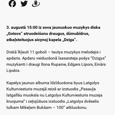
Facebook
Twitter
Draugiem
3. augustā 15:00 iz sova jaunuokuo muzykys diska
„Gotovs” atruodeišonu draugus, dūmubīdrus,
atbaļsteituojus aicynoj kapela „Dziga”.
Diskā īkļauti 11 goboli – tautys muzykys melodejis i
apdaris. Apdaru veiduošonā īsasaisteja pošys “Dzigys”
muzykanti i draugi Ilona Rupaine, Edgars Lipors, Einārs
Lipskis.
Kapelys jaunuo albuma īdzīduošona byus Latgolys
Kulturviesturis muzejā reizē ar izstuodis „Pasauļa
latgalīšu muoksla nu Latgolys Kulturviesturis muzeja
kruojuma“ i ceļojūšuos izstuodis „Latgolys dvēselis
tulkam Mikeļam Bukšam – 100“ atkluošonu.