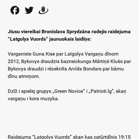
Facebook
Twitter
Draugiem
Jiusu viereibai
Bronislava Sprydzāna radejis raidejuma
“Latgolys Vuords” jaunuokais laidīņs:
Varganiste Guna Kise par Latgolys Vargaņu dīnom
2012, Bykovys draudzis bazneickungs Mārtiņš Klušs par
Bykovys draudzi i rēzeknīts Arvīds Bondars par bārnu
dīnu atmiņom.
Dzīž i spielej grupys „Green Novice” i „Patrioti.lg”, skaņ
vargaņu i kora muzyka.
Raidejums “Latgolys Vuords” skaņ kas catūrtdīnis 19:15