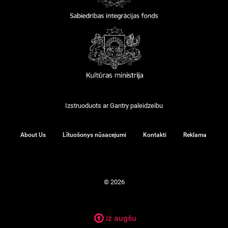
Izstruoduots ar
Gantry
paleidzeibu
About Us
Lītuošonys nūsacejumi
Kontakti
Reklama
© 2026
iz augšu