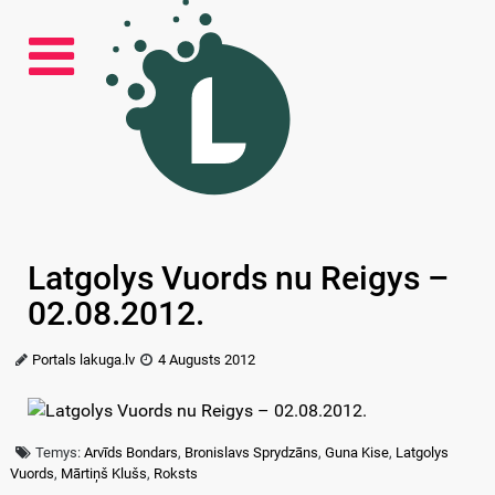
Latgolys Vuords nu Reigys –
02.08.2012.
Portals lakuga.lv
4 Augusts 2012
Temys:
Arvīds Bondars
,
Bronislavs Sprydzāns
,
Guna Kise
,
Latgolys
Vuords
,
Mārtiņš Klušs
,
Roksts