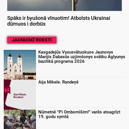
Spāks ir byušonā vīnuotim! Atbolsts Ukrainai
dūmuos i dorbūs
JAUNUOKĪ ROKSTI
Kasgadejūs Vysusvātuokuos Jaunovys
Marijis Dabasūs uzjimšonys svātku Aglyunys
bazilikā programa 2026
Aija Mikele. Randeņš
Nūmetnē “Pi Ombomīšim!” varēs atsagrīzt
19. godu symtā