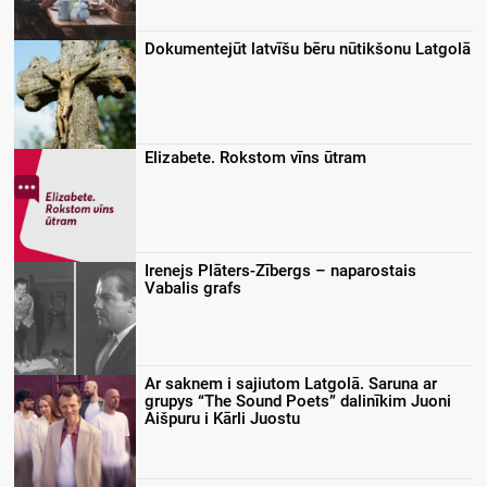
Dokumentejūt latvīšu bēru nūtikšonu Latgolā
Elizabete. Rokstom vīns ūtram
Irenejs Plāters-Zībergs – naparostais
Vabalis grafs
Ar saknem i sajiutom Latgolā. Saruna ar
grupys “The Sound Poets” dalinīkim Juoni
Aišpuru i Kārli Juostu