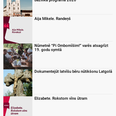
bazilikā programa 2026
Aija Mikele. Randeņš
Nūmetnē “Pi Ombomīšim!” varēs atsagrīzt
19. godu symtā
Dokumentejūt latvīšu bēru nūtikšonu Latgolā
Elizabete. Rokstom vīns ūtram