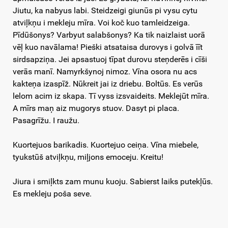
Jiutu, ka nabyus labi. Steidzeigi giunūs pi vysu cytu
atviļkņu i mekleju mīra. Voi koč kuo tamleidzeiga.
Pīdūšonys? Varbyut salabšonys? Ka tik naizlaist uorā
vēļ kuo navālama! Pieški atsataisa durovys i golvā īīt
sirdsapziņa. Jei apsastuoj tīpat durovu steņderēs i cīši
verās manī. Namyrkšynoj nimoz. Vīna osora nu acs
kakteņa izaspīž. Nūkreit jai iz driebu. Boltūs. Es verūs
lelom acim iz skapa. Tī vyss izsvaideits. Meklejūt mīra.
A mīrs maņ aiz mugorys stuov. Dasyt pi placa.
Pasagrīžu. I raužu.
Kuortejuos barikadis. Kuortejuo ceiņa. Vīna miebele,
tyukstūš atviļkņu, miļjons emoceju. Kreitu!
Jiura i smiļkts zam munu kuoju. Sabierst laiks putekļūs.
Es mekleju poša seve.