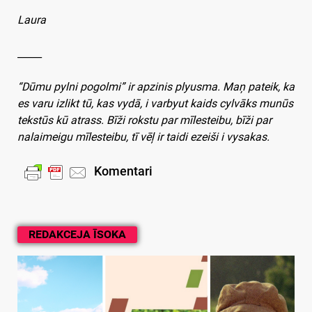
Laura
_____
“Dūmu pylni pogolmi” ir apzinis plyusma. Maņ pateik, ka
es varu izlikt tū, kas vydā, i varbyut kaids cylvāks munūs
tekstūs kū atrass. Bīži rokstu par mīlesteibu, bīži par
nalaimeigu mīlesteibu, tī vēļ ir taidi ezeiši i vysakas.
Komentari
REDAKCEJA ĪSOKA