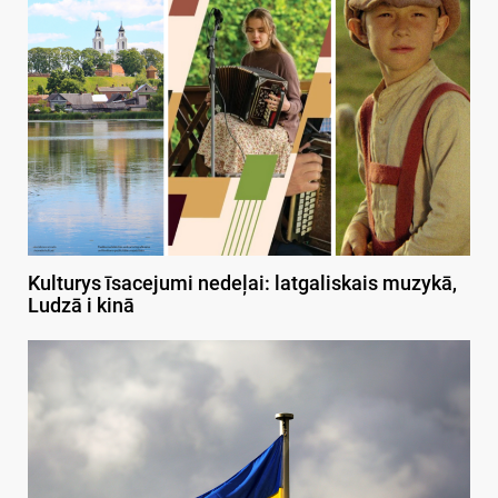
Kulturys īsacejumi nedeļai: latgaliskais muzykā,
Ludzā i kinā