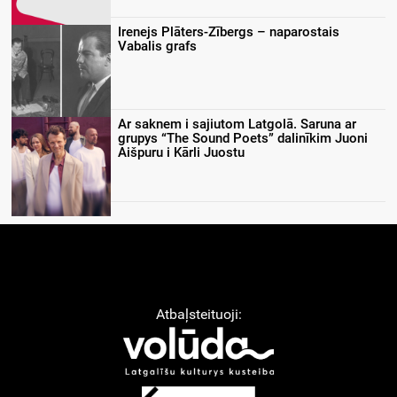
Irenejs Plāters-Zībergs – naparostais
Vabalis grafs
Ar saknem i sajiutom Latgolā. Saruna ar
grupys “The Sound Poets” dalinīkim Juoni
Aišpuru i Kārli Juostu
Atbaļsteituoji: