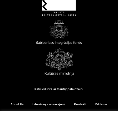
Izstruoduots ar
Gantry
paleidzeibu
About Us
Lītuošonys nūsacejumi
Kontakti
Reklama