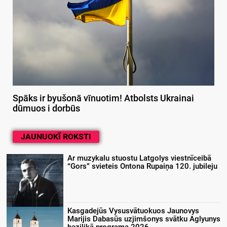
Spāks ir byušonā vīnuotim! Atbolsts Ukrainai
dūmuos i dorbūs
JAUNUOKĪ ROKSTI
Ar muzykalu stuostu Latgolys viestnīceibā
“Gors” svieteis Ontona Rupaiņa 120. jubileju
Kasgadejūs Vysusvātuokuos Jaunovys
Marijis Dabasūs uzjimšonys svātku Aglyunys