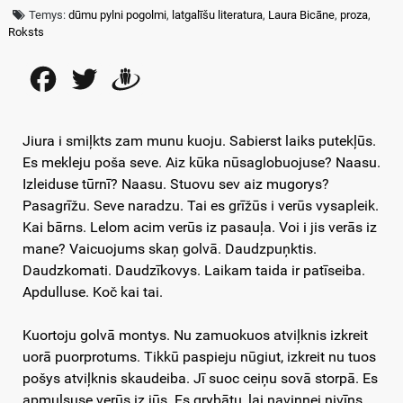
Temys:
dūmu pylni pogolmi
,
latgalīšu literatura
,
Laura Bicāne
,
proza
,
Roksts
Facebook
Twitter
Draugiem
Jiura i smiļkts zam munu kuoju. Sabierst laiks putekļūs.
Es mekleju poša seve. Aiz kūka nūsaglobuojuse? Naasu.
Izleiduse tūrnī? Naasu. Stuovu sev aiz mugorys?
Pasagrīžu. Seve naradzu. Tai es grīžūs i verūs vysapleik.
Kai bārns. Lelom acim verūs iz pasauļa. Voi i jis verās iz
mane? Vaicuojums skaņ golvā. Daudzpuņktis.
Daudzkomati. Daudzīkovys. Laikam taida ir patīseiba.
Apdulluse. Koč kai tai.
Kuortoju golvā montys. Nu zamuokuos atviļknis izkreit
uorā puorprotums. Tikkū paspieju nūgiut, izkreit nu tuos
pošys atviļknis skaudeiba. Jī suoc ceiņu sovā storpā. Es
apmulsuse verūs iz jūs. Es grybātu, lai navinnej nivīns.