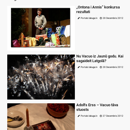
„Ontona i Annis” konkursa
rezultati
Portals lakuga.lv
28 Decembris 2012
Nu Vacuo iz Jaunū godu. Kai
sagaideit Latgolā?
Portals lakuga.lv
28 Decembris 2012
Adolfs Erss – Vacuo tāva
stuosts
Portals lakuga.lv
27 Decembris 2012