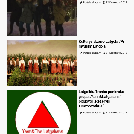
Portals lakuga.lv
22 Decembris 2012
Kulturys dzeive Latgolā /Pi
myusim Latgolā!
Portals lakuga.lv
21 Decembris 2012
Latgalīšu/franču pankroka
grupa „Yann&Latgalians”
pīduovoj „Rezervis
zīmyssvātkus”
Portals lakuga.lv
21 Decembris 2012