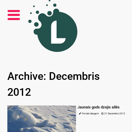
Archive: Decembris
2012
Jaunais gods dzejis ailēs
Portals lakuga.lv
31 Decembris 2012