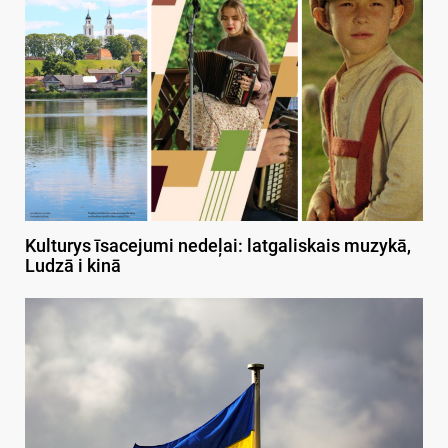
Kulturys īsacejumi nedeļai: latgaliskais muzykā,
Ludzā i kinā