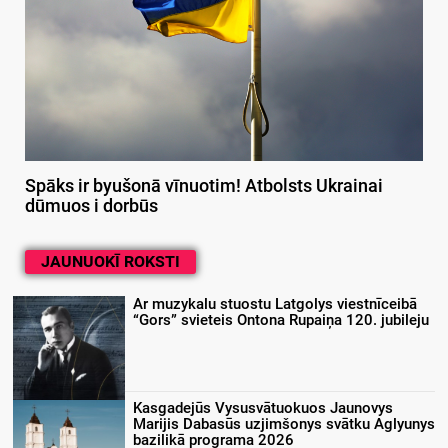
Spāks ir byušonā vīnuotim! Atbolsts Ukrainai
dūmuos i dorbūs
JAUNUOKĪ ROKSTI
Ar muzykalu stuostu Latgolys viestnīceibā
“Gors” svieteis Ontona Rupaiņa 120. jubileju
Kasgadejūs Vysusvātuokuos Jaunovys
Marijis Dabasūs uzjimšonys svātku Aglyunys
bazilikā programa 2026