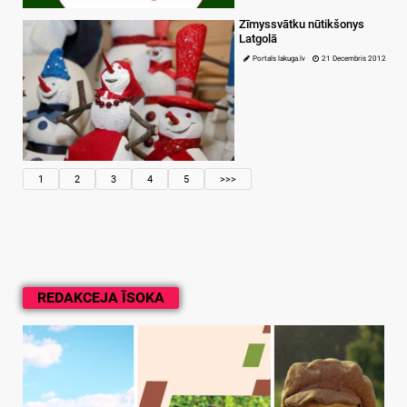
Zīmyssvātku nūtikšonys
Latgolā
Portals lakuga.lv
21 Decembris 2012
1
2
3
4
5
>>>
REDAKCEJA ĪSOKA