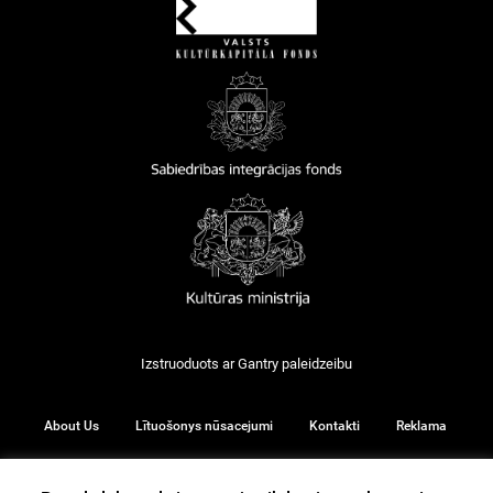
Izstruoduots ar
Gantry
paleidzeibu
About Us
Lītuošonys nūsacejumi
Kontakti
Reklama