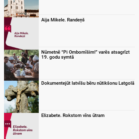
Aija Mikele. Randeņš
Nūmetnē “Pi Ombomīšim!” varēs atsagrīzt
19. godu symtā
Dokumentejūt latvīšu bēru nūtikšonu Latgolā
Elizabete. Rokstom vīns ūtram