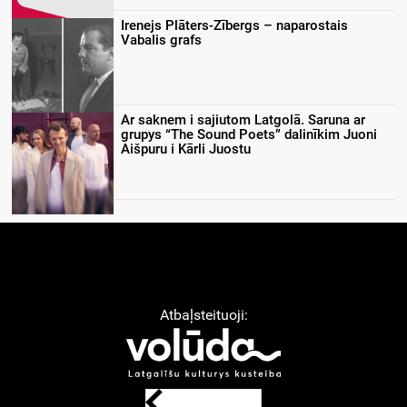
Irenejs Plāters-Zībergs – naparostais
Vabalis grafs
Ar saknem i sajiutom Latgolā. Saruna ar
grupys “The Sound Poets” dalinīkim Juoni
Aišpuru i Kārli Juostu
Atbaļsteituoji: