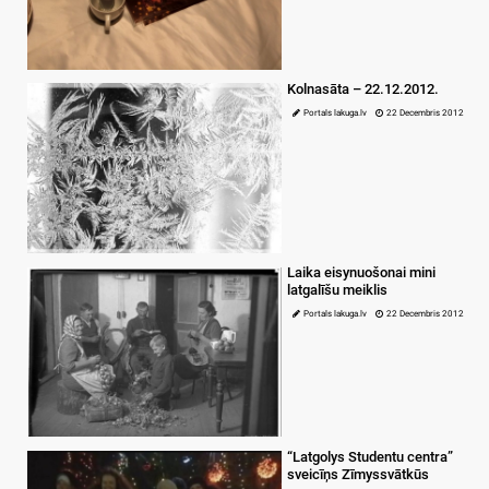
Kolnasāta – 22.12.2012.
Portals lakuga.lv
22 Decembris 2012
Laika eisynuošonai mini
latgalīšu meiklis
Portals lakuga.lv
22 Decembris 2012
“Latgolys Studentu centra”
sveicīņs Zīmyssvātkūs