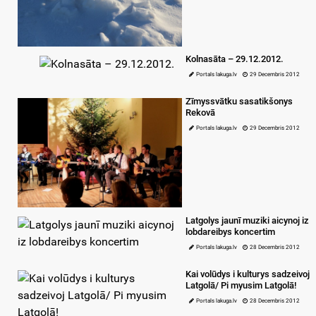
Kolnasāta – 29.12.2012.
Portals lakuga.lv
29 Decembris 2012
Zīmyssvātku sasatikšonys
Rekovā
Portals lakuga.lv
29 Decembris 2012
Latgolys jaunī muziki aicynoj iz
lobdareibys koncertim
Portals lakuga.lv
28 Decembris 2012
Kai volūdys i kulturys sadzeivoj
Latgolā/ Pi myusim Latgolā!
Portals lakuga.lv
28 Decembris 2012