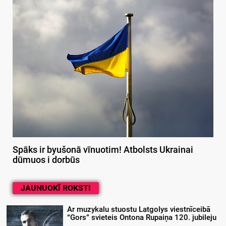
Spāks ir byušonā vīnuotim! Atbolsts Ukrainai
dūmuos i dorbūs
JAUNUOKĪ ROKSTI
Ar muzykalu stuostu Latgolys viestnīceibā
“Gors” svieteis Ontona Rupaiņa 120. jubileju