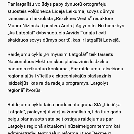
Par latgalīšu volūdys papyldynuotū ortografeju
stuosteis volūdneica Lideja Leikuma, sovys dūmys
izsaceis ari laikroksta „Rēzeknes Vēstis” redaktore
Muora Nizinska i prīsters Andrej Aglyunīts. Nu bīdreibys
„As Latgolai” dybynuotuojs Arvīds Turlajs i cyti
skaidruos sovys dūmys par tū, kas ir latgalīši Latvejā.
Raidejumu cykls „Pi myusim Latgolā!” teik taiseits
Nacionaluos Elektroniskūs plašsazinis leidzekļu
padūmis reikuotuo konkursa „Par raidejumu taiseišonu
regionalajūs i vītejūs elektreoniskajūs plašsazinis
leidzekļūs, kas raida radeju programys, Latgolys
regionā” ītvorūs.
Raidejumu cyklu taisa producentu grupa SIA „Lietišķā
Latgale”, pīaicynojūt vītejūs žurnālistus, i da ituo goda
beigu planavuots sataiseit ostiņus raidejumus par
Latgolys regionā aktualom i nūzeimeigom temom kai
administratīvi teritorialuo reforma i tuos ītekme iz