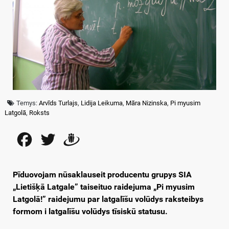
Temys:
Arvīds Turlajs
,
Lidija Leikuma
,
Māra Nizinska
,
Pi myusim
Latgolā
,
Roksts
Facebook
Twitter
Draugiem
Pīduovojam nūsaklauseit producentu grupys SIA
„Lietišķā Latgale” taiseituo raidejuma „Pi myusim
Latgolā!” raidejumu par latgalīšu volūdys raksteibys
formom i latgalīšu volūdys tīsiskū statusu.