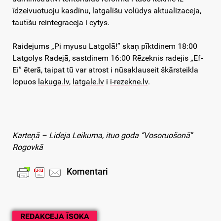
īdzeivuotuoju kasdīnu, latgalīšu volūdys aktualizaceja,
tautīšu reintegraceja i cytys.
Raidejums „Pi myusu Latgolā!” skaņ pīktdinem 18:00
Latgolys Radejā, sastdinem 16:00 Rēzeknis radejis „Ef-
Ei” ēterā, taipat tū var atrost i nūsaklauseit škārsteikla
lopuos
lakuga.lv
,
latgale.lv
i
i-rezekne.lv
.
Karteņā – Lideja Leikuma, ituo goda “Vosoruošonā”
Rogovkā
Komentari
REDAKCEJA ĪSOKA