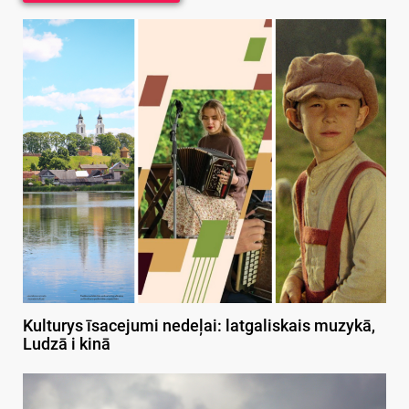
Kulturys īsacejumi nedeļai: latgaliskais muzykā,
Ludzā i kinā