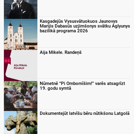
Kasgadejūs Vysusvātuokuos Jaunovys
Marijis Dabasūs uzjimšonys svātku Aglyunys
bazilikā programa 2026
Aija Mikele. Randeņš
Nūmetnē “Pi Ombomīšim!” varēs atsagrīzt
19. godu symtā
Dokumentejūt latvīšu bēru nūtikšonu Latgolā