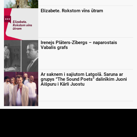
Elizabete. Rokstom vīns ūtram
Irenejs Plāters-Zībergs – naparostais
Vabalis grafs
Ar saknem i sajiutom Latgolā. Saruna ar
grupys “The Sound Poets” dalinīkim Juoni
Aišpuru i Kārli Juostu