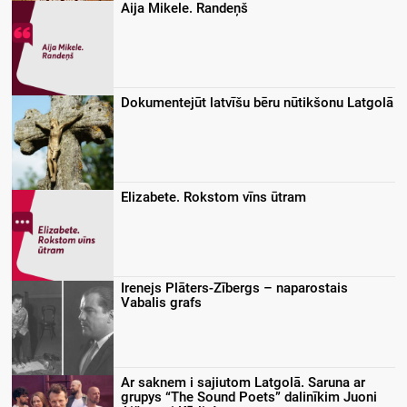
Aija Mikele. Randeņš
Dokumentejūt latvīšu bēru nūtikšonu Latgolā
Elizabete. Rokstom vīns ūtram
Irenejs Plāters-Zībergs – naparostais
Vabalis grafs
Ar saknem i sajiutom Latgolā. Saruna ar
grupys “The Sound Poets” dalinīkim Juoni