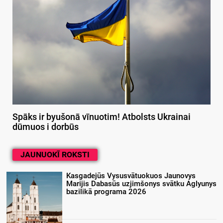
Spāks ir byušonā vīnuotim! Atbolsts Ukrainai
dūmuos i dorbūs
JAUNUOKĪ ROKSTI
Kasgadejūs Vysusvātuokuos Jaunovys
Marijis Dabasūs uzjimšonys svātku Aglyunys
bazilikā programa 2026