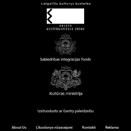
Izstruoduots ar
Gantry
paleidzeibu
About Us
Lītuošonys nūsacejumi
Kontakti
Reklama