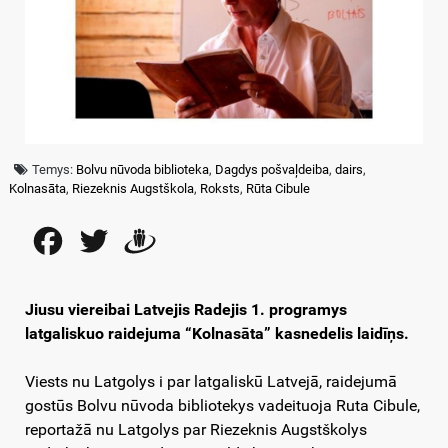
Temys:
Bolvu nūvoda biblioteka
,
Dagdys pošvaļdeiba
,
dairs
,
Kolnasāta
,
Riezeknis Augstškola
,
Roksts
,
Rūta Cibule
Facebook
Twitter
Draugiem
Jiusu viereibai Latvejis Radejis 1. programys
latgaliskuo raidejuma “Kolnasāta” kasnedelis laidīņs.
Viests nu Latgolys i par latgaliskū Latvejā, raidejumā
gostūs Bolvu nūvoda bibliotekys vadeituoja Ruta Cibule,
reportažā nu Latgolys par Riezeknis Augstškolys