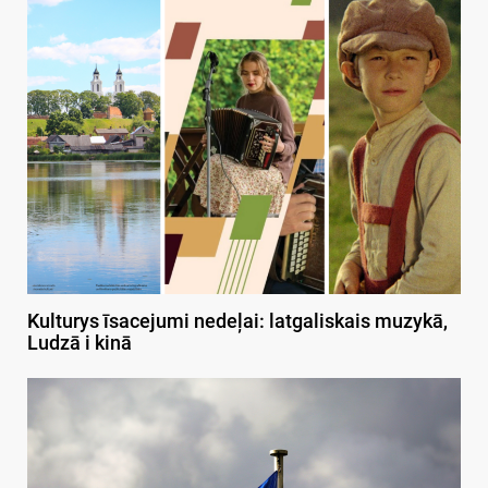
Kulturys īsacejumi nedeļai: latgaliskais muzykā,
Ludzā i kinā