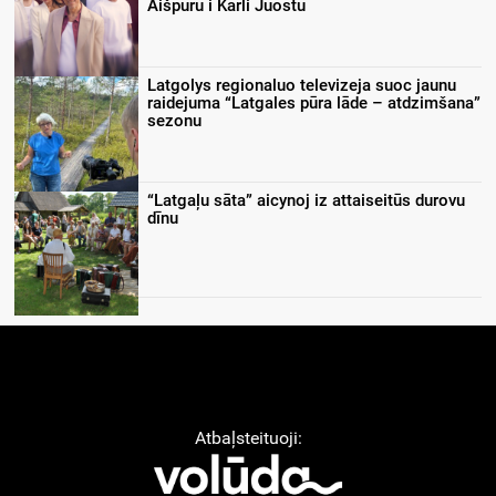
Aišpuru i Kārli Juostu
Latgolys regionaluo televizeja suoc jaunu
raidejuma “Latgales pūra lāde – atdzimšana”
sezonu
“Latgaļu sāta” aicynoj iz attaiseitūs durovu
dīnu
Atbaļsteituoji: