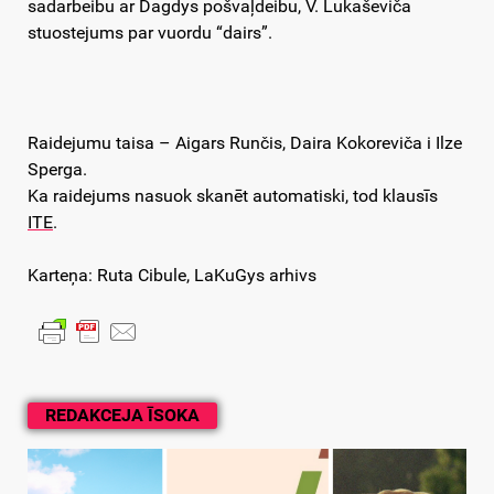
sadarbeibu ar Dagdys pošvaļdeibu, V. Lukaševiča
stuostejums par vuordu “dairs”.
Raidejumu taisa – Aigars Runčis, Daira Kokoreviča i Ilze
Sperga.
Ka raidejums nasuok skanēt automatiski, tod klausīs
ITE
.
Karteņa: Ruta Cibule, LaKuGys arhivs
REDAKCEJA ĪSOKA